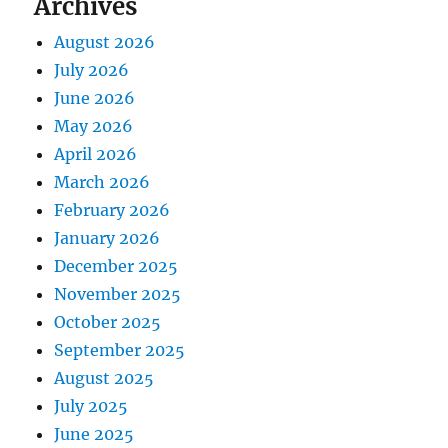
Archives
August 2026
July 2026
June 2026
May 2026
April 2026
March 2026
February 2026
January 2026
December 2025
November 2025
October 2025
September 2025
August 2025
July 2025
June 2025