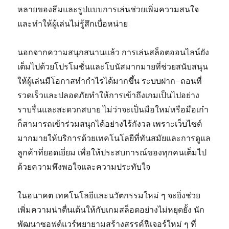
หลายของธีมและรูปแบบการเล่นช่วยเพิ่มความสนใจ
และทำให้ผู้เล่นไม่รู้สึกเบื่อหน่าย
นอกจากความสนุกสนานแล้ว การเล่นสล็อตออนไลน์ยัง
เต็มไปด้วยโปรโมชั่นและโบนัสมากมายที่ช่วยสนับสนุน
ให้ผู้เล่นมีโอกาสทำกำไรได้มากขึ้น ระบบฝาก-ถอนที่
รวดเร็วและปลอดภัยทำให้การเข้าถึงเกมเป็นไปอย่าง
ราบรื่นและสะดวกสบาย ไม่ว่าจะเป็นมือใหม่หรือมือเก๋า
ก็สามารถเข้าร่วมสนุกได้อย่างไร้กังวล เพราะเว็บไซต์
มากมายให้บริการด้วยเทคโนโลยีที่ทันสมัยและการดูแล
ลูกค้าที่ยอดเยี่ยม เพื่อให้ประสบการณ์ของทุกคนเต็มไป
ด้วยความพึงพอใจและความประทับใจ
ในอนาคต เทคโนโลยีและนวัตกรรมใหม่ ๆ จะยิ่งช่วย
เพิ่มความน่าตื่นเต้นให้กับเกมสล็อตอย่างไม่หยุดยั้ง นัก
พัฒนาซอฟต์แวร์พยายามสร้างสรรค์ฟีเจอร์ใหม่ ๆ ที่