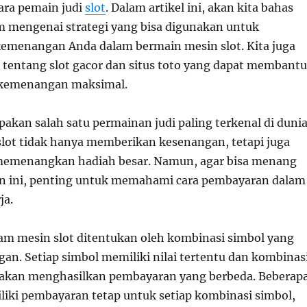
ara pemain judi
slot
. Dalam artikel ini, akan kita bahas
 mengenai strategi yang bisa digunakan untuk
emenangan Anda dalam bermain mesin slot. Kita juga
entang slot gacor dan situs toto yang dapat membantu
kemenangan maksimal.
akan salah satu permainan judi paling terkenal di dunia
lot tidak hanya memberikan kesenangan, tetapi juga
memenangkan hadiah besar. Namun, agar bisa menang
n ini, penting untuk memahami cara pembayaran dalam
ja.
m mesin slot ditentukan oleh kombinasi simbol yang
gan. Setiap simbol memiliki nilai tertentu dan kombinas
 akan menghasilkan pembayaran yang berbeda. Beberap
liki pembayaran tetap untuk setiap kombinasi simbol,