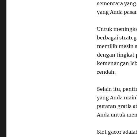
sementara yang 
yang Anda pasa
Untuk meningka
berbagai strate
memilih mesin s
dengan tingkat
kemenangan lebi
rendah.
Selain itu, pen
yang Anda maink
putaran gratis 
Anda untuk mem
Slot gacor adal