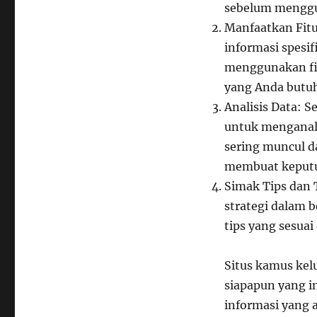
sebelum menggun
Manfaatkan Fitu
informasi spesif
menggunakan fi
yang Anda butuh
Analisis Data: 
untuk menganali
sering muncul d
membuat keputu
Simak Tips dan 
strategi dalam b
tips yang sesua
Situs kamus kel
siapapun yang i
informasi yang a