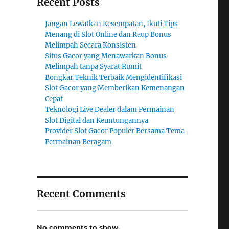
Recent Posts
Jangan Lewatkan Kesempatan, Ikuti Tips
Menang di Slot Online dan Raup Bonus
Melimpah Secara Konsisten
Situs Gacor yang Menawarkan Bonus
Melimpah tanpa Syarat Rumit
Bongkar Teknik Terbaik Mengidentifikasi
Slot Gacor yang Memberikan Kemenangan
Cepat
Teknologi Live Dealer dalam Permainan
Slot Digital dan Keuntungannya
Provider Slot Gacor Populer Bersama Tema
Permainan Beragam
Recent Comments
No comments to show.