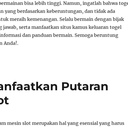
mainan bisa lebih tinggi. Namun, ingatlah bahwa tog
n yang berdasarkan keberuntungan, dan tidak ada
ntuk meraih kemenangan. Selalu bermain dengan bijak
 jawab, serta manfaatkan situs kamus keluaran togel
 informasi dan panduan bermain. Semoga beruntung
n Anda!.
nfaatkan Putaran
ot
m mesin slot merupakan hal yang esensial yang harus