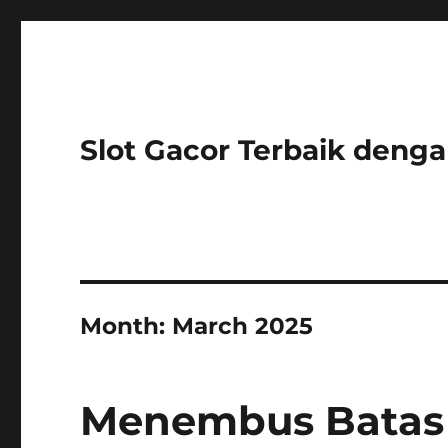
Slot Gacor Terbaik deng
Month:
March 2025
Menembus Batas 