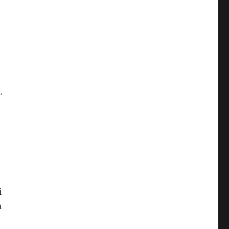
.
i
a