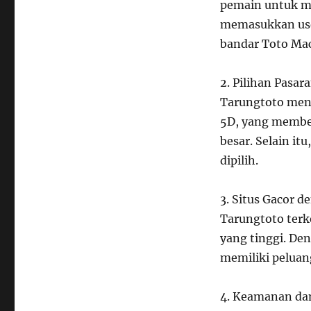
pemain untuk m
memasukkan use
bandar Toto Mac
2. Pilihan Pasa
Tarungtoto mena
5D, yang membe
besar. Selain it
dipilih.
3. Situs Gacor 
Tarungtoto terk
yang tinggi. De
memiliki peluan
4. Keamanan dan