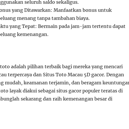
ggunakan seluruh saldo sekaligus.
onus yang Ditawarkan: Manfaatkan bonus untuk
eluang menang tanpa tambahan biaya.
ktu yang Tepat: Bermain pada jam-jam tertentu dapat
eluang kemenangan.
toto adalah pilihan terbaik bagi mereka yang mencari
au terpercaya dan Situs Toto Macau 5D gacor. Dengan
ang mudah, keamanan terjamin, dan beragam keuntunga
oto layak diakui sebagai situs gacor populer teratas di
abunglah sekarang dan raih kemenangan besar di