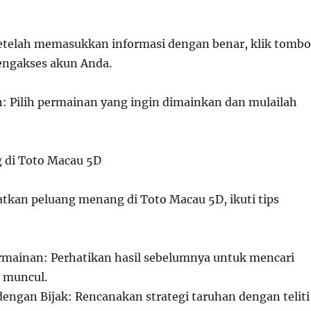
Setelah memasukkan informasi dengan benar, klik tombo
ngakses akun Anda.
n: Pilih permainan yang ingin dimainkan dan mulailah
 di Toto Macau 5D
kan peluang menang di Toto Macau 5D, ikuti tips
rmainan: Perhatikan hasil sebelumnya untuk mencari
g muncul.
dengan Bijak: Rencanakan strategi taruhan dengan teliti