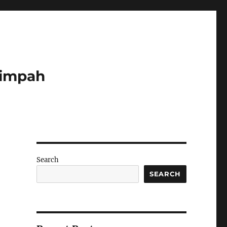
limpah
Search
SEARCH