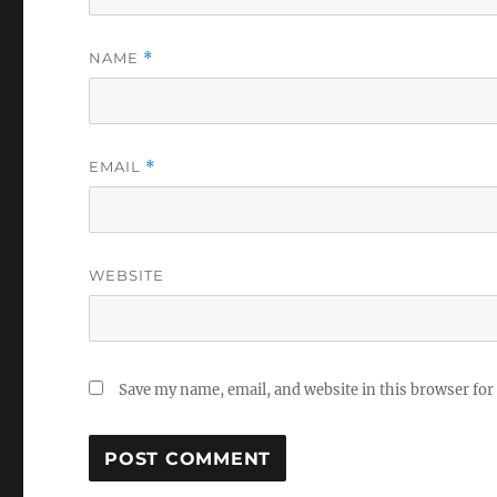
NAME
*
EMAIL
*
WEBSITE
Save my name, email, and website in this browser for