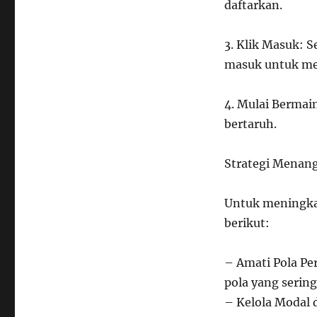
daftarkan.
3. Klik Masuk: 
masuk untuk me
4. Mulai Bermai
bertaruh.
Strategi Menang
Untuk meningkat
berikut:
– Amati Pola Pe
pola yang serin
– Kelola Modal 