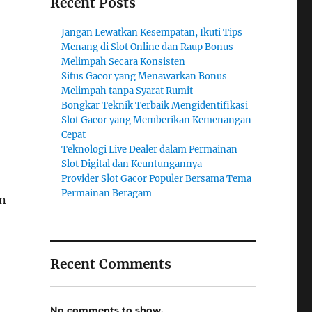
Recent Posts
Jangan Lewatkan Kesempatan, Ikuti Tips
Menang di Slot Online dan Raup Bonus
Melimpah Secara Konsisten
Situs Gacor yang Menawarkan Bonus
Melimpah tanpa Syarat Rumit
Bongkar Teknik Terbaik Mengidentifikasi
Slot Gacor yang Memberikan Kemenangan
Cepat
Teknologi Live Dealer dalam Permainan
Slot Digital dan Keuntungannya
Provider Slot Gacor Populer Bersama Tema
Permainan Beragam
an
Recent Comments
No comments to show.