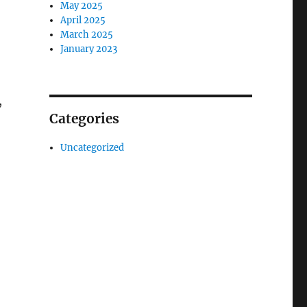
May 2025
April 2025
March 2025
January 2023
,
Categories
Uncategorized