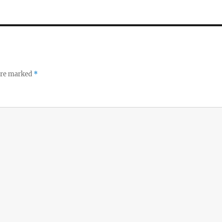
 are marked
*