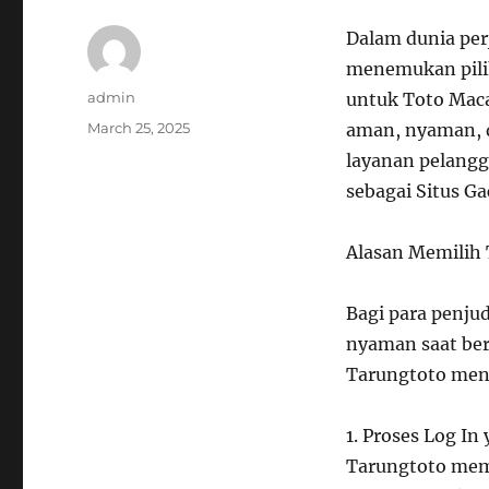
Dalam dunia per
menemukan pilih
Author
admin
untuk Toto Mac
Posted
March 25, 2025
aman, nyaman, 
on
layanan pelangga
sebagai Situs Ga
Alasan Memilih
Bagi para penju
nyaman saat ber
Tarungtoto menja
1. Proses Log I
Tarungtoto memi