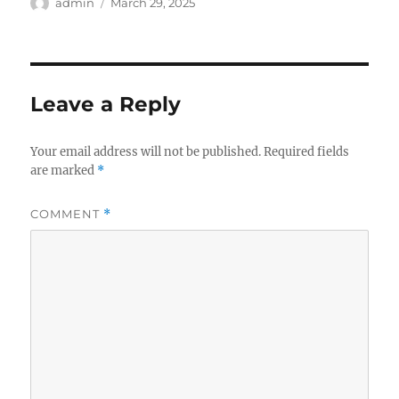
Author
Posted
admin
March 29, 2025
on
Leave a Reply
Your email address will not be published.
Required fields
are marked
*
COMMENT
*