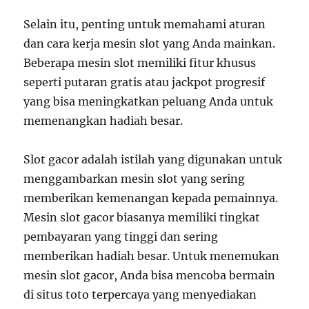
Selain itu, penting untuk memahami aturan
dan cara kerja mesin slot yang Anda mainkan.
Beberapa mesin slot memiliki fitur khusus
seperti putaran gratis atau jackpot progresif
yang bisa meningkatkan peluang Anda untuk
memenangkan hadiah besar.
Slot gacor adalah istilah yang digunakan untuk
menggambarkan mesin slot yang sering
memberikan kemenangan kepada pemainnya.
Mesin slot gacor biasanya memiliki tingkat
pembayaran yang tinggi dan sering
memberikan hadiah besar. Untuk menemukan
mesin slot gacor, Anda bisa mencoba bermain
di situs toto terpercaya yang menyediakan