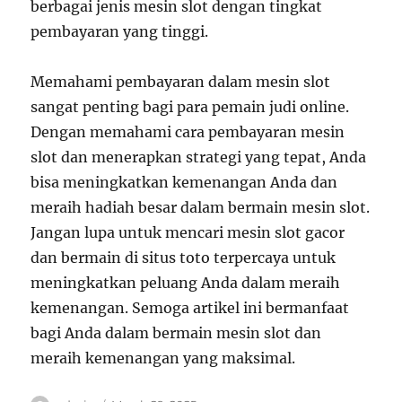
berbagai jenis mesin slot dengan tingkat
pembayaran yang tinggi.
Memahami pembayaran dalam mesin slot
sangat penting bagi para pemain judi online.
Dengan memahami cara pembayaran mesin
slot dan menerapkan strategi yang tepat, Anda
bisa meningkatkan kemenangan Anda dan
meraih hadiah besar dalam bermain mesin slot.
Jangan lupa untuk mencari mesin slot gacor
dan bermain di situs toto terpercaya untuk
meningkatkan peluang Anda dalam meraih
kemenangan. Semoga artikel ini bermanfaat
bagi Anda dalam bermain mesin slot dan
meraih kemenangan yang maksimal.