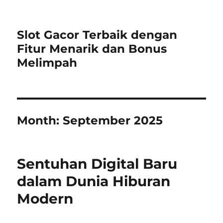
Slot Gacor Terbaik dengan
Fitur Menarik dan Bonus
Melimpah
Month:
September 2025
Sentuhan Digital Baru
dalam Dunia Hiburan
Modern