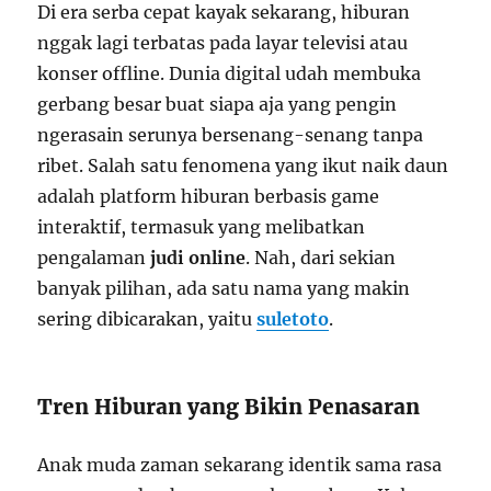
Di era serba cepat kayak sekarang, hiburan
nggak lagi terbatas pada layar televisi atau
konser offline. Dunia digital udah membuka
gerbang besar buat siapa aja yang pengin
ngerasain serunya bersenang-senang tanpa
ribet. Salah satu fenomena yang ikut naik daun
adalah platform hiburan berbasis game
interaktif, termasuk yang melibatkan
pengalaman
judi online
. Nah, dari sekian
banyak pilihan, ada satu nama yang makin
sering dibicarakan, yaitu
suletoto
.
Tren Hiburan yang Bikin Penasaran
Anak muda zaman sekarang identik sama rasa