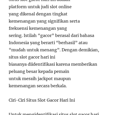
platform untuk judi slot online
yang dikenal dengan tingkat
kemenangan yang signifikan serta
frekuensi kemenangan yang
sering. Istilah “gacor” berasal dari bahasa
Indonesia yang berarti “berhasil” atau
“mudah untuk menang”. Dengan demikian,
situs slot gacor hari ini
biasanya diidentifikasi karena memberikan
peluang besar kepada pemain
untuk meraih jackpot maupun
kemenangan secara berkala.
Ciri-Ciri Situs Slot Gacor Hari Ini
Untuk mengidentifikasi situs slot gacor hari