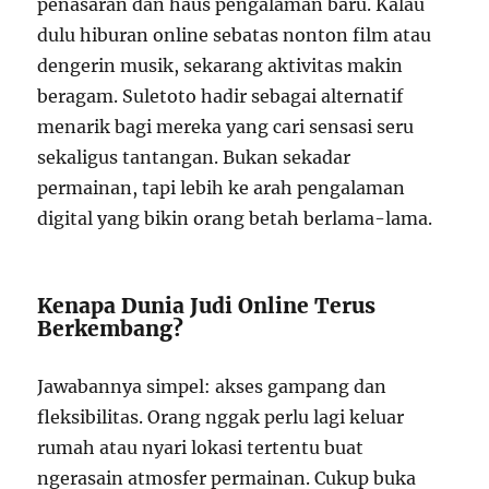
penasaran dan haus pengalaman baru. Kalau
dulu hiburan online sebatas nonton film atau
dengerin musik, sekarang aktivitas makin
beragam. Suletoto hadir sebagai alternatif
menarik bagi mereka yang cari sensasi seru
sekaligus tantangan. Bukan sekadar
permainan, tapi lebih ke arah pengalaman
digital yang bikin orang betah berlama-lama.
Kenapa Dunia Judi Online Terus
Berkembang?
Jawabannya simpel: akses gampang dan
fleksibilitas. Orang nggak perlu lagi keluar
rumah atau nyari lokasi tertentu buat
ngerasain atmosfer permainan. Cukup buka