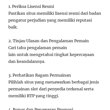
1. Periksa Lisensi Resmi
Pastikan situs memiliki lisensi resmi dari badan
pengatur perjudian yang memiliki reputasi
baik.
2. Tinjau Ulasan dan Pengalaman Pemain
Cari tahu pengalaman pemain
lain untuk mengetahui tingkat kepercayaan
dan keandalannya.
3. Perhatikan Ragam Permainan
Pilihlah situs yang menawarkan berbagai jenis
permainan slot dari penyedia terkenal serta
memiliki RTP yang tinggi.
4. Bonus dan Penawaran Promosi