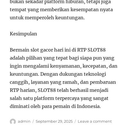
bukan sekadar platform hiburan, tetapi juga
tempat yang memberikan kesempatan nyata
untuk memperoleh keuntungan.
Kesimpulan
Bermain slot gacor hari ini di RTP SLOT88
adalah pilihan yang tepat bagi siapa pun yang
ingin mengalami kenyamanan, kecepatan, dan
keuntungan. Dengan dukungan teknologi
canggih, layanan yang ramah, dan pembaruan
RTP harian, SLOT88 telah berhasil menjadi
salah satu platform terpercaya yang sangat
diminati oleh para pemain di Indonesia.
Author
Posted
on
admin
September 29, 2025
Leave a comment
on
Daftar