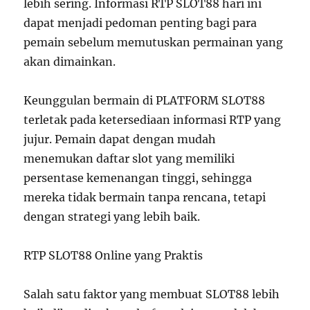
lebih sering. Informasi RTP SLOT88 hari ini
dapat menjadi pedoman penting bagi para
pemain sebelum memutuskan permainan yang
akan dimainkan.
Keunggulan bermain di PLATFORM SLOT88
terletak pada ketersediaan informasi RTP yang
jujur. Pemain dapat dengan mudah
menemukan daftar slot yang memiliki
persentase kemenangan tinggi, sehingga
mereka tidak bermain tanpa rencana, tetapi
dengan strategi yang lebih baik.
RTP SLOT88 Online yang Praktis
Salah satu faktor yang membuat SLOT88 lebih