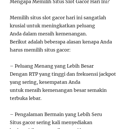
Mengapa Memilih Situs Slot Gacor Hari Ini?
Memilih situs slot gacor hari ini sangatlah
krusial untuk meningkatkan peluang
Anda dalam meraih kemenangan.
Berikut adalah beberapa alasan kenapa Anda
harus memilih situs gacor:
– Peluang Menang yang Lebih Besar
Dengan RTP yang tinggi dan frekuensi jackpot
yang sering, kesempatan Anda
untuk meraih kemenangan besar semakin
terbuka lebar.
– Pengalaman Bermain yang Lebih Seru
Situs gacor sering kali menyediakan