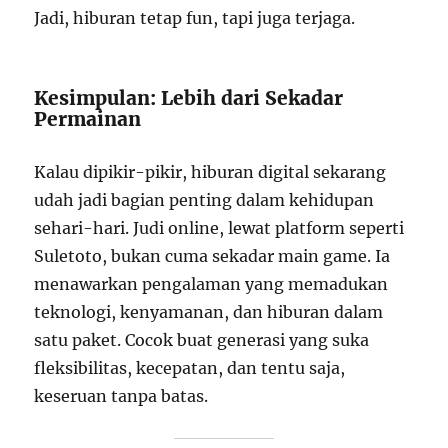
Jadi, hiburan tetap fun, tapi juga terjaga.
Kesimpulan: Lebih dari Sekadar
Permainan
Kalau dipikir-pikir, hiburan digital sekarang
udah jadi bagian penting dalam kehidupan
sehari-hari. Judi online, lewat platform seperti
Suletoto, bukan cuma sekadar main game. Ia
menawarkan pengalaman yang memadukan
teknologi, kenyamanan, dan hiburan dalam
satu paket. Cocok buat generasi yang suka
fleksibilitas, kecepatan, dan tentu saja,
keseruan tanpa batas.