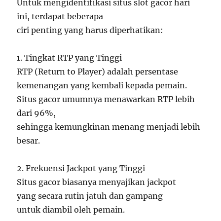
Untuk mengidentifikasi situs slot gacor hari
ini, terdapat beberapa
ciri penting yang harus diperhatikan:
1. Tingkat RTP yang Tinggi
RTP (Return to Player) adalah persentase
kemenangan yang kembali kepada pemain.
Situs gacor umumnya menawarkan RTP lebih
dari 96%,
sehingga kemungkinan menang menjadi lebih
besar.
2. Frekuensi Jackpot yang Tinggi
Situs gacor biasanya menyajikan jackpot
yang secara rutin jatuh dan gampang
untuk diambil oleh pemain.