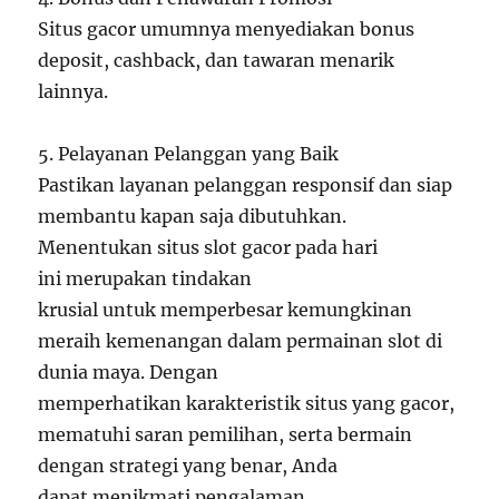
Situs gacor umumnya menyediakan bonus
deposit, cashback, dan tawaran menarik
lainnya.
5. Pelayanan Pelanggan yang Baik
Pastikan layanan pelanggan responsif dan siap
membantu kapan saja dibutuhkan.
Menentukan situs slot gacor pada hari
ini merupakan tindakan
krusial untuk memperbesar kemungkinan
meraih kemenangan dalam permainan slot di
dunia maya. Dengan
memperhatikan karakteristik situs yang gacor,
mematuhi saran pemilihan, serta bermain
dengan strategi yang benar, Anda
dapat menikmati pengalaman