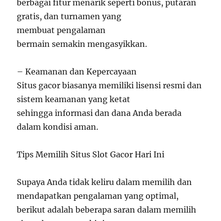
berbagai fitur menarik seperti bonus, putaran
gratis, dan turnamen yang
membuat pengalaman
bermain semakin mengasyikkan.
– Keamanan dan Kepercayaan
Situs gacor biasanya memiliki lisensi resmi dan
sistem keamanan yang ketat
sehingga informasi dan dana Anda berada
dalam kondisi aman.
Tips Memilih Situs Slot Gacor Hari Ini
Supaya Anda tidak keliru dalam memilih dan
mendapatkan pengalaman yang optimal,
berikut adalah beberapa saran dalam memilih