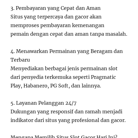
3. Pembayaran yang Cepat dan Aman
Situs yang terpercaya dan gacor akan
memproses pembayaran kemenangan
pemain dengan cepat dan aman tanpa masalah.
4. Menawarkan Permainan yang Beragam dan
Terbaru
Menyediakan berbagai jenis permainan slot
dari penyedia terkemuka seperti Pragmatic
Play, Habanero, PG Soft, dan lainnya.
5. Layanan Pelanggan 24/7
Dukungan yang responsif dan ramah menjadi
indikator dari situs yang profesional dan gacor.
Mengapa Memilih Situs Slot Gacor Hari Ini?