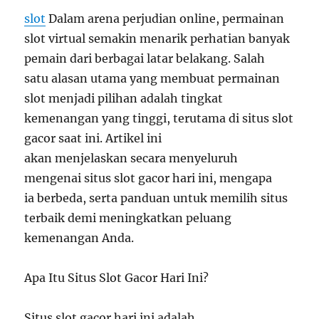
slot
Dalam arena perjudian online, permainan
slot virtual semakin menarik perhatian banyak
pemain dari berbagai latar belakang. Salah
satu alasan utama yang membuat permainan
slot menjadi pilihan adalah tingkat
kemenangan yang tinggi, terutama di situs slot
gacor saat ini. Artikel ini
akan menjelaskan secara menyeluruh
mengenai situs slot gacor hari ini, mengapa
ia berbeda, serta panduan untuk memilih situs
terbaik demi meningkatkan peluang
kemenangan Anda.
Apa Itu Situs Slot Gacor Hari Ini?
Situs slot gacor hari ini adalah