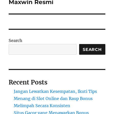
post:
Maxwin Resmi
Search
SEARCH
Recent Posts
Jangan Lewatkan Kesempatan, Ikuti Tips
Menang di Slot Online dan Raup Bonus
Melimpah Secara Konsisten
Situs Gacor yang Menawarkan Bonus