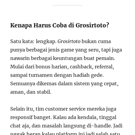
Kenapa Harus Coba di Grosirtoto?
Satu kata: lengkap.
Grosirtoto
bukan cuma
punya berbagai jenis game yang seru, tapi juga
nawarin berbagai keuntungan buat pemain.
Mulai dari bonus harian, cashback, referral,
sampai turnamen dengan hadiah gede.
Semuanya dikemas dalam sistem yang cepat,
aman, dan stabil.
Selain itu, tim customer service mereka juga
responsif banget. Kalau ada kendala, tinggal
chat aja, dan masalah langsung di-handle. Jadi
nggak heran kalau platform ini jadi salah satu