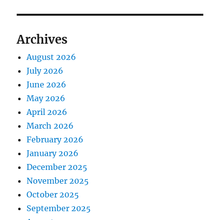
Archives
August 2026
July 2026
June 2026
May 2026
April 2026
March 2026
February 2026
January 2026
December 2025
November 2025
October 2025
September 2025