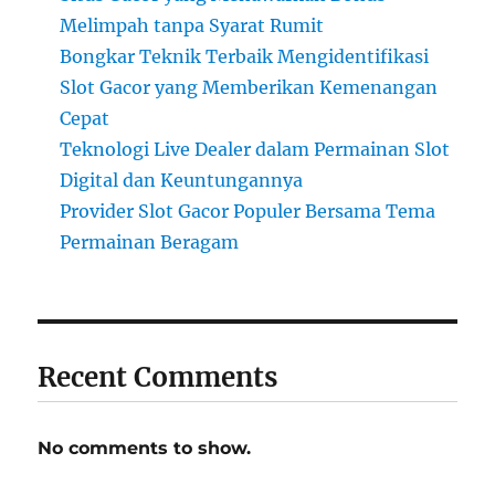
Melimpah tanpa Syarat Rumit
Bongkar Teknik Terbaik Mengidentifikasi
Slot Gacor yang Memberikan Kemenangan
Cepat
Teknologi Live Dealer dalam Permainan Slot
Digital dan Keuntungannya
Provider Slot Gacor Populer Bersama Tema
Permainan Beragam
Recent Comments
No comments to show.