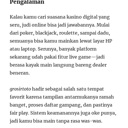
Pengalaman
Kalau kamu cari suasana kasino digital yang
seru, judi online bisa jadi jawabannya. Mulai
dari poker, blackjack, roulette, sampai dadu,
semuanya bisa kamu mainkan lewat layar HP
atau laptop. Serunya, banyak platform
sekarang udah pakai fitur live game—jadi
berasa kayak main langsung bareng dealer
beneran.
grosirtoto
hadir sebagai salah satu tempat
favorit karena tampilan antarmukanya ramah
banget, proses daftar gampang, dan pastinya
fair play. Sistem keamanannya juga oke punya,
jadi kamu bisa main tanpa rasa was-was.