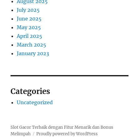
August 2025
July 2025
June 2025
May 2025
April 2025
March 2025
January 2023
Categories
Uncategorized
Slot Gacor Terbaik dengan Fitur Menarik dan Bonus
Melimpah
Proudly powered by WordPress