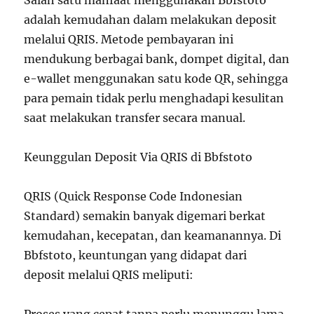
Salah satu manfaat menggunakan Bbfstoto
adalah kemudahan dalam melakukan deposit
melalui QRIS. Metode pembayaran ini
mendukung berbagai bank, dompet digital, dan
e-wallet menggunakan satu kode QR, sehingga
para pemain tidak perlu menghadapi kesulitan
saat melakukan transfer secara manual.
Keunggulan Deposit Via QRIS di Bbfstoto
QRIS (Quick Response Code Indonesian
Standard) semakin banyak digemari berkat
kemudahan, kecepatan, dan keamanannya. Di
Bbfstoto, keuntungan yang didapat dari
deposit melalui QRIS meliputi: