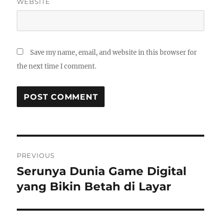
WEBSITE
Save my name, email, and website in this browser for
the next time I comment.
Post
PREVIOUS
navigation
Serunya Dunia Game Digital
Previous
post:
yang Bikin Betah di Layar