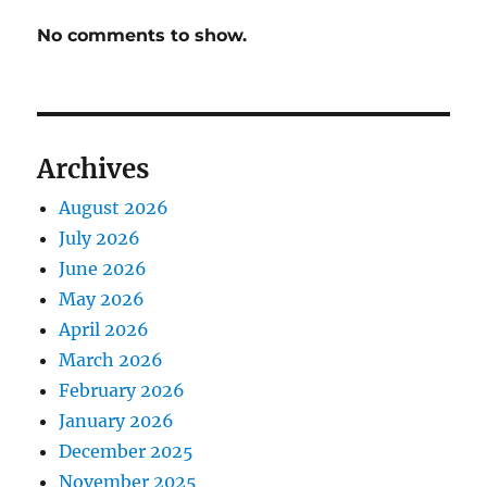
No comments to show.
Archives
August 2026
July 2026
June 2026
May 2026
April 2026
March 2026
February 2026
January 2026
December 2025
November 2025