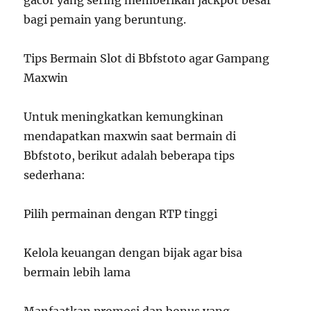
gacor yang sering memberikan jackpot besar
bagi pemain yang beruntung.
Tips Bermain Slot di Bbfstoto agar Gampang
Maxwin
Untuk meningkatkan kemungkinan
mendapatkan maxwin saat bermain di
Bbfstoto, berikut adalah beberapa tips
sederhana:
Pilih permainan dengan RTP tinggi
Kelola keuangan dengan bijak agar bisa
bermain lebih lama