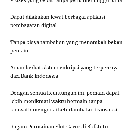
Proses yang cepat tanpa perlu menunggu lama
Dapat dilakukan lewat berbagai aplikasi
pembayaran digital
Tanpa biaya tambahan yang menambah beban
pemain
Aman berkat sistem enkripsi yang terpercaya
dari Bank Indonesia
Dengan semua keuntungan ini, pemain dapat
lebih menikmati waktu bermain tanpa
khawatir mengenai keterlambatan transaksi.
Ragam Permainan Slot Gacor di Bbfstoto