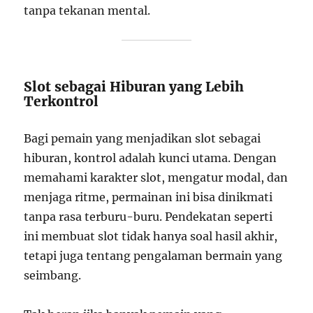
tanpa tekanan mental.
Slot sebagai Hiburan yang Lebih
Terkontrol
Bagi pemain yang menjadikan slot sebagai
hiburan, kontrol adalah kunci utama. Dengan
memahami karakter slot, mengatur modal, dan
menjaga ritme, permainan ini bisa dinikmati
tanpa rasa terburu-buru. Pendekatan seperti
ini membuat slot tidak hanya soal hasil akhir,
tetapi juga tentang pengalaman bermain yang
seimbang.