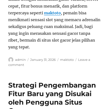
cepat, fitur bonus menarik, dan platform
terpercaya seperti
maktoto
, pemain bisa
menikmati sensasi slot yang memacu adrenalin
sekaligus peluang cuan maksimal. Jadi, bagi
yang ingin merasakan sensasi gacor tanpa
ribet, bermain di situs slot gacor jelas pilihan
yang tepat.
Author
Posted
Tags
admin
January 31, 2026
maktoto
Leave a
on
on
comment
Serunya
Menang
Besar
Strategi Pengembangan
di
Situs
Fitur Baru yang Disukai
Slot
oleh Pengguna Situs
Gacor:
Tips