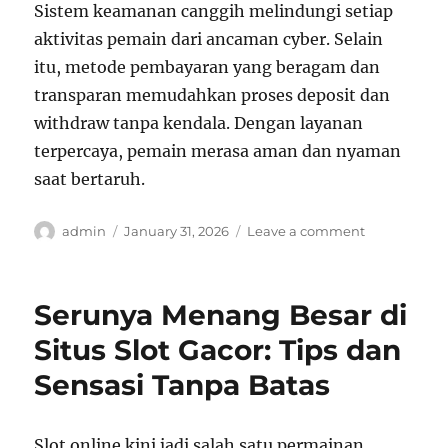
Sistem keamanan canggih melindungi setiap
aktivitas pemain dari ancaman cyber. Selain
itu, metode pembayaran yang beragam dan
transparan memudahkan proses deposit dan
withdraw tanpa kendala. Dengan layanan
terpercaya, pemain merasa aman dan nyaman
saat bertaruh.
Author
Posted
on
admin
January 31, 2026
Leave a comment
on
Bandar
Toto
Macau
Serunya Menang Besar di
Terdepan
dengan
Situs Slot Gacor: Tips dan
Sistem
Sensasi Tanpa Batas
Data
Transparan
Slot online kini jadi salah satu permainan