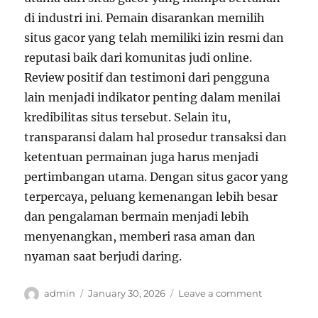
di industri ini. Pemain disarankan memilih
situs gacor yang telah memiliki izin resmi dan
reputasi baik dari komunitas judi online.
Review positif dan testimoni dari pengguna
lain menjadi indikator penting dalam menilai
kredibilitas situs tersebut. Selain itu,
transparansi dalam hal prosedur transaksi dan
ketentuan permainan juga harus menjadi
pertimbangan utama. Dengan situs gacor yang
terpercaya, peluang kemenangan lebih besar
dan pengalaman bermain menjadi lebih
menyenangkan, memberi rasa aman dan
nyaman saat berjudi daring.
Author
Posted
on
admin
January 30, 2026
Leave a comment
on
Fasilitas