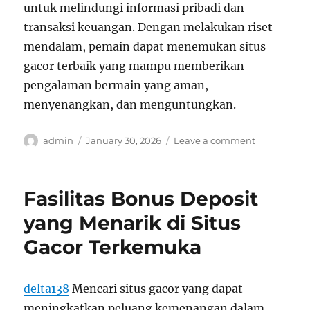
untuk melindungi informasi pribadi dan
transaksi keuangan. Dengan melakukan riset
mendalam, pemain dapat menemukan situs
gacor terbaik yang mampu memberikan
pengalaman bermain yang aman,
menyenangkan, dan menguntungkan.
Author
Posted
on
admin
January 30, 2026
Leave a comment
on
Strategi
Pengemba
Fitur
Fasilitas Bonus Deposit
Baru
yang
yang Menarik di Situs
Disukai
Gacor Terkemuka
oleh
Pengguna
Situs
Gacor
delta138
Mencari situs gacor yang dapat
meningkatkan peluang kemenangan dalam