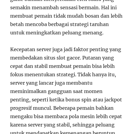
semakin menambah sensasi bermain. Hal ini
membuat pemain tidak mudah bosan dan lebih
betah mencoba berbagai strategi taruhan
untuk meningkatkan peluang menang.
Kecepatan server juga jadi faktor penting yang
membedakan situs slot gacor. Putaran yang
cepat dan stabil membuat pemain bisa lebih
fokus menentukan strategi. Tidak hanya itu,
server yang lancar juga membantu
meminimalkan gangguan saat momen
penting, seperti ketika bonus spin atau jackpot
progresif muncul. Beberapa pemain bahkan
mengaku bisa membaca pola mesin lebih cepat
karena server yang stabil, sehingga peluang
untuk mendapatkan kemenangan beruntun