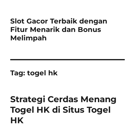
Slot Gacor Terbaik dengan
Fitur Menarik dan Bonus
Melimpah
Tag:
togel hk
Strategi Cerdas Menang
Togel HK di Situs Togel
HK