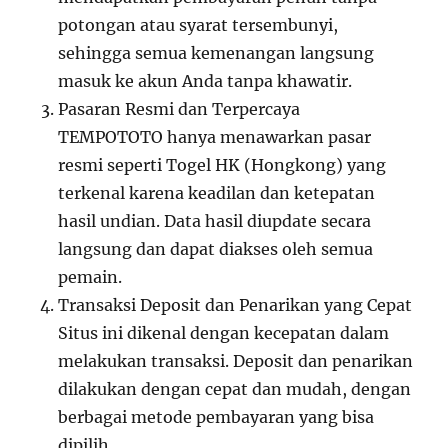
potongan atau syarat tersembunyi,
sehingga semua kemenangan langsung
masuk ke akun Anda tanpa khawatir.
Pasaran Resmi dan Terpercaya
TEMPOTOTO hanya menawarkan pasar
resmi seperti Togel HK (Hongkong) yang
terkenal karena keadilan dan ketepatan
hasil undian. Data hasil diupdate secara
langsung dan dapat diakses oleh semua
pemain.
Transaksi Deposit dan Penarikan yang Cepat
Situs ini dikenal dengan kecepatan dalam
melakukan transaksi. Deposit dan penarikan
dilakukan dengan cepat dan mudah, dengan
berbagai metode pembayaran yang bisa
dipilih.