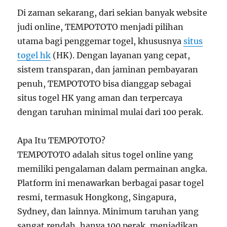
Online
Di zaman sekarang, dari sekian banyak website
Resmi
judi online, TEMPOTOTO menjadi pilihan
utama bagi penggemar togel, khususnya
situs
togel hk
(HK). Dengan layanan yang cepat,
sistem transparan, dan jaminan pembayaran
penuh, TEMPOTOTO bisa dianggap sebagai
situs togel HK yang aman dan terpercaya
dengan taruhan minimal mulai dari 100 perak.
Apa Itu TEMPOTOTO?
TEMPOTOTO adalah situs togel online yang
memiliki pengalaman dalam permainan angka.
Platform ini menawarkan berbagai pasar togel
resmi, termasuk Hongkong, Singapura,
Sydney, dan lainnya. Minimum taruhan yang
sangat rendah, hanya 100 perak, menjadikan