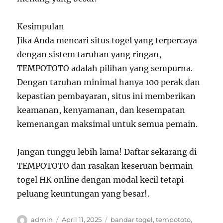
Kesimpulan
Jika Anda mencari situs togel yang terpercaya
dengan sistem taruhan yang ringan,
TEMPOTOTO adalah pilihan yang sempurna.
Dengan taruhan minimal hanya 100 perak dan
kepastian pembayaran, situs ini memberikan
keamanan, kenyamanan, dan kesempatan
kemenangan maksimal untuk semua pemain.
Jangan tunggu lebih lama! Daftar sekarang di
TEMPOTOTO dan rasakan keseruan bermain
togel HK online dengan modal kecil tetapi
peluang keuntungan yang besar!.
Author
Posted
Tags
admin
April 11, 2025
bandar togel
,
tempototo
,