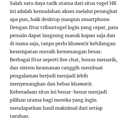
Salah satu daya tarik utama dari situs togel HK
ini adalah kemudahan akses melalui perangkat
apa pun, baik desktop maupun smartphone.
Dengan fitur tribuntogel login yang cepat, para
pemain dapat langsung masuk kapan saja dan
di mana saja, tanpa perlu khawatir kehilangan
kesempatan meraih kemenangan besar.
Berbagai fitur seperti live chat, bonus menarik,
dan sistem keamanan canggih membuat
pengalaman berjudi menjadi lebih
menyenangkan dan bebas khawatir.
Keberadaan situs ini benar-benar menjadi
pilihan utama bagi mereka yang ingin
mendapatkan hasil maksimal dari setiap
taruhan.