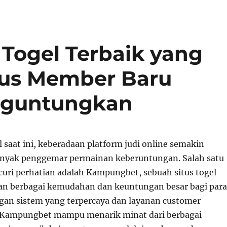
Togel Terbaik yang
us Member Baru
nguntungkan
l saat ini, keberadaan platform judi online semakin
anyak penggemar permainan keberuntungan. Salah satu
ri perhatian adalah Kampungbet, sebuah situs togel
n berbagai kemudahan dan keuntungan besar bagi para
an sistem yang terpercaya dan layanan customer
, Kampungbet mampu menarik minat dari berbagai