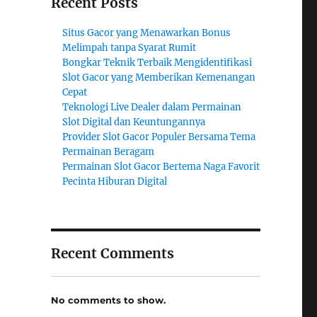
Recent Posts
Situs Gacor yang Menawarkan Bonus
Melimpah tanpa Syarat Rumit
Bongkar Teknik Terbaik Mengidentifikasi
Slot Gacor yang Memberikan Kemenangan
Cepat
Teknologi Live Dealer dalam Permainan
Slot Digital dan Keuntungannya
Provider Slot Gacor Populer Bersama Tema
Permainan Beragam
Permainan Slot Gacor Bertema Naga Favorit
Pecinta Hiburan Digital
Recent Comments
No comments to show.