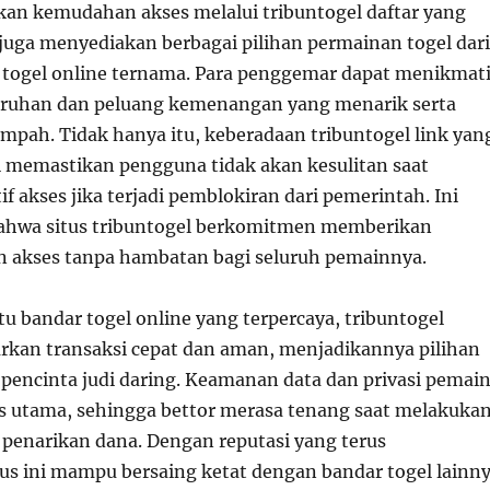
an kemudahan akses melalui tribuntogel daftar yang
i juga menyediakan berbagai pilihan permainan togel dari
 togel online ternama. Para penggemar dapat menikmat
taruhan dan peluang kemenangan yang menarik serta
mpah. Tidak hanya itu, keberadaan tribuntogel link yan
ui memastikan pengguna tidak akan kesulitan saat
if akses jika terjadi pemblokiran dari pemerintah. Ini
hwa situs tribuntogel berkomitmen memberikan
 akses tanpa hambatan bagi seluruh pemainnya.
tu bandar togel online yang terpercaya, tribuntogel
an transaksi cepat dan aman, menjadikannya pilihan
 pencinta judi daring. Keamanan data dan privasi pemai
as utama, sehingga bettor merasa tenang saat melakuka
penarikan dana. Dengan reputasi yang terus
us ini mampu bersaing ketat dengan bandar togel lainn