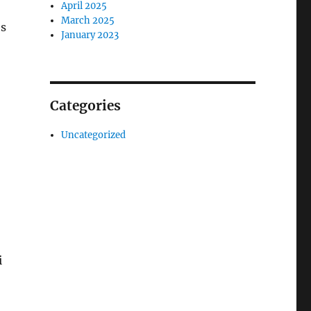
April 2025
March 2025
es
January 2023
Categories
Uncategorized
i