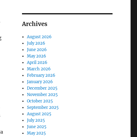
i
Archives
August 2026
g
July 2026
June 2026
May 2026
April 2026
March 2026
February 2026
January 2026
December 2025
November 2025
October 2025
n
September 2025
August 2025
n
July 2025
June 2025
ya
May 2025