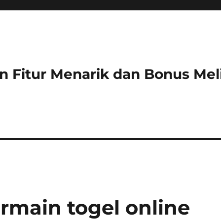
an Fitur Menarik dan Bonus Me
ermain togel online