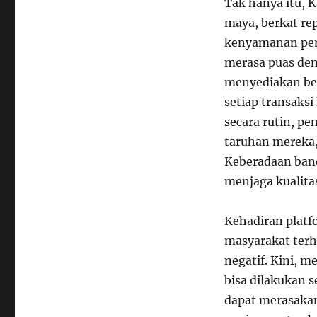
Tak hanya itu, 
maya, berkat r
kenyamanan pema
merasa puas deng
menyediakan be
setiap transak
secara rutin, p
taruhan mereka
Keberadaan band
menjaga kualita
Kehadiran plat
masyarakat terh
negatif. Kini, m
bisa dilakukan 
dapat merasakan