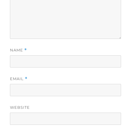
NAME
*
EMAIL
*
WEBSITE