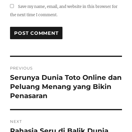
Save my name, email, and website in this browser for
the next time I comment.
Post
PREVIOUS
navigation
Serunya Dunia Toto Online dan
Previous
post:
Peluang Menang yang Bikin
Penasaran
NEXT
Rahasia Seru di Balik Dunia
Next