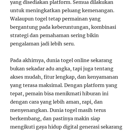
yang disediakan platform. Semua dilakukan
untuk meningkatkan peluang kemenangan.
Walaupun togel tetap permainan yang
bergantung pada keberuntungan, kombinasi
strategi dan pemahaman sering bikin
pengalaman jadi lebih seru.
Pada akhirnya, dunia togel online sekarang
bukan sekadar adu angka, tapi juga tentang
akses mudah, fitur lengkap, dan kenyamanan
yang terasa maksimal. Dengan platform yang
tepat, pemain bisa menikmati hiburan ini
dengan cara yang lebih aman, rapi, dan
menyenangkan. Dunia togel masih terus
berkembang, dan pastinya makin siap
mengikuti gaya hidup digital generasi sekarang