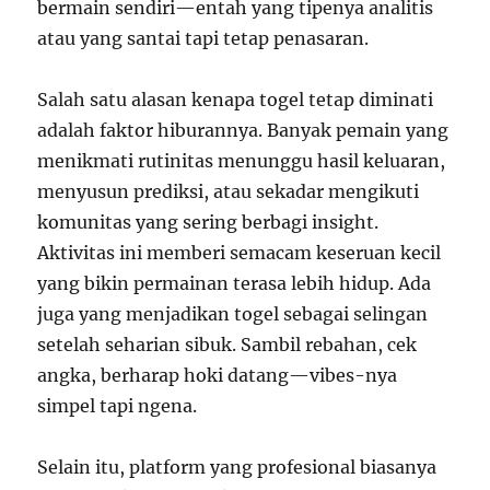
bermain sendiri—entah yang tipenya analitis
atau yang santai tapi tetap penasaran.
Salah satu alasan kenapa togel tetap diminati
adalah faktor hiburannya. Banyak pemain yang
menikmati rutinitas menunggu hasil keluaran,
menyusun prediksi, atau sekadar mengikuti
komunitas yang sering berbagi insight.
Aktivitas ini memberi semacam keseruan kecil
yang bikin permainan terasa lebih hidup. Ada
juga yang menjadikan togel sebagai selingan
setelah seharian sibuk. Sambil rebahan, cek
angka, berharap hoki datang—vibes-nya
simpel tapi ngena.
Selain itu, platform yang profesional biasanya