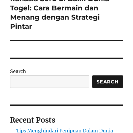
post:
Togel: Cara Bermain dan
Menang dengan Strategi
Pintar
Search
SEARCH
Recent Posts
Tips Menghindari Penipuan Dalam Dunia