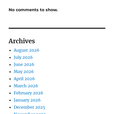
No comments to show.
Archives
August 2026
July 2026
June 2026
May 2026
April 2026
March 2026
February 2026
January 2026
December 2025