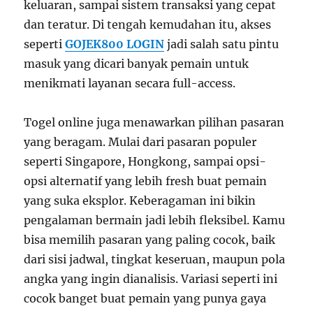
keluaran, sampai sistem transaksi yang cepat
dan teratur. Di tengah kemudahan itu, akses
seperti
GOJEK800 LOGIN
jadi salah satu pintu
masuk yang dicari banyak pemain untuk
menikmati layanan secara full-access.
Togel online juga menawarkan pilihan pasaran
yang beragam. Mulai dari pasaran populer
seperti Singapore, Hongkong, sampai opsi-
opsi alternatif yang lebih fresh buat pemain
yang suka eksplor. Keberagaman ini bikin
pengalaman bermain jadi lebih fleksibel. Kamu
bisa memilih pasaran yang paling cocok, baik
dari sisi jadwal, tingkat keseruan, maupun pola
angka yang ingin dianalisis. Variasi seperti ini
cocok banget buat pemain yang punya gaya