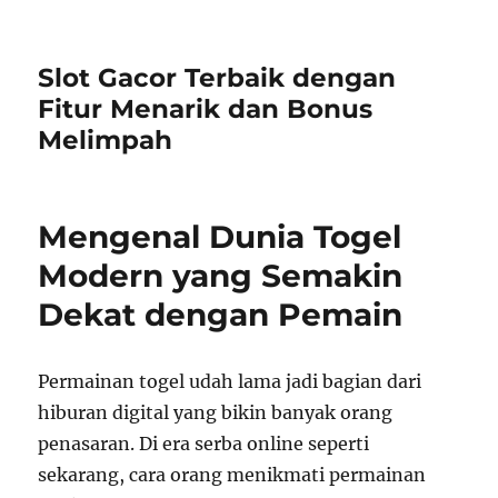
Slot Gacor Terbaik dengan
Fitur Menarik dan Bonus
Melimpah
Mengenal Dunia Togel
Modern yang Semakin
Dekat dengan Pemain
Permainan togel udah lama jadi bagian dari
hiburan digital yang bikin banyak orang
penasaran. Di era serba online seperti
sekarang, cara orang menikmati permainan