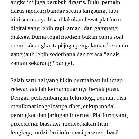
angka ini juga berubah drastis. Dulu, pemain
harus mencari bandar secara langsung, tapi
kini semuanya bisa dilakukan lewat platform
digital yang lebih rapi, aman, dan gampang
diakses. Dunia togel modern bukan cuma soal
menebak angka, tapi juga pengalaman bermain
yang jauh lebih sederhana dan terasa “anak
zaman sekarang” banget.
Salah satu hal yang bikin permainan ini tetap
relevan adalah kemampuannya beradaptasi.
Dengan perkembangan teknologi, pemain bisa
menikmati togel tanpa ribet, cukup modal
perangkat dan jaringan internet. Platform yang
profesional biasanya menyediakan fitur
lengkap, mulai dari informasi pasaran, hasil