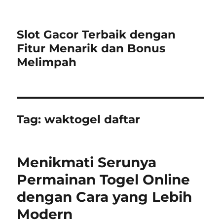
Slot Gacor Terbaik dengan
Fitur Menarik dan Bonus
Melimpah
Tag:
waktogel daftar
Menikmati Serunya
Permainan Togel Online
dengan Cara yang Lebih
Modern