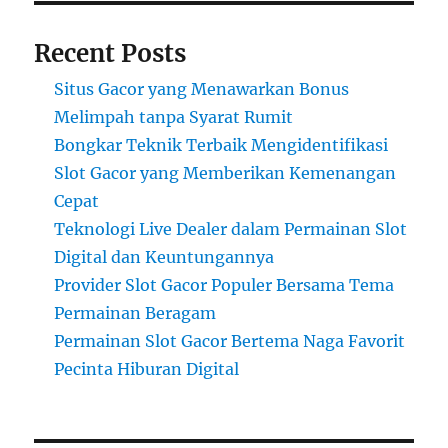
Recent Posts
Situs Gacor yang Menawarkan Bonus
Melimpah tanpa Syarat Rumit
Bongkar Teknik Terbaik Mengidentifikasi
Slot Gacor yang Memberikan Kemenangan
Cepat
Teknologi Live Dealer dalam Permainan Slot
Digital dan Keuntungannya
Provider Slot Gacor Populer Bersama Tema
Permainan Beragam
Permainan Slot Gacor Bertema Naga Favorit
Pecinta Hiburan Digital