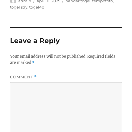
Author
Posted
Tags
admin
April 11, 2025
bandar togel
,
tempototo
,
on
togel sdy
,
togel4d
Leave a Reply
Your email address will not be published.
Required fields
are marked
*
COMMENT
*