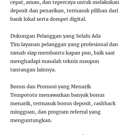
cepat, aman, dan tepercaya untuk melakukan
deposit dan penarikan, termasuk pilihan dari
bank lokal serta dompet digital.
Dukungan Pelanggan yang Selalu Ada
Tim layanan pelanggan yang profesional dan
ramah siap membantu kapan pun, baik saat
menghadapi masalah teknis maupun
tantangan lainnya.
Bonus dan Promosi yang Menarik
Tempototo menawarkan banyak bonus
menarik, termasuk bonus deposit, cashback
mingguan, dan program referral yang
menguntungkan.