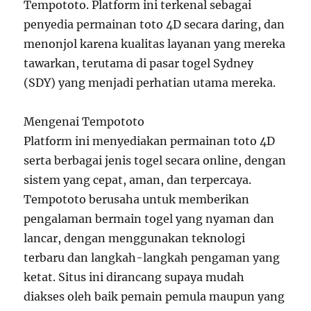
Tempototo. Platform ini terkenal sebagai
penyedia permainan toto 4D secara daring, dan
menonjol karena kualitas layanan yang mereka
tawarkan, terutama di pasar togel Sydney
(SDY) yang menjadi perhatian utama mereka.
Mengenai Tempototo
Platform ini menyediakan permainan toto 4D
serta berbagai jenis togel secara online, dengan
sistem yang cepat, aman, dan terpercaya.
Tempototo berusaha untuk memberikan
pengalaman bermain togel yang nyaman dan
lancar, dengan menggunakan teknologi
terbaru dan langkah-langkah pengaman yang
ketat. Situs ini dirancang supaya mudah
diakses oleh baik pemain pemula maupun yang