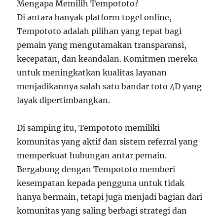
Mengapa Memilih Tempototo?
Di antara banyak platform togel online,
Tempototo adalah pilihan yang tepat bagi
pemain yang mengutamakan transparansi,
kecepatan, dan keandalan. Komitmen mereka
untuk meningkatkan kualitas layanan
menjadikannya salah satu bandar toto 4D yang
layak dipertimbangkan.
Di samping itu, Tempototo memiliki
komunitas yang aktif dan sistem referral yang
memperkuat hubungan antar pemain.
Bergabung dengan Tempototo memberi
kesempatan kepada pengguna untuk tidak
hanya bermain, tetapi juga menjadi bagian dari
komunitas yang saling berbagi strategi dan