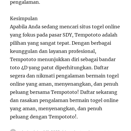
pengalaman.
Kesimpulan
Apabila Anda sedang mencari situs togel online
yang fokus pada pasar SDY, Tempototo adalah
pilihan yang sangat tepat. Dengan berbagai
keunggulan dan layanan profesional,
Tempototo menunjukkan diri sebagai bandar
toto 4D yang patut diperhitungkan. Daftar
segera dan nikmati pengalaman bermain togel
online yang aman, menyenangkan, dan penuh
peluang bersama Tempototo! Daftar sekarang
dan rasakan pengalaman bermain togel online
yang aman, menyenangkan, dan penuh
peluang dengan Tempototo!.