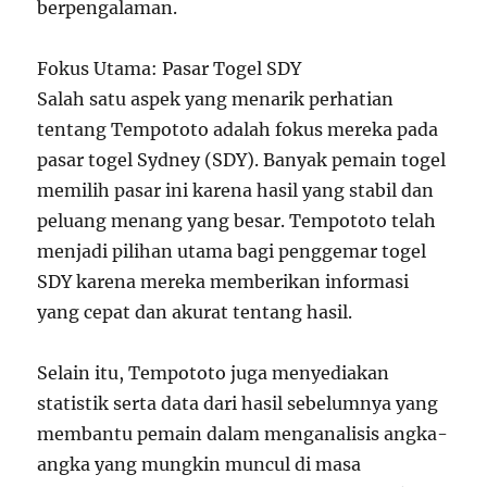
berpengalaman.
Fokus Utama: Pasar Togel SDY
Salah satu aspek yang menarik perhatian
tentang Tempototo adalah fokus mereka pada
pasar togel Sydney (SDY). Banyak pemain togel
memilih pasar ini karena hasil yang stabil dan
peluang menang yang besar. Tempototo telah
menjadi pilihan utama bagi penggemar togel
SDY karena mereka memberikan informasi
yang cepat dan akurat tentang hasil.
Selain itu, Tempototo juga menyediakan
statistik serta data dari hasil sebelumnya yang
membantu pemain dalam menganalisis angka-
angka yang mungkin muncul di masa