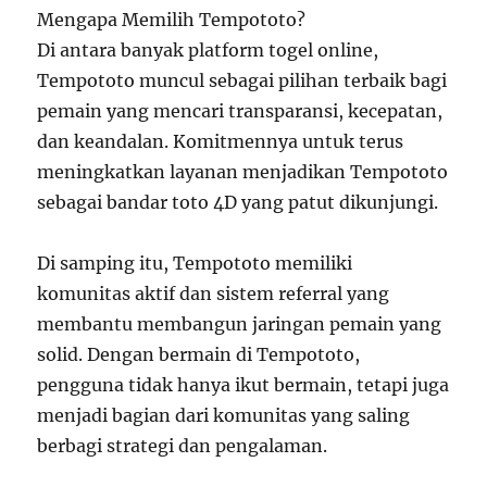
Mengapa Memilih Tempototo?
Di antara banyak platform togel online,
Tempototo muncul sebagai pilihan terbaik bagi
pemain yang mencari transparansi, kecepatan,
dan keandalan. Komitmennya untuk terus
meningkatkan layanan menjadikan Tempototo
sebagai bandar toto 4D yang patut dikunjungi.
Di samping itu, Tempototo memiliki
komunitas aktif dan sistem referral yang
membantu membangun jaringan pemain yang
solid. Dengan bermain di Tempototo,
pengguna tidak hanya ikut bermain, tetapi juga
menjadi bagian dari komunitas yang saling
berbagi strategi dan pengalaman.