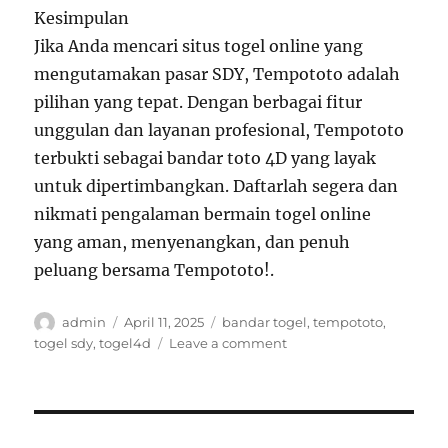
Kesimpulan
Jika Anda mencari situs togel online yang
mengutamakan pasar SDY, Tempototo adalah
pilihan yang tepat. Dengan berbagai fitur
unggulan dan layanan profesional, Tempototo
terbukti sebagai bandar toto 4D yang layak
untuk dipertimbangkan. Daftarlah segera dan
nikmati pengalaman bermain togel online
yang aman, menyenangkan, dan penuh
peluang bersama Tempototo!.
Author
Posted
Tags
admin
April 11, 2025
bandar togel
,
tempototo
,
on
on
togel sdy
,
togel4d
Leave a comment
Tempototo
Bandar
Toto
4D
dengan