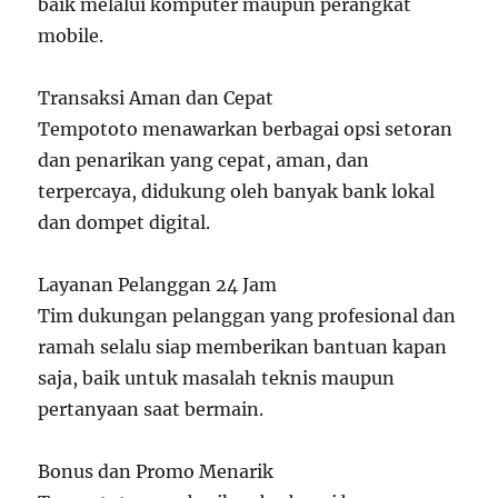
baik melalui komputer maupun perangkat
mobile.
Transaksi Aman dan Cepat
Tempototo menawarkan berbagai opsi setoran
dan penarikan yang cepat, aman, dan
terpercaya, didukung oleh banyak bank lokal
dan dompet digital.
Layanan Pelanggan 24 Jam
Tim dukungan pelanggan yang profesional dan
ramah selalu siap memberikan bantuan kapan
saja, baik untuk masalah teknis maupun
pertanyaan saat bermain.
Bonus dan Promo Menarik