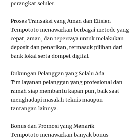
perangkat seluler.
Proses Transaksi yang Aman dan Efisien
Tempototo menawarkan berbagai metode yang
cepat, aman, dan tepercaya untuk melakukan
deposit dan penarikan, termasuk pilihan dari
bank lokal serta dompet digital.
Dukungan Pelanggan yang Selalu Ada
Tim layanan pelanggan yang profesional dan
ramah siap membantu kapan pun, baik saat
menghadapi masalah teknis maupun
tantangan lainnya.
Bonus dan Promosi yang Menarik
Tempototo menawarkan banyak bonus