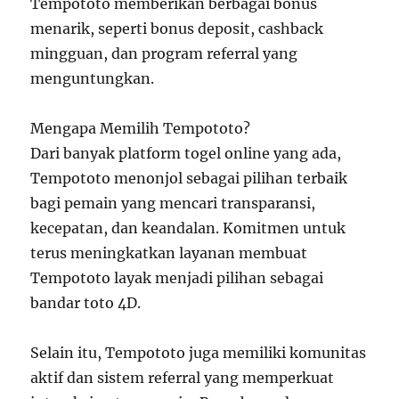
Tempototo memberikan berbagai bonus
menarik, seperti bonus deposit, cashback
mingguan, dan program referral yang
menguntungkan.
Mengapa Memilih Tempototo?
Dari banyak platform togel online yang ada,
Tempototo menonjol sebagai pilihan terbaik
bagi pemain yang mencari transparansi,
kecepatan, dan keandalan. Komitmen untuk
terus meningkatkan layanan membuat
Tempototo layak menjadi pilihan sebagai
bandar toto 4D.
Selain itu, Tempototo juga memiliki komunitas
aktif dan sistem referral yang memperkuat