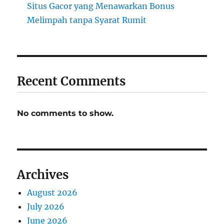
Situs Gacor yang Menawarkan Bonus
Melimpah tanpa Syarat Rumit
Recent Comments
No comments to show.
Archives
August 2026
July 2026
June 2026