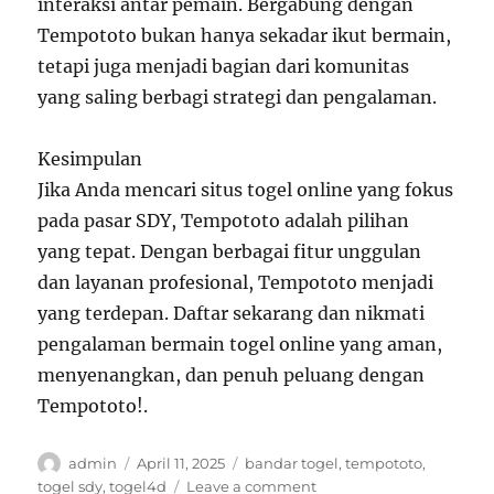
interaksi antar pemain. Bergabung dengan
Tempototo bukan hanya sekadar ikut bermain,
tetapi juga menjadi bagian dari komunitas
yang saling berbagi strategi dan pengalaman.
Kesimpulan
Jika Anda mencari situs togel online yang fokus
pada pasar SDY, Tempototo adalah pilihan
yang tepat. Dengan berbagai fitur unggulan
dan layanan profesional, Tempototo menjadi
yang terdepan. Daftar sekarang dan nikmati
pengalaman bermain togel online yang aman,
menyenangkan, dan penuh peluang dengan
Tempototo!.
Author
Posted
Tags
admin
April 11, 2025
bandar togel
,
tempototo
,
on
on
togel sdy
,
togel4d
Leave a comment