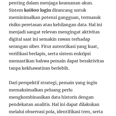
penting dalam menjaga keamanan akun.
Sistem
koi800 login
dirancang untuk
meminimalkan potensi gangguan, termasuk
risiko peretasan atau kehilangan data. Hal ini
menjadi sangat relevan mengingat aktivitas
digital saat ini semakin rawan terhadap
serangan siber. Fitur autentikasi yang kuat,
verifikasi berlapis, serta sistem enkripsi
memastikan bahwa pemain dapat beraktivitas
tanpa kekhawatiran berlebih.
Dari perspektif strategi, pemain yang ingin
memaksimalkan peluang perlu
mengkombinasikan data historis dengan
pendekatan analitis. Hal ini dapat dilakukan
melalui observasi pola, identifikasi tren, serta