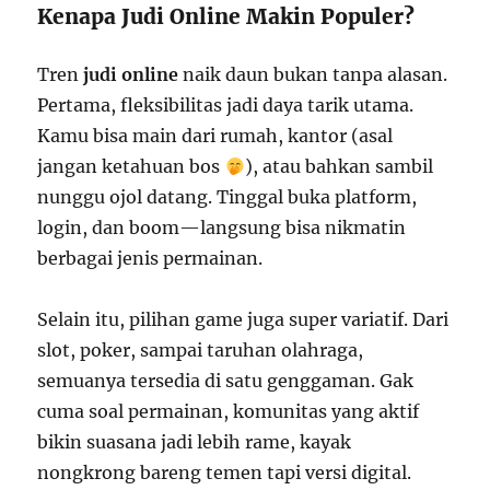
Kenapa Judi Online Makin Populer?
Tren
judi online
naik daun bukan tanpa alasan.
Pertama, fleksibilitas jadi daya tarik utama.
Kamu bisa main dari rumah, kantor (asal
jangan ketahuan bos
), atau bahkan sambil
nunggu ojol datang. Tinggal buka platform,
login, dan boom—langsung bisa nikmatin
berbagai jenis permainan.
Selain itu, pilihan game juga super variatif. Dari
slot, poker, sampai taruhan olahraga,
semuanya tersedia di satu genggaman. Gak
cuma soal permainan, komunitas yang aktif
bikin suasana jadi lebih rame, kayak
nongkrong bareng temen tapi versi digital.