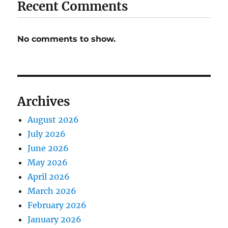
Recent Comments
No comments to show.
Archives
August 2026
July 2026
June 2026
May 2026
April 2026
March 2026
February 2026
January 2026