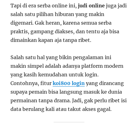
Tapi di era serba online ini,
judi online
juga jadi
salah satu pilihan hiburan yang makin
digemari. Gak heran, karena semua serba
praktis, gampang diakses, dan tentu aja bisa
dimainkan kapan aja tanpa ribet.
Salah satu hal yang bikin pengalaman ini
makin simpel adalah adanya platform modern
yang kasih kemudahan untuk login.
Contohnya, fitur
koi800 login
yang dirancang
supaya pemain bisa langsung masuk ke dunia
permainan tanpa drama. Jadi, gak perlu ribet isi
data berulang kali atau takut akses gagal.