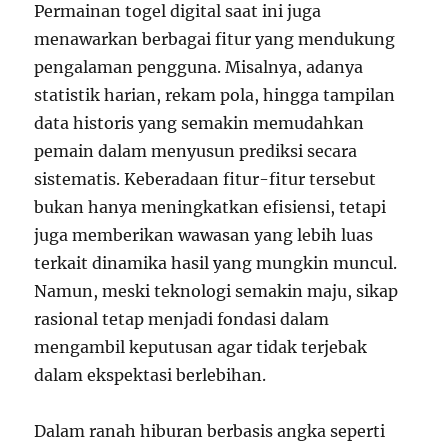
Permainan togel digital saat ini juga
menawarkan berbagai fitur yang mendukung
pengalaman pengguna. Misalnya, adanya
statistik harian, rekam pola, hingga tampilan
data historis yang semakin memudahkan
pemain dalam menyusun prediksi secara
sistematis. Keberadaan fitur-fitur tersebut
bukan hanya meningkatkan efisiensi, tetapi
juga memberikan wawasan yang lebih luas
terkait dinamika hasil yang mungkin muncul.
Namun, meski teknologi semakin maju, sikap
rasional tetap menjadi fondasi dalam
mengambil keputusan agar tidak terjebak
dalam ekspektasi berlebihan.
Dalam ranah hiburan berbasis angka seperti