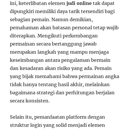
ini, keterlibatan elemen
judi online
tak dapat
dipungkiri memiliki daya tarik tersendiri bagi
sebagian pemain. Namun demikian,
pemahaman akan batasan personal tetap wajib
diterapkan. Mengikuti perkembangan
permainan secara bertanggung jawab
merupakan langkah yang mampu menjaga
keseimbangan antara pengalaman bermain
dan kesadaran akan risiko yang ada. Pemain
yang bijak memahami bahwa permainan angka
tidak hanya tentang hasil akhir, melainkan
bagaimana strategi dan perhitungan berjalan
secara konsisten.
Selain itu, pemanfaatan platform dengan
struktur login yang solid menjadi elemen