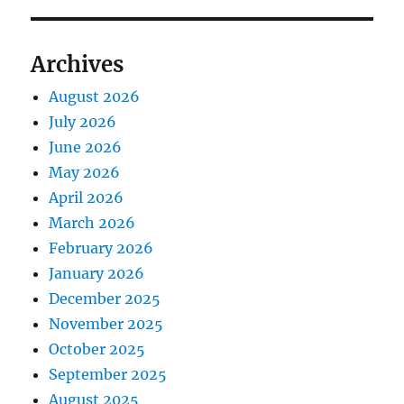
Archives
August 2026
July 2026
June 2026
May 2026
April 2026
March 2026
February 2026
January 2026
December 2025
November 2025
October 2025
September 2025
August 2025