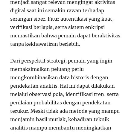
menjadi sangat relevan mengingat aktivitas
digital saat ini semakin rawan terhadap
serangan siber. Fitur autentikasi yang kuat,
verifikasi berlapis, serta sistem enkripsi
memastikan bahwa pemain dapat beraktivitas
tanpa kekhawatiran berlebih.
Dari perspektif strategi, pemain yang ingin
memaksimalkan peluang perlu
mengkombinasikan data historis dengan
pendekatan analitis. Hal ini dapat dilakukan
melalui observasi pola, identifikasi tren, serta
penilaian probabilitas dengan pendekatan
terukur. Meski tidak ada metode yang mampu
menjamin hasil mutlak, kehadiran teknik
analitis mampu membantu meningkatkan