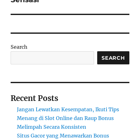
Search
SEARCH
Recent Posts
Jangan Lewatkan Kesempatan, Ikuti Tips
Menang di Slot Online dan Raup Bonus
Melimpah Secara Konsisten
Situs Gacor yang Menawarkan Bonus