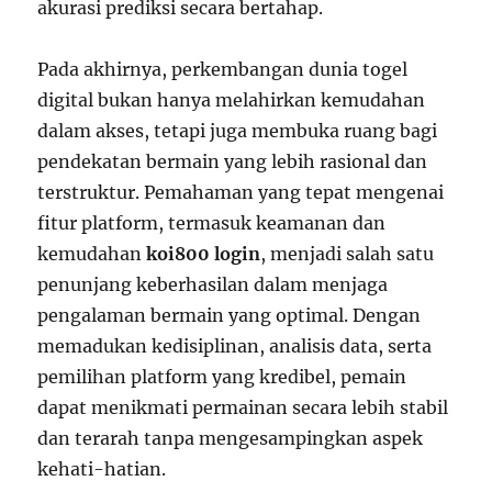
akurasi prediksi secara bertahap.
Pada akhirnya, perkembangan dunia togel
digital bukan hanya melahirkan kemudahan
dalam akses, tetapi juga membuka ruang bagi
pendekatan bermain yang lebih rasional dan
terstruktur. Pemahaman yang tepat mengenai
fitur platform, termasuk keamanan dan
kemudahan
koi800 login
, menjadi salah satu
penunjang keberhasilan dalam menjaga
pengalaman bermain yang optimal. Dengan
memadukan kedisiplinan, analisis data, serta
pemilihan platform yang kredibel, pemain
dapat menikmati permainan secara lebih stabil
dan terarah tanpa mengesampingkan aspek
kehati-hatian.