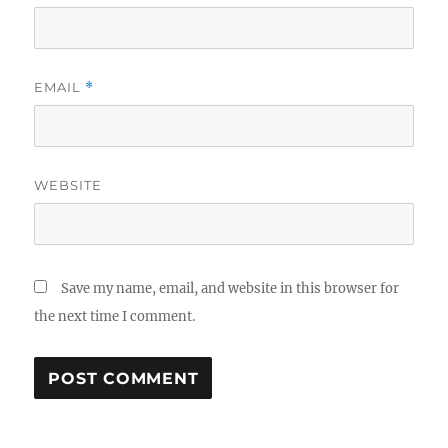
EMAIL
*
WEBSITE
Save my name, email, and website in this browser for
the next time I comment.