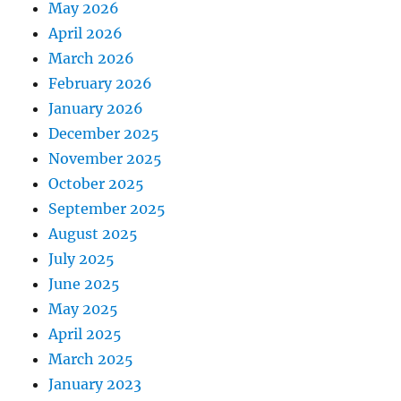
May 2026
April 2026
March 2026
February 2026
January 2026
December 2025
November 2025
October 2025
September 2025
August 2025
July 2025
June 2025
May 2025
April 2025
March 2025
January 2023