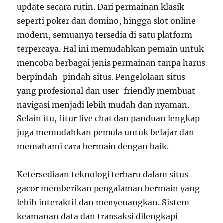
update secara rutin. Dari permainan klasik
seperti poker dan domino, hingga slot online
modern, semuanya tersedia di satu platform
terpercaya. Hal ini memudahkan pemain untuk
mencoba berbagai jenis permainan tanpa harus
berpindah-pindah situs. Pengelolaan situs
yang profesional dan user-friendly membuat
navigasi menjadi lebih mudah dan nyaman.
Selain itu, fitur live chat dan panduan lengkap
juga memudahkan pemula untuk belajar dan
memahami cara bermain dengan baik.
Ketersediaan teknologi terbaru dalam situs
gacor memberikan pengalaman bermain yang
lebih interaktif dan menyenangkan. Sistem
keamanan data dan transaksi dilengkapi