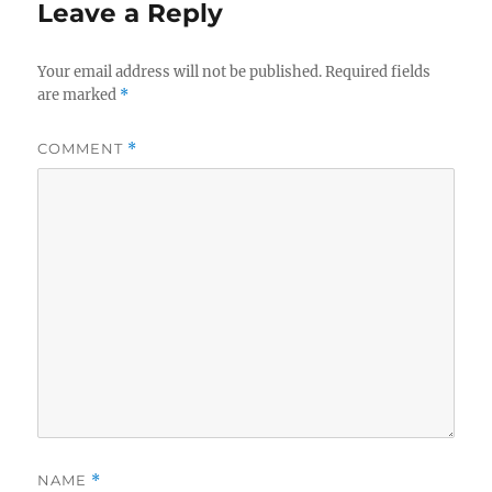
Leave a Reply
Your email address will not be published.
Required fields
are marked
*
COMMENT
*
NAME
*