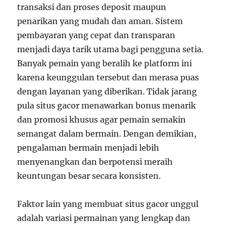
transaksi dan proses deposit maupun
penarikan yang mudah dan aman. Sistem
pembayaran yang cepat dan transparan
menjadi daya tarik utama bagi pengguna setia.
Banyak pemain yang beralih ke platform ini
karena keunggulan tersebut dan merasa puas
dengan layanan yang diberikan. Tidak jarang
pula situs gacor menawarkan bonus menarik
dan promosi khusus agar pemain semakin
semangat dalam bermain. Dengan demikian,
pengalaman bermain menjadi lebih
menyenangkan dan berpotensi meraih
keuntungan besar secara konsisten.
Faktor lain yang membuat situs gacor unggul
adalah variasi permainan yang lengkap dan