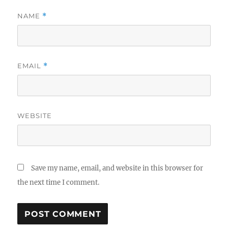
NAME
*
EMAIL
*
WEBSITE
Save my name, email, and website in this browser for
the next time I comment.