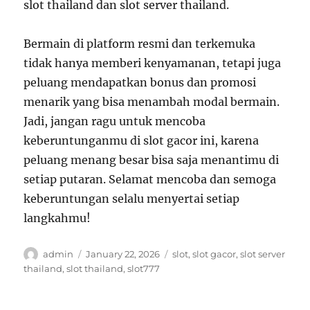
slot thailand dan slot server thailand.
Bermain di platform resmi dan terkemuka
tidak hanya memberi kenyamanan, tetapi juga
peluang mendapatkan bonus dan promosi
menarik yang bisa menambah modal bermain.
Jadi, jangan ragu untuk mencoba
keberuntunganmu di slot gacor ini, karena
peluang menang besar bisa saja menantimu di
setiap putaran. Selamat mencoba dan semoga
keberuntungan selalu menyertai setiap
langkahmu!
Author
Posted
Tags
admin
January 22, 2026
slot
,
slot gacor
,
slot server
on
thailand
,
slot thailand
,
slot777