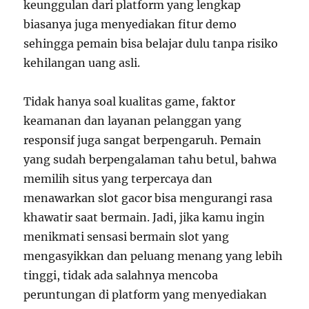
keunggulan dari platform yang lengkap
biasanya juga menyediakan fitur demo
sehingga pemain bisa belajar dulu tanpa risiko
kehilangan uang asli.
Tidak hanya soal kualitas game, faktor
keamanan dan layanan pelanggan yang
responsif juga sangat berpengaruh. Pemain
yang sudah berpengalaman tahu betul, bahwa
memilih situs yang terpercaya dan
menawarkan slot gacor bisa mengurangi rasa
khawatir saat bermain. Jadi, jika kamu ingin
menikmati sensasi bermain slot yang
mengasyikkan dan peluang menang yang lebih
tinggi, tidak ada salahnya mencoba
peruntungan di platform yang menyediakan