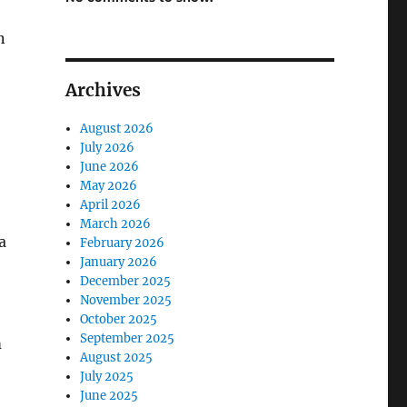
n
Archives
August 2026
July 2026
June 2026
May 2026
April 2026
March 2026
a
February 2026
January 2026
December 2025
November 2025
October 2025
September 2025
m
August 2025
July 2025
June 2025