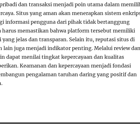
ribadi dan transaksi menjadi poin utama dalam memili
percaya. Situs yang aman akan menerapkan sistem enkrip
i informasi pengguna dari pihak tidak bertanggung
 harus memastikan bahwa platform tersebut memiliki
 yang jelas dan transparan. Selain itu, reputasi situs di
lain juga menjadi indikator penting. Melalui review da
in dapat menilai tingkat kepercayaan dan kualitas
berikan. Keamanan dan kepercayaan menjadi fondasi
mbangun pengalaman taruhan daring yang positif dan
.