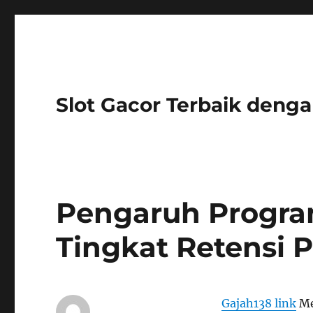
Slot Gacor Terbaik deng
Pengaruh Program
Tingkat Retensi 
Gajah138 link
Me