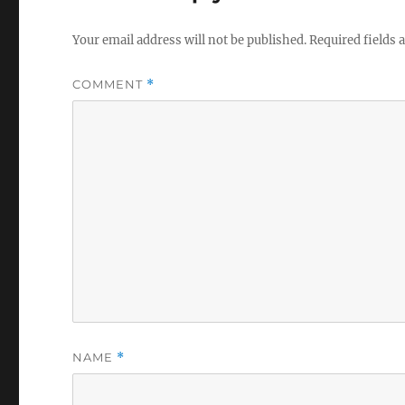
Your email address will not be published.
Required fields
COMMENT
*
NAME
*