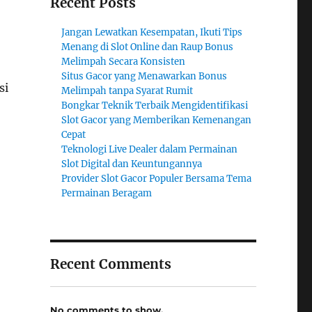
Recent Posts
Jangan Lewatkan Kesempatan, Ikuti Tips
Menang di Slot Online dan Raup Bonus
Melimpah Secara Konsisten
Situs Gacor yang Menawarkan Bonus
si
Melimpah tanpa Syarat Rumit
Bongkar Teknik Terbaik Mengidentifikasi
Slot Gacor yang Memberikan Kemenangan
Cepat
Teknologi Live Dealer dalam Permainan
Slot Digital dan Keuntungannya
Provider Slot Gacor Populer Bersama Tema
Permainan Beragam
Recent Comments
No comments to show.