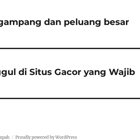
t gampang dan peluang besar
gul di Situs Gacor yang Wajib
impah
Proudly powered by WordPress