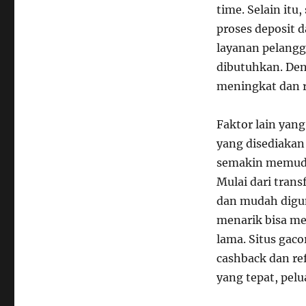
time. Selain it
proses deposit 
layanan pelangg
dibutuhkan. De
meningkat dan r
Faktor lain yan
yang disediakan
semakin memuda
Mulai dari trans
dan mudah digun
menarik bisa me
lama. Situs gaco
cashback dan re
yang tepat, pel