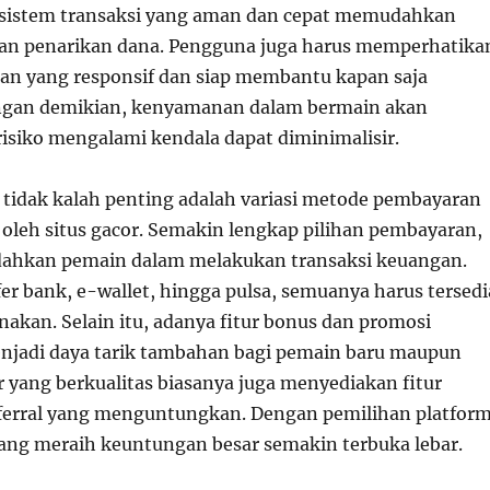
u, sistem transaksi yang aman dan cepat memudahkan
dan penarikan dana. Pengguna juga harus memperhatika
an yang responsif dan siap membantu kapan saja
ngan demikian, kenyamanan dalam bermain akan
isiko mengalami kendala dapat diminimalisir.
g tidak kalah penting adalah variasi metode pembayaran
 oleh situs gacor. Semakin lengkap pilihan pembayaran,
hkan pemain dalam melakukan transaksi keuangan.
fer bank, e-wallet, hingga pulsa, semuanya harus tersedi
akan. Selain itu, adanya fitur bonus dan promosi
njadi daya tarik tambahan bagi pemain baru maupun
r yang berkualitas biasanya juga menyediakan fitur
ferral yang menguntungkan. Dengan pemilihan platfor
uang meraih keuntungan besar semakin terbuka lebar.