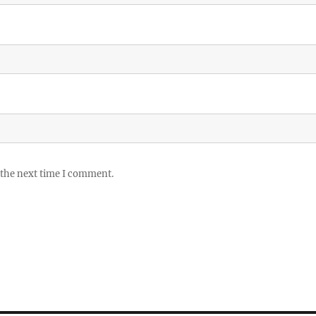
 the next time I comment.