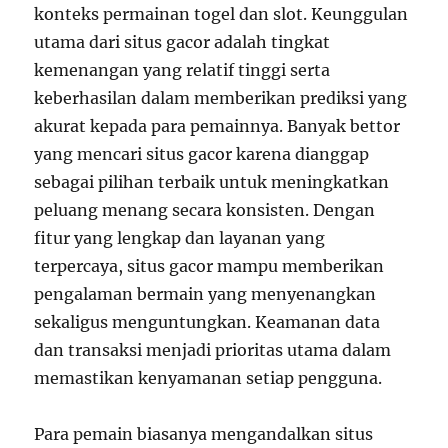
konteks permainan togel dan slot. Keunggulan
utama dari situs gacor adalah tingkat
kemenangan yang relatif tinggi serta
keberhasilan dalam memberikan prediksi yang
akurat kepada para pemainnya. Banyak bettor
yang mencari situs gacor karena dianggap
sebagai pilihan terbaik untuk meningkatkan
peluang menang secara konsisten. Dengan
fitur yang lengkap dan layanan yang
terpercaya, situs gacor mampu memberikan
pengalaman bermain yang menyenangkan
sekaligus menguntungkan. Keamanan data
dan transaksi menjadi prioritas utama dalam
memastikan kenyamanan setiap pengguna.
Para pemain biasanya mengandalkan situs