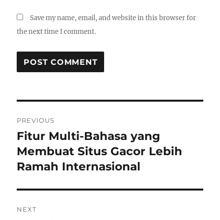
Save my name, email, and website in this browser for
the next time I comment.
Post
PREVIOUS
navigation
Fitur Multi-Bahasa yang
Previous
post:
Membuat Situs Gacor Lebih
Ramah Internasional
NEXT