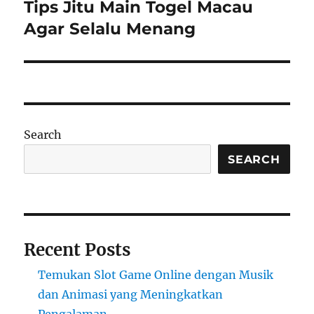
Tips Jitu Main Togel Macau
Next
post:
Agar Selalu Menang
Search
SEARCH
Recent Posts
Temukan Slot Game Online dengan Musik
dan Animasi yang Meningkatkan