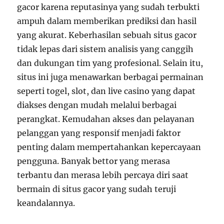
gacor karena reputasinya yang sudah terbukti
ampuh dalam memberikan prediksi dan hasil
yang akurat. Keberhasilan sebuah situs gacor
tidak lepas dari sistem analisis yang canggih
dan dukungan tim yang profesional. Selain itu,
situs ini juga menawarkan berbagai permainan
seperti togel, slot, dan live casino yang dapat
diakses dengan mudah melalui berbagai
perangkat. Kemudahan akses dan pelayanan
pelanggan yang responsif menjadi faktor
penting dalam mempertahankan kepercayaan
pengguna. Banyak bettor yang merasa
terbantu dan merasa lebih percaya diri saat
bermain di situs gacor yang sudah teruji
keandalannya.