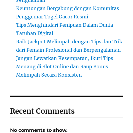
Pengalaman
Keuntungan Bergabung dengan Komunitas
Penggemar Togel Gacor Resmi
Tips Menghindari Penipuan Dalam Dunia
Taruhan Digital
Raih Jackpot Melimpah dengan Tips dan Trik
dari Pemain Profesional dan Berpengalaman
Jangan Lewatkan Kesempatan, Ikuti Tips
Menang di Slot Online dan Raup Bonus
Melimpah Secara Konsisten
Recent Comments
No comments to show.