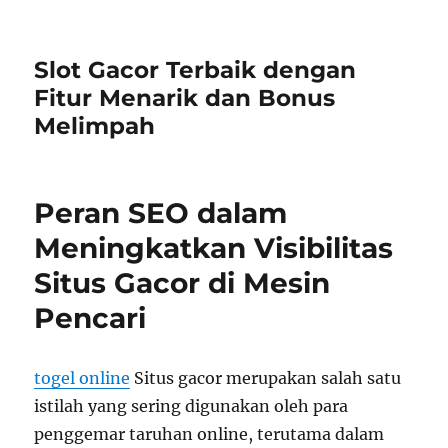
Slot Gacor Terbaik dengan
Fitur Menarik dan Bonus
Melimpah
Peran SEO dalam
Meningkatkan Visibilitas
Situs Gacor di Mesin
Pencari
togel online
Situs gacor merupakan salah satu
istilah yang sering digunakan oleh para
penggemar taruhan online, terutama dalam