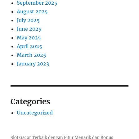
September 2025
August 2025
July 2025
June 2025
May 2025
April 2025
March 2025
January 2023
Categories
Uncategorized
Slot Gacor Terbaik dengan Fitur Menarik dan Bonus