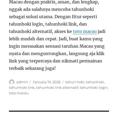
Macau dengan praktis, aman, dan lengkap,
nggak ada salahnya mencoba tahunhoki
sebagai solusi utama. Dengan fitur seperti
tahunhoki login, tahunhoki link, dan
tahunhoki alternatif, akses ke
toto macau
jadi
lebih mudah dan cepat. Jadi, buat kamu yang
ingin merasakan sensasi taruhan Macau yang
nyata dan menguntungkan, langsung aja klik
link yang terpercaya dan nikmati permainan
terbaik sekarang juga!
Author
Posted
Tags
admin
January 19, 2026
tahun hoki
,
tahunhoki
,
on
tahunhoki link
,
tahunhoki link alternatif
,
tahunhoki login
,
toto macau