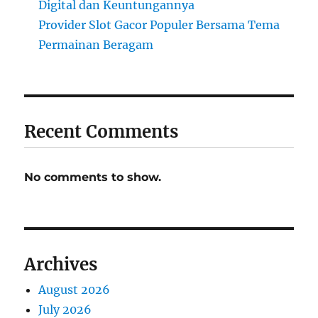
Digital dan Keuntungannya
Provider Slot Gacor Populer Bersama Tema
Permainan Beragam
Recent Comments
No comments to show.
Archives
August 2026
July 2026