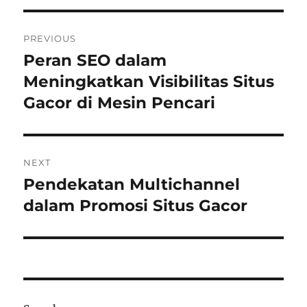
Post
PREVIOUS
navigation
Peran SEO dalam
Previous
post:
Meningkatkan Visibilitas Situs
Gacor di Mesin Pencari
NEXT
Pendekatan Multichannel
Next
post:
dalam Promosi Situs Gacor