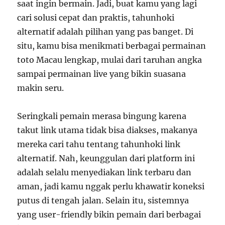
saat ingin bermain. Jadi, buat kamu yang lagi
cari solusi cepat dan praktis, tahunhoki
alternatif adalah pilihan yang pas banget. Di
situ, kamu bisa menikmati berbagai permainan
toto Macau lengkap, mulai dari taruhan angka
sampai permainan live yang bikin suasana
makin seru.
Seringkali pemain merasa bingung karena
takut link utama tidak bisa diakses, makanya
mereka cari tahu tentang tahunhoki link
alternatif. Nah, keunggulan dari platform ini
adalah selalu menyediakan link terbaru dan
aman, jadi kamu nggak perlu khawatir koneksi
putus di tengah jalan. Selain itu, sistemnya
yang user-friendly bikin pemain dari berbagai