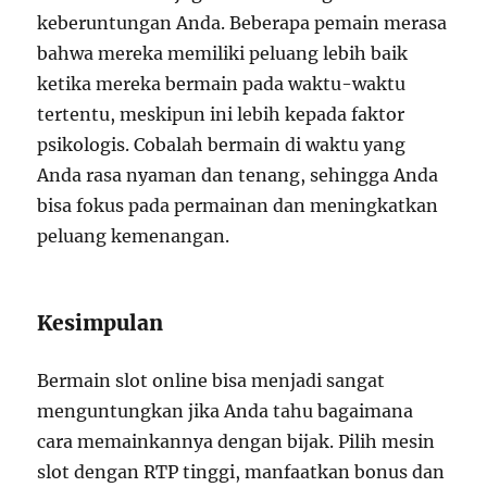
keberuntungan Anda. Beberapa pemain merasa
bahwa mereka memiliki peluang lebih baik
ketika mereka bermain pada waktu-waktu
tertentu, meskipun ini lebih kepada faktor
psikologis. Cobalah bermain di waktu yang
Anda rasa nyaman dan tenang, sehingga Anda
bisa fokus pada permainan dan meningkatkan
peluang kemenangan.
Kesimpulan
Bermain slot online bisa menjadi sangat
menguntungkan jika Anda tahu bagaimana
cara memainkannya dengan bijak. Pilih mesin
slot dengan RTP tinggi, manfaatkan bonus dan