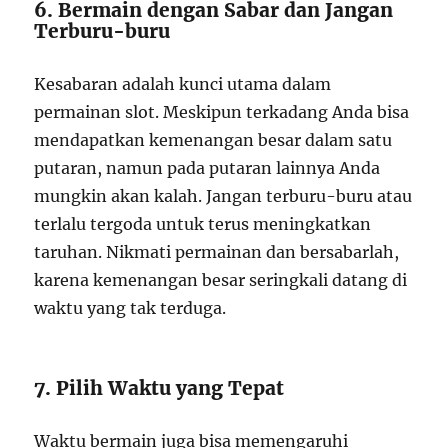
6. Bermain dengan Sabar dan Jangan
Terburu-buru
Kesabaran adalah kunci utama dalam
permainan slot. Meskipun terkadang Anda bisa
mendapatkan kemenangan besar dalam satu
putaran, namun pada putaran lainnya Anda
mungkin akan kalah. Jangan terburu-buru atau
terlalu tergoda untuk terus meningkatkan
taruhan. Nikmati permainan dan bersabarlah,
karena kemenangan besar seringkali datang di
waktu yang tak terduga.
7. Pilih Waktu yang Tepat
Waktu bermain juga bisa memengaruhi