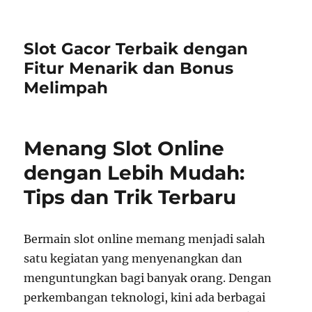
Slot Gacor Terbaik dengan
Fitur Menarik dan Bonus
Melimpah
Menang Slot Online
dengan Lebih Mudah:
Tips dan Trik Terbaru
Bermain slot online memang menjadi salah
satu kegiatan yang menyenangkan dan
menguntungkan bagi banyak orang. Dengan
perkembangan teknologi, kini ada berbagai