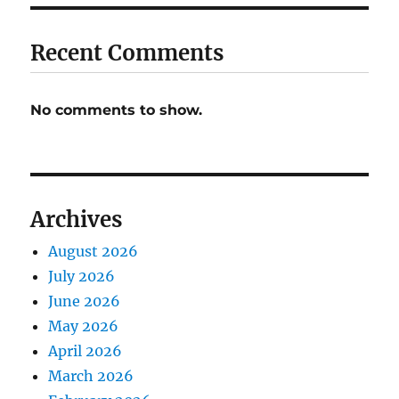
Recent Comments
No comments to show.
Archives
August 2026
July 2026
June 2026
May 2026
April 2026
March 2026