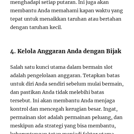
menghadapi setiap putaran. Ini juga akan
membantu Anda memahami kapan waktu yang
tepat untuk menaikkan taruhan atau bertahan
dengan taruhan kecil.
4. Kelola Anggaran Anda dengan Bijak
Salah satu kunci utama dalam bermain slot
adalah pengelolaan anggaran. Tetapkan batas
untuk diri Anda sendiri sebelum mulai bermain,
dan pastikan Anda tidak melebihi batas
tersebut. Ini akan membantu Anda menjaga
kontrol dan mencegah kerugian besar. Ingat,
permainan slot adalah permainan peluang, dan
meskipun ada strategi yang bisa membantu,