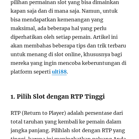
pilihan permainan slot yang bisa dimainkan
kapan saja dan di mana saja. Namun, untuk
bisa mendapatkan kemenangan yang
maksimal, ada beberapa hal yang perlu
diperhatikan oleh setiap pemain. Artikel ini
akan membahas beberapa tips dan trik terbaru
untuk menang di slot online, khususnya bagi
mereka yang ingin mencoba keberuntungan di
platform seperti
ulti88
.
1. Pilih Slot dengan RTP Tinggi
RTP (Return to Player) adalah persentase dari
total taruhan yang kembali ke pemain dalam
jangka panjang. Pilihlah slot dengan RTP yang