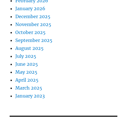
February 2026
January 2026
December 2025
November 2025
October 2025
September 2025
August 2025
July 2025
June 2025
May 2025
April 2025
March 2025
January 2023