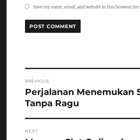
Save my name, email, and website in this browser for
Post
PREVIOUS
navigation
Perjalanan Menemukan S
Previous
post:
Tanpa Ragu
NEXT