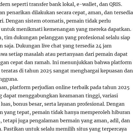
rn seperti transfer bank lokal, e-wallet, dan QRIS.
an penarikan dilakukan secara cepat, aman, dan tersedia
ri. Dengan sistem otomatis, pemain tidak perlu
untuk menikmati kemenangan yang mereka dapatkan.
n, tim dukungan pelanggan yang profesional selalu siap
saja. Dukungan live chat yang tersedia 24 jam
a setiap masalah atau pertanyaan dari pemain dapat
ngan cepat dan ramah. Ini menunjukkan bahwa platform
e teratas di tahun 2025 sangat menghargai kepuasan dan
ngguna.
han, platform perjudian online terbaik pada tahun 2025
ng dapat menggabungkan keamanan tinggi, variasi
luas, bonus besar, serta layanan profesional. Dengan
m yang tepat, pemain tidak hanya memperoleh hiburan
s, tetapi juga pengalaman bermain yang aman, adil, dan
Pastikan untuk selalu memilih situs yang terpercaya