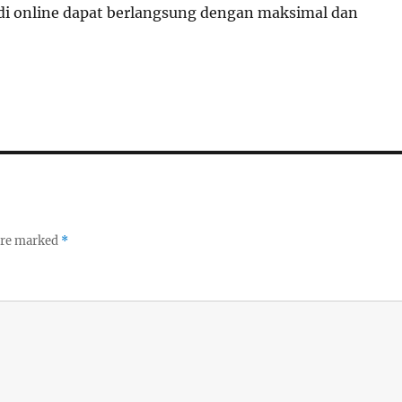
judi online dapat berlangsung dengan maksimal dan
 are marked
*