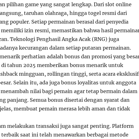
 pilihan game yang sangat lengkap. Dari slot online
langsung, taruhan olahraga, hingga togel resmi dari
ang populer. Setiap permainan berasal dari penyedia
memiliki izin resmi, memastikan bahwa hasil permaina
aran. Teknologi Penghasil Angka Acak (RNG) juga
adanya kecurangan dalam setiap putaran permainan.
 menarik perhatian adalah bonus dan promosi yang besar
k di tahun 2025 memberikan bonus menarik untuk
shback mingguan, rollingan tinggi, serta acara eksklusif
sar. Selain itu, ada juga bonus loyalitas untuk anggota
g menambah nilai bagi pemain agar tetap bermain dalam
ng panjang. Semua bonus disertai dengan syarat dan
jelas, membuat pemain merasa lebih aman dan tidak
 melakukan transaksi juga sangat penting. Platform
e terbaik saat ini telah menawarkan berbagai metode