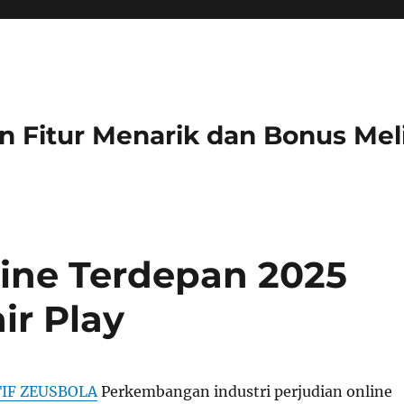
an Fitur Menarik dan Bonus Me
line Terdepan 2025
ir Play
IF ZEUSBOLA
Perkembangan industri perjudian online