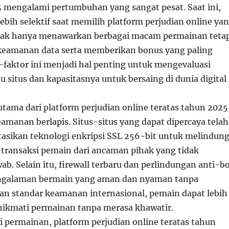
 mengalami pertumbuhan yang sangat pesat. Saat ini,
bih selektif saat memilih platform perjudian online ya
idak hanya menawarkan berbagai macam permainan teta
keamanan data serta memberikan bonus yang paling
-faktor ini menjadi hal penting untuk mengevaluasi
 situs dan kapasitasnya untuk bersaing di dunia digital
.
 utama dari platform perjudian online teratas tahun 2025
amanan berlapis. Situs-situs yang dapat dipercaya telah
ikan teknologi enkripsi SSL 256-bit untuk melindung
n transaksi pemain dari ancaman pihak yang tidak
b. Selain itu, firewall terbaru dan perlindungan anti-b
galaman bermain yang aman dan nyaman tanpa
n standar keamanan internasional, pemain dapat lebih
ikmati permainan tanpa merasa khawatir.
i permainan, platform perjudian online teratas tahun