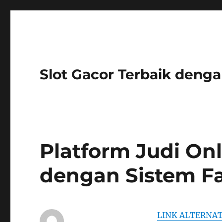
Slot Gacor Terbaik deng
Platform Judi On
dengan Sistem Fa
LINK ALTERNAT