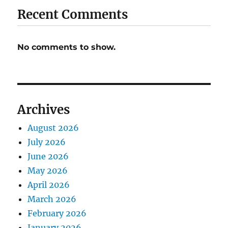
Recent Comments
No comments to show.
Archives
August 2026
July 2026
June 2026
May 2026
April 2026
March 2026
February 2026
January 2026