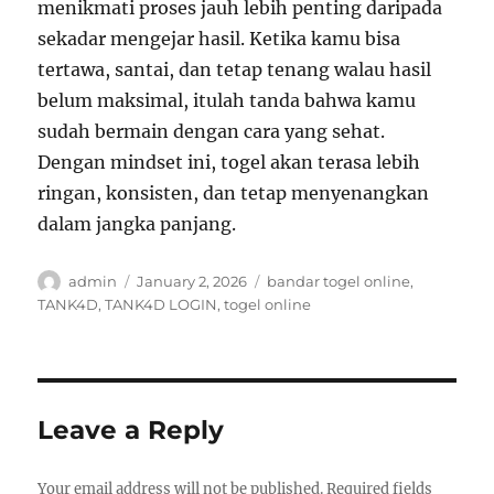
menikmati proses jauh lebih penting daripada
sekadar mengejar hasil. Ketika kamu bisa
tertawa, santai, dan tetap tenang walau hasil
belum maksimal, itulah tanda bahwa kamu
sudah bermain dengan cara yang sehat.
Dengan mindset ini, togel akan terasa lebih
ringan, konsisten, dan tetap menyenangkan
dalam jangka panjang.
Author
Posted
Tags
admin
January 2, 2026
bandar togel online
,
on
TANK4D
,
TANK4D LOGIN
,
togel online
Leave a Reply
Your email address will not be published.
Required fields