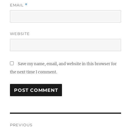
EMAIL
*
WEBSITE
Save my name, email, and website in this browser for
the next time I comment.
Post
PREVIOUS