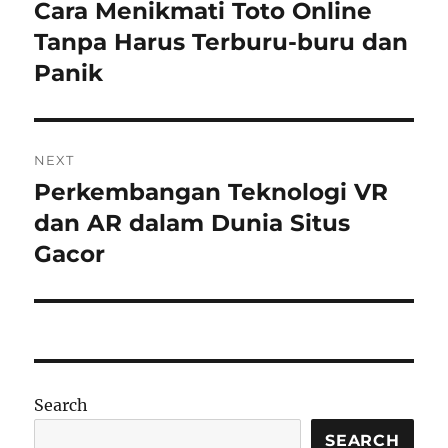
navigation
Cara Menikmati Toto Online
Previous
post:
Tanpa Harus Terburu-buru dan
Panik
NEXT
Perkembangan Teknologi VR
Next
post:
dan AR dalam Dunia Situs
Gacor
Search
SEARCH