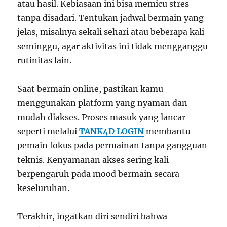
atau hasil. Kebiasaan ini bisa memicu stres
tanpa disadari. Tentukan jadwal bermain yang
jelas, misalnya sekali sehari atau beberapa kali
seminggu, agar aktivitas ini tidak mengganggu
rutinitas lain.
Saat bermain online, pastikan kamu
menggunakan platform yang nyaman dan
mudah diakses. Proses masuk yang lancar
seperti melalui
TANK4D LOGIN
membantu
pemain fokus pada permainan tanpa gangguan
teknis. Kenyamanan akses sering kali
berpengaruh pada mood bermain secara
keseluruhan.
Terakhir, ingatkan diri sendiri bahwa