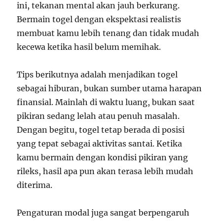
ini, tekanan mental akan jauh berkurang.
Bermain togel dengan ekspektasi realistis
membuat kamu lebih tenang dan tidak mudah
kecewa ketika hasil belum memihak.
Tips berikutnya adalah menjadikan togel
sebagai hiburan, bukan sumber utama harapan
finansial. Mainlah di waktu luang, bukan saat
pikiran sedang lelah atau penuh masalah.
Dengan begitu, togel tetap berada di posisi
yang tepat sebagai aktivitas santai. Ketika
kamu bermain dengan kondisi pikiran yang
rileks, hasil apa pun akan terasa lebih mudah
diterima.
Pengaturan modal juga sangat berpengaruh