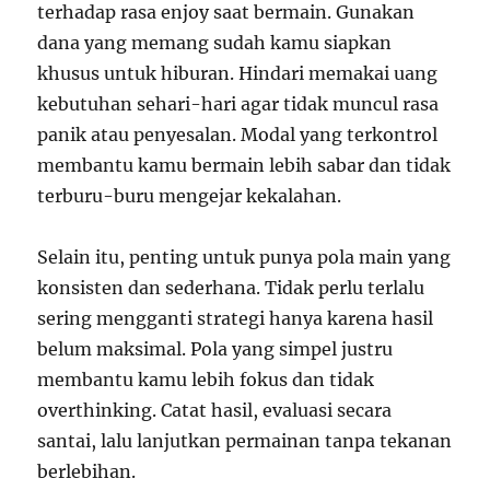
terhadap rasa enjoy saat bermain. Gunakan
dana yang memang sudah kamu siapkan
khusus untuk hiburan. Hindari memakai uang
kebutuhan sehari-hari agar tidak muncul rasa
panik atau penyesalan. Modal yang terkontrol
membantu kamu bermain lebih sabar dan tidak
terburu-buru mengejar kekalahan.
Selain itu, penting untuk punya pola main yang
konsisten dan sederhana. Tidak perlu terlalu
sering mengganti strategi hanya karena hasil
belum maksimal. Pola yang simpel justru
membantu kamu lebih fokus dan tidak
overthinking. Catat hasil, evaluasi secara
santai, lalu lanjutkan permainan tanpa tekanan
berlebihan.