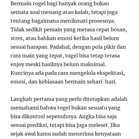
Bermain togel bagi banyak orang bukan
semata soal menang atau kalah, tetapi juga
tentang bagaimana menikmati prosesnya.
Tidak sedikit pemain yang merasa cepat bosan,
stres, atau bahkan emosi ketika hasil belum
sesuai harapan. Padahal, dengan pola pikir dan
cara main yang tepat, togel bisa tetap terasa
enjoy meski hasilnya belum maksimal.
Kuncinya ada pada cara mengelola ekspektasi,
emosi, dan kebiasaan bermain sehari-hari.
Langkah pertama yang perlu diterapkan adalah
memahami bahwa togel bukan sesuatu yang
bisa dikontrol sepenuhnya. Angka bisa saja
sesuai prediksi, tetapi bisa juga meleset. Jika
sejak awal kamu sudah menerima kenyataan