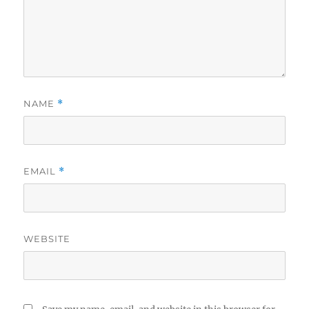
NAME
*
EMAIL
*
WEBSITE