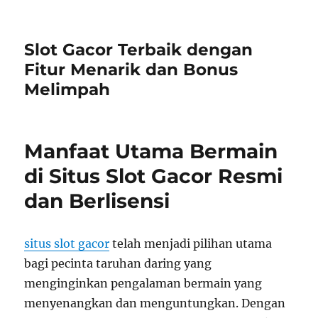
Slot Gacor Terbaik dengan
Fitur Menarik dan Bonus
Melimpah
Manfaat Utama Bermain
di Situs Slot Gacor Resmi
dan Berlisensi
situs slot gacor
telah menjadi pilihan utama
bagi pecinta taruhan daring yang
menginginkan pengalaman bermain yang
menyenangkan dan menguntungkan. Dengan