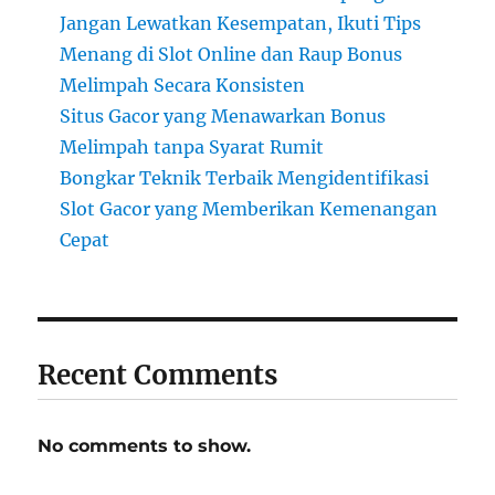
Jangan Lewatkan Kesempatan, Ikuti Tips
Menang di Slot Online dan Raup Bonus
Melimpah Secara Konsisten
Situs Gacor yang Menawarkan Bonus
Melimpah tanpa Syarat Rumit
Bongkar Teknik Terbaik Mengidentifikasi
Slot Gacor yang Memberikan Kemenangan
Cepat
Recent Comments
No comments to show.