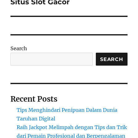
Situs Slot Gacor
Search
SEARCH
Recent Posts
Tips Menghindari Penipuan Dalam Dunia
Taruhan Digital
Raih Jackpot Melimpah dengan Tips dan Trik
dari Pemain Profesional dan Berpengalaman