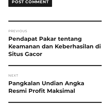
Post
PREVIOUS
navigation
Pendapat Pakar tentang
Previous
post:
Keamanan dan Keberhasilan di
Situs Gacor
NEXT
Pangkalan Undian Angka
Next
post:
Resmi Profit Maksimal