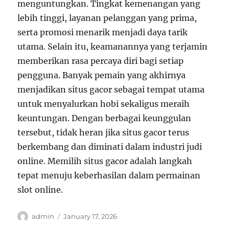
menguntungkan. Tingkat kemenangan yang
lebih tinggi, layanan pelanggan yang prima,
serta promosi menarik menjadi daya tarik
utama. Selain itu, keamanannya yang terjamin
memberikan rasa percaya diri bagi setiap
pengguna. Banyak pemain yang akhirnya
menjadikan situs gacor sebagai tempat utama
untuk menyalurkan hobi sekaligus meraih
keuntungan. Dengan berbagai keunggulan
tersebut, tidak heran jika situs gacor terus
berkembang dan diminati dalam industri judi
online. Memilih situs gacor adalah langkah
tepat menuju keberhasilan dalam permainan
slot online.
Author
Posted
admin
January 17, 2026
on