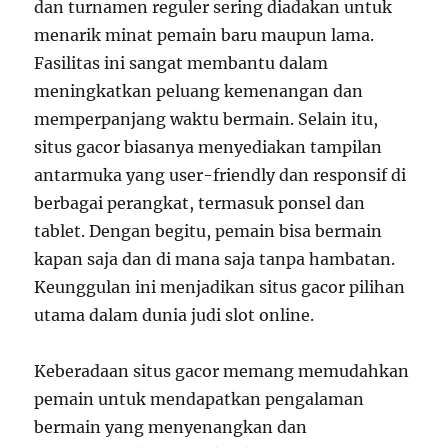
dan turnamen reguler sering diadakan untuk
menarik minat pemain baru maupun lama.
Fasilitas ini sangat membantu dalam
meningkatkan peluang kemenangan dan
memperpanjang waktu bermain. Selain itu,
situs gacor biasanya menyediakan tampilan
antarmuka yang user-friendly dan responsif di
berbagai perangkat, termasuk ponsel dan
tablet. Dengan begitu, pemain bisa bermain
kapan saja dan di mana saja tanpa hambatan.
Keunggulan ini menjadikan situs gacor pilihan
utama dalam dunia judi slot online.
Keberadaan situs gacor memang memudahkan
pemain untuk mendapatkan pengalaman
bermain yang menyenangkan dan