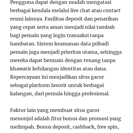
Pengguna dapat dengan mudah mengatasi
berbagai kendala melalui live chat atau contact
resmi lainnya. Fasilitas deposit dan penarikan
yang cepat serta aman menjadi nilai tambah
bagi pemain yang ingin transaksi tanpa
hambatan. Sistem keamanan data pribadi
pemain juga menjadi prioritas utama, sehingga
mereka dapat bermain dengan tenang tanpa
khawatir kehilangan identitas atau dana.
Kepercayaan ini menjadikan situs gacor
sebagai platform favorit untuk berbagai
kalangan, dari pemula hingga profesional.
Faktor lain yang membuat situs gacor
menonjol adalah fitur bonus dan promosi yang
melimpah. Bonus deposit, cashback, free spin,