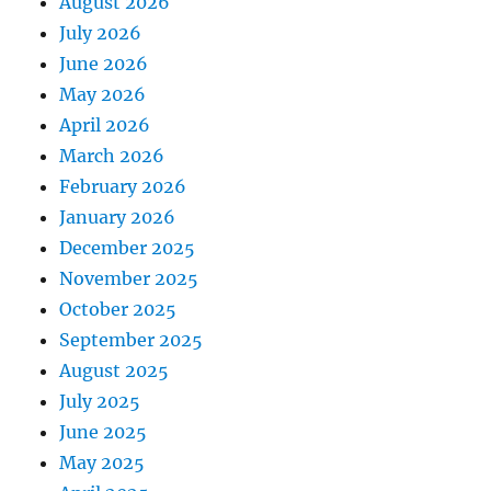
August 2026
July 2026
June 2026
May 2026
April 2026
March 2026
February 2026
January 2026
December 2025
November 2025
October 2025
September 2025
August 2025
July 2025
June 2025
May 2025