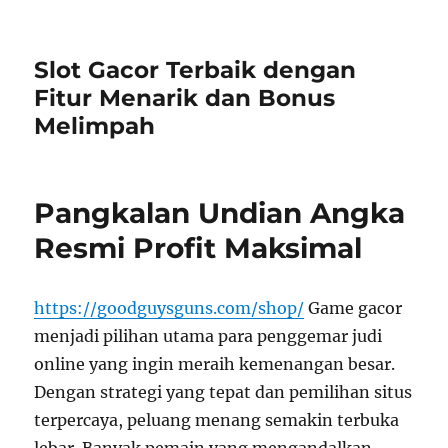
Slot Gacor Terbaik dengan
Fitur Menarik dan Bonus
Melimpah
Pangkalan Undian Angka
Resmi Profit Maksimal
https://goodguysguns.com/shop/
Game gacor
menjadi pilihan utama para penggemar judi
online yang ingin meraih kemenangan besar.
Dengan strategi yang tepat dan pemilihan situs
terpercaya, peluang menang semakin terbuka