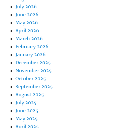
July 2026
June 2026
May 2026
April 2026
March 2026
February 2026
January 2026
December 2025
November 2025
October 2025
September 2025
August 2025
July 2025
June 2025
May 2025
April 2025