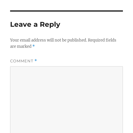
Leave a Reply
Your email address will not be published.
Required fields
are marked
*
COMMENT
*