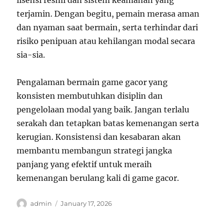
lisensi resmi dan sistem keamanan yang
terjamin. Dengan begitu, pemain merasa aman
dan nyaman saat bermain, serta terhindar dari
risiko penipuan atau kehilangan modal secara
sia-sia.
Pengalaman bermain game gacor yang
konsisten membutuhkan disiplin dan
pengelolaan modal yang baik. Jangan terlalu
serakah dan tetapkan batas kemenangan serta
kerugian. Konsistensi dan kesabaran akan
membantu membangun strategi jangka
panjang yang efektif untuk meraih
kemenangan berulang kali di game gacor.
Author
Posted
admin
January 17, 2026
on