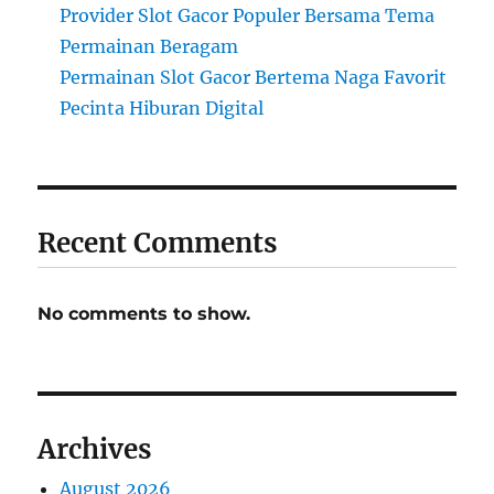
Provider Slot Gacor Populer Bersama Tema
Permainan Beragam
Permainan Slot Gacor Bertema Naga Favorit
Pecinta Hiburan Digital
Recent Comments
No comments to show.
Archives
August 2026