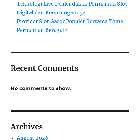
Teknologi Live Dealer dalam Permainan Slot
Digital dan Keuntungannya
Provider Slot Gacor Populer Bersama Tema
Permainan Beragam
Recent Comments
No comments to show.
Archives
August 2026