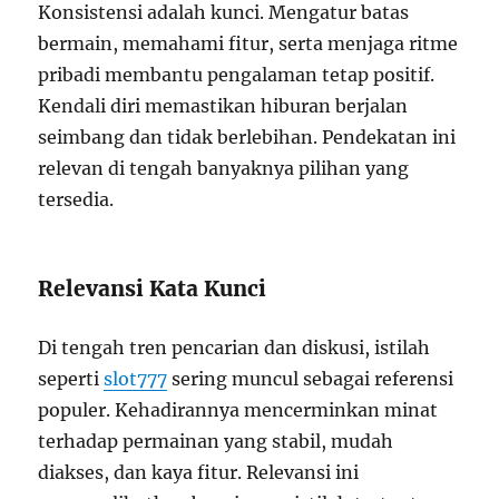
Konsistensi adalah kunci. Mengatur batas
bermain, memahami fitur, serta menjaga ritme
pribadi membantu pengalaman tetap positif.
Kendali diri memastikan hiburan berjalan
seimbang dan tidak berlebihan. Pendekatan ini
relevan di tengah banyaknya pilihan yang
tersedia.
Relevansi Kata Kunci
Di tengah tren pencarian dan diskusi, istilah
seperti
slot777
sering muncul sebagai referensi
populer. Kehadirannya mencerminkan minat
terhadap permainan yang stabil, mudah
diakses, dan kaya fitur. Relevansi ini