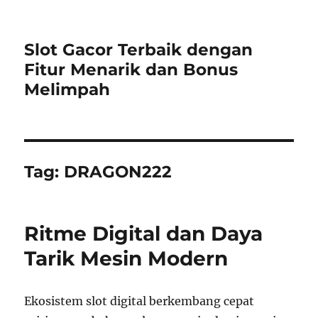
Slot Gacor Terbaik dengan
Fitur Menarik dan Bonus
Melimpah
Tag:
DRAGON222
Ritme Digital dan Daya
Tarik Mesin Modern
Ekosistem slot digital berkembang cepat