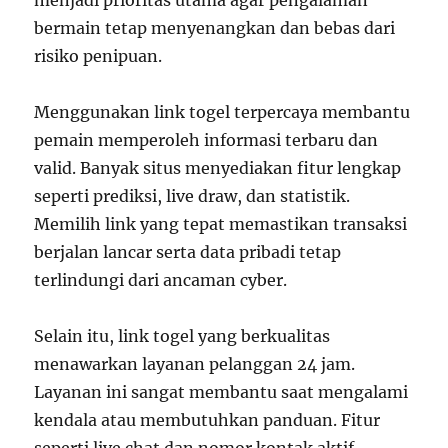
menjadi prioritas utama agar pengalaman
bermain tetap menyenangkan dan bebas dari
risiko penipuan.
Menggunakan link togel terpercaya membantu
pemain memperoleh informasi terbaru dan
valid. Banyak situs menyediakan fitur lengkap
seperti prediksi, live draw, dan statistik.
Memilih link yang tepat memastikan transaksi
berjalan lancar serta data pribadi tetap
terlindungi dari ancaman cyber.
Selain itu, link togel yang berkualitas
menawarkan layanan pelanggan 24 jam.
Layanan ini sangat membantu saat mengalami
kendala atau membutuhkan panduan. Fitur