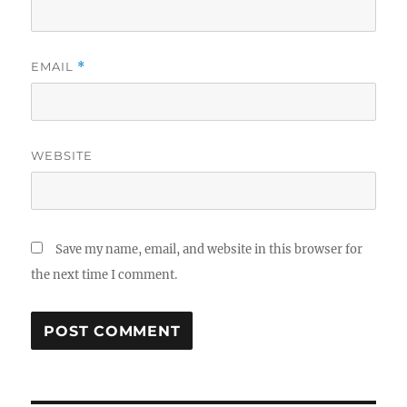
EMAIL
*
WEBSITE
Save my name, email, and website in this browser for
the next time I comment.