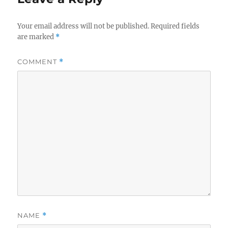
Your email address will not be published.
Required fields
are marked
*
COMMENT
*
NAME
*