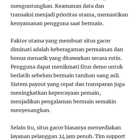
menguntungkan. Keamanan data dan
transaksi menjadi prioritas utama, memastikan
kenyamanan pengguna saat bermain.
Faktor utama yang membuat situs gacor
diminati adalah keberagaman permainan dan
bonus menarik yang ditawarkan secara rutin.
Pengguna dapat menikmati fitur demo untuk
berlatih sebelum bermain taruhan uang asli.
Sistem payout yang cepat dan transparan juga
meningkatkan kepercayaan pemain,
menjadikan pengalaman bermain semakin
menyenangkan.
Selain itu, situs gacor biasanya menyediakan
layanan pelanggan 24 jam penuh. Tim support