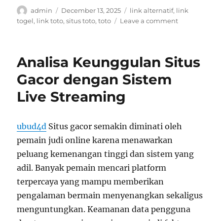
Author
Posted
Tags
admin
December 13, 2025
link alternatif
,
link
on
on
togel
,
link toto
,
situs toto
,
toto
Leave a comment
Tantangan
yang
Dihadapi
Analisa Keunggulan Situs
Situs
Gacor
Gacor dengan Sistem
dalam
Live Streaming
Menjaga
Keamanan
Data
Pemain
ubud4d
Situs gacor semakin diminati oleh
pemain judi online karena menawarkan
peluang kemenangan tinggi dan sistem yang
adil. Banyak pemain mencari platform
terpercaya yang mampu memberikan
pengalaman bermain menyenangkan sekaligus
menguntungkan. Keamanan data pengguna