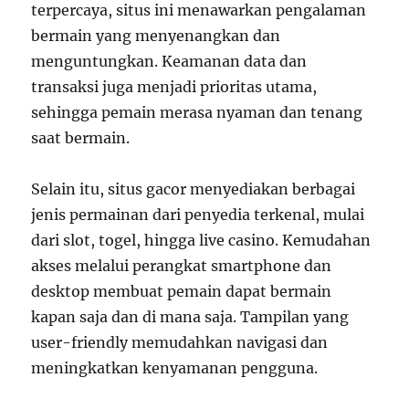
terpercaya, situs ini menawarkan pengalaman
bermain yang menyenangkan dan
menguntungkan. Keamanan data dan
transaksi juga menjadi prioritas utama,
sehingga pemain merasa nyaman dan tenang
saat bermain.
Selain itu, situs gacor menyediakan berbagai
jenis permainan dari penyedia terkenal, mulai
dari slot, togel, hingga live casino. Kemudahan
akses melalui perangkat smartphone dan
desktop membuat pemain dapat bermain
kapan saja dan di mana saja. Tampilan yang
user-friendly memudahkan navigasi dan
meningkatkan kenyamanan pengguna.