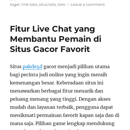
on
on
togel
,
link toto
,
situs toto
,
toto
Leave a comment
Mengulas
Keamanan
dan
Fitur Live Chat yang
Privasi
di
Membantu Pemain di
Situs
Situs Gacor Favorit
Gacor
Terpercaya
Situs
pakde4d
gacor menjadi pilihan utama
bagi pecinta judi online yang ingin meraih
kemenangan besar. Keberadaan situs ini
menawarkan berbagai fitur menarik dan
peluang menang yang tinggi. Dengan akses
mudah dan layanan terbaik, pengguna dapat
menikmati permainan favorit kapan saja dan di
mana saja. Pilihan game lengkap mendukung