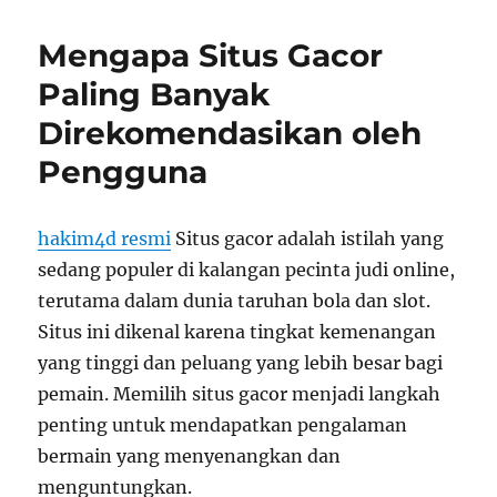
Live
Chat
Mengapa Situs Gacor
yang
Membantu
Paling Banyak
Pemain
Direkomendasikan oleh
di
Situs
Pengguna
Gacor
Favorit
hakim4d resmi
Situs gacor adalah istilah yang
sedang populer di kalangan pecinta judi online,
terutama dalam dunia taruhan bola dan slot.
Situs ini dikenal karena tingkat kemenangan
yang tinggi dan peluang yang lebih besar bagi
pemain. Memilih situs gacor menjadi langkah
penting untuk mendapatkan pengalaman
bermain yang menyenangkan dan
menguntungkan.