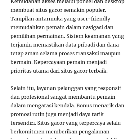
Kemudahan akses melalui ponsel dan desktop
membuat situs gacor semakin populer.
Tampilan antarmuka yang user-friendly
memudahkan pemain dalam navigasi dan
pemilihan permainan. Sistem keamanan yang
terjamin memastikan data pribadi dan dana
tetap aman selama proses transaksi maupun
bermain. Kepercayaan pemain menjadi
prioritas utama dari situs gacor terbaik.
Selain itu, layanan pelanggan yang responsif
dan profesional sangat membantu pemain
dalam mengatasi kendala. Bonus menarik dan
promosi rutin juga menjadi daya tarik
tersendiri. Situs gacor yang terpercaya selalu
berkomitmen memberikan pengalaman