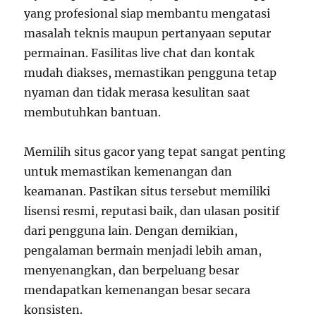
yang profesional siap membantu mengatasi
masalah teknis maupun pertanyaan seputar
permainan. Fasilitas live chat dan kontak
mudah diakses, memastikan pengguna tetap
nyaman dan tidak merasa kesulitan saat
membutuhkan bantuan.
Memilih situs gacor yang tepat sangat penting
untuk memastikan kemenangan dan
keamanan. Pastikan situs tersebut memiliki
lisensi resmi, reputasi baik, dan ulasan positif
dari pengguna lain. Dengan demikian,
pengalaman bermain menjadi lebih aman,
menyenangkan, dan berpeluang besar
mendapatkan kemenangan besar secara
konsisten.