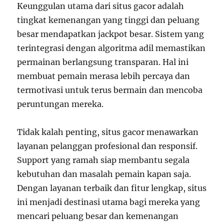
Keunggulan utama dari situs gacor adalah
tingkat kemenangan yang tinggi dan peluang
besar mendapatkan jackpot besar. Sistem yang
terintegrasi dengan algoritma adil memastikan
permainan berlangsung transparan. Hal ini
membuat pemain merasa lebih percaya dan
termotivasi untuk terus bermain dan mencoba
peruntungan mereka.
Tidak kalah penting, situs gacor menawarkan
layanan pelanggan profesional dan responsif.
Support yang ramah siap membantu segala
kebutuhan dan masalah pemain kapan saja.
Dengan layanan terbaik dan fitur lengkap, situs
ini menjadi destinasi utama bagi mereka yang
mencari peluang besar dan kemenangan