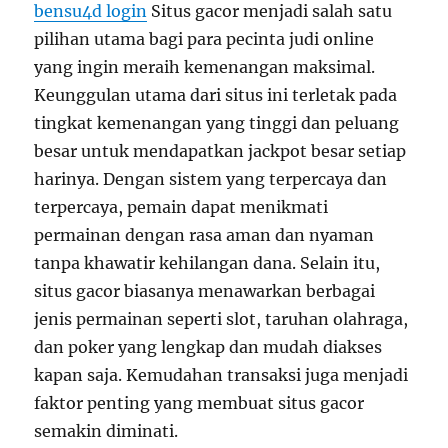
bensu4d login
Situs gacor menjadi salah satu
pilihan utama bagi para pecinta judi online
yang ingin meraih kemenangan maksimal.
Keunggulan utama dari situs ini terletak pada
tingkat kemenangan yang tinggi dan peluang
besar untuk mendapatkan jackpot besar setiap
harinya. Dengan sistem yang terpercaya dan
terpercaya, pemain dapat menikmati
permainan dengan rasa aman dan nyaman
tanpa khawatir kehilangan dana. Selain itu,
situs gacor biasanya menawarkan berbagai
jenis permainan seperti slot, taruhan olahraga,
dan poker yang lengkap dan mudah diakses
kapan saja. Kemudahan transaksi juga menjadi
faktor penting yang membuat situs gacor
semakin diminati.