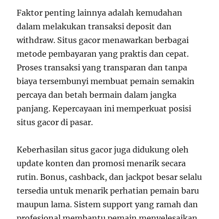
Faktor penting lainnya adalah kemudahan
dalam melakukan transaksi deposit dan
withdraw. Situs gacor menawarkan berbagai
metode pembayaran yang praktis dan cepat.
Proses transaksi yang transparan dan tanpa
biaya tersembunyi membuat pemain semakin
percaya dan betah bermain dalam jangka
panjang. Kepercayaan ini memperkuat posisi
situs gacor di pasar.
Keberhasilan situs gacor juga didukung oleh
update konten dan promosi menarik secara
rutin. Bonus, cashback, dan jackpot besar selalu
tersedia untuk menarik perhatian pemain baru
maupun lama. Sistem support yang ramah dan
profesional membantu pemain menyelesaikan