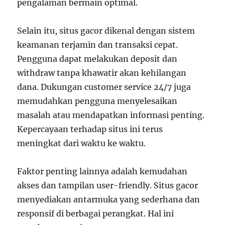
pengalaman bermain optimal.
Selain itu, situs gacor dikenal dengan sistem
keamanan terjamin dan transaksi cepat.
Pengguna dapat melakukan deposit dan
withdraw tanpa khawatir akan kehilangan
dana. Dukungan customer service 24/7 juga
memudahkan pengguna menyelesaikan
masalah atau mendapatkan informasi penting.
Kepercayaan terhadap situs ini terus
meningkat dari waktu ke waktu.
Faktor penting lainnya adalah kemudahan
akses dan tampilan user-friendly. Situs gacor
menyediakan antarmuka yang sederhana dan
responsif di berbagai perangkat. Hal ini