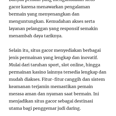
gacor karena menawarkan pengalaman
bermain yang menyenangkan dan
menguntungkan. Kemudahan akses serta
layanan pelanggan yang responsif semakin
menambah daya tariknya.
Selain itu, situs gacor menyediakan berbagai
jenis permainan yang lengkap dan inovatif.
Mulai dari taruhan sport, slot online, hingga
permainan kasino lainnya tersedia lengkap dan
mudah diakses. Fitur-fitur canggih dan sistem
keamanan terjamin memastikan pemain
merasa aman dan nyaman saat bermain. Ini
menjadikan situs gacor sebagai destinasi
utama bagi penggemar judi daring.