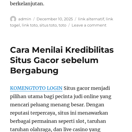
berkelanjutan.
Author
Posted
Tags
admin
December 10, 2025
link alternatif
,
link
on
on
togel
,
link toto
,
situs toto
,
toto
Leave a comment
Bagaimana
Situs
Gacor
Cara Menilai Kredibilitas
Menyesuaik
Diri
Situs Gacor sebelum
dengan
Bergabung
Perkembang
Teknologi
KOMENGTOTO LOGIN
Situs gacor menjadi
pilihan utama bagi pecinta judi online yang
mencari peluang menang besar. Dengan
reputasi terpercaya, situs ini menawarkan
berbagai permainan seperti slot, taruhan
taruhan olahraga, dan live casino yang