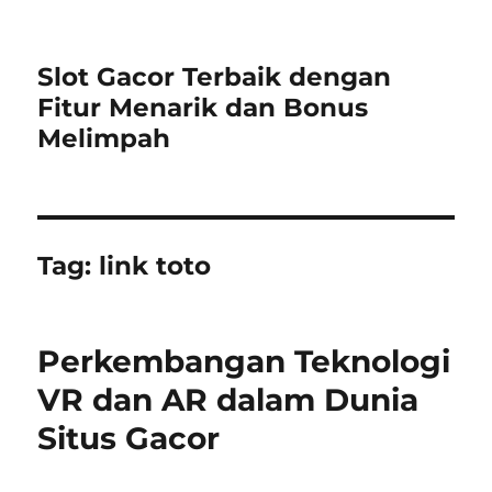
Slot Gacor Terbaik dengan
Fitur Menarik dan Bonus
Melimpah
Tag:
link toto
Perkembangan Teknologi
VR dan AR dalam Dunia
Situs Gacor