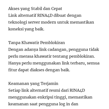
Akses yang Stabil dan Cepat
Link alternatif RINA4D dibuat dengan
teknologi server modern untuk memastikan
koneksi yang baik.
Tanpa Khawatir Pemblokiran
Dengan adanya link cadangan, pengguna tidak
perlu merasa khawatir tentang pemblokiran.
Hanya perlu menggunakan link terbaru, semua
fitur dapat diakses dengan baik.
Keamanan yang Terjamin
Setiap link alternatif resmi dari RINA4D
menggunakan enkripsi tinggi, memastikan
keamanan saat pengguna log in dan