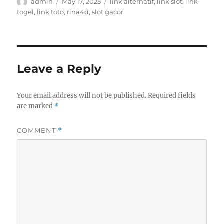
Author
Posted
Tags
admin
May 17, 2025
link alternatif
,
link slot
,
link
on
togel
,
link toto
,
rina4d
,
slot gacor
Leave a Reply
Your email address will not be published.
Required fields
are marked
*
COMMENT
*