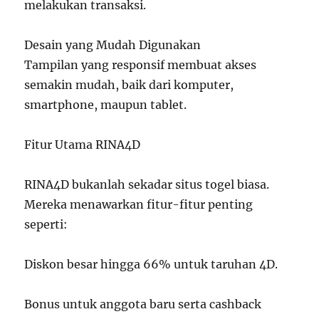
melakukan transaksi.
Desain yang Mudah Digunakan
Tampilan yang responsif membuat akses
semakin mudah, baik dari komputer,
smartphone, maupun tablet.
Fitur Utama RINA4D
RINA4D bukanlah sekadar situs togel biasa.
Mereka menawarkan fitur-fitur penting
seperti:
Diskon besar hingga 66% untuk taruhan 4D.
Bonus untuk anggota baru serta cashback