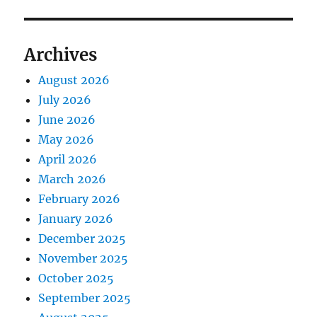
Archives
August 2026
July 2026
June 2026
May 2026
April 2026
March 2026
February 2026
January 2026
December 2025
November 2025
October 2025
September 2025