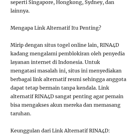
seperti Singapore, Hongkong, Sydney, dan
lainnya.
Mengapa Link Alternatif Itu Penting?
Mirip dengan situs togel online lain, RINA4D
kadang mengalami pemblokiran oleh penyedia
layanan internet di Indonesia. Untuk
mengatasi masalah ini, situs ini menyediakan
berbagai link alternatif resmi sehingga anggota
dapat tetap bermain tanpa kendala. Link
alternatif RINA4D sangat penting agar pemain
bisa mengakses akun mereka dan memasang
taruhan.
Keunggulan dari Link Alternatif RINA4D: