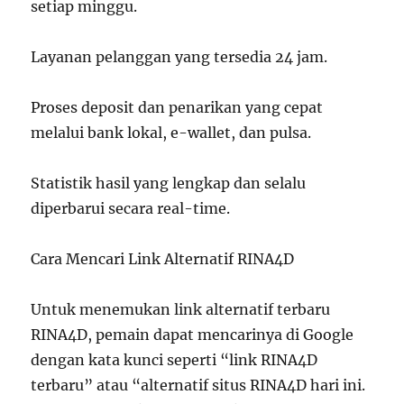
setiap minggu.
Layanan pelanggan yang tersedia 24 jam.
Proses deposit dan penarikan yang cepat
melalui bank lokal, e-wallet, dan pulsa.
Statistik hasil yang lengkap dan selalu
diperbarui secara real-time.
Cara Mencari Link Alternatif RINA4D
Untuk menemukan link alternatif terbaru
RINA4D, pemain dapat mencarinya di Google
dengan kata kunci seperti “link RINA4D
terbaru” atau “alternatif situs RINA4D hari ini.