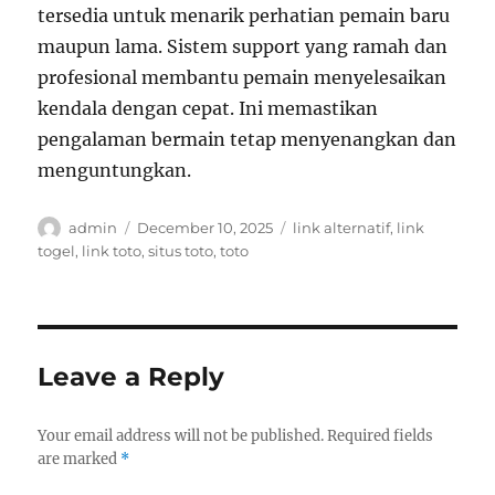
tersedia untuk menarik perhatian pemain baru
maupun lama. Sistem support yang ramah dan
profesional membantu pemain menyelesaikan
kendala dengan cepat. Ini memastikan
pengalaman bermain tetap menyenangkan dan
menguntungkan.
Author
Posted
Tags
admin
December 10, 2025
link alternatif
,
link
on
togel
,
link toto
,
situs toto
,
toto
Leave a Reply
Your email address will not be published.
Required fields
are marked
*