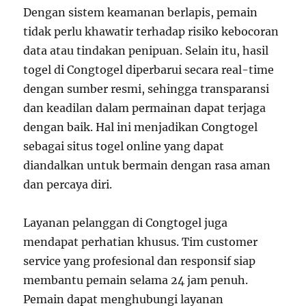
Dengan sistem keamanan berlapis, pemain
tidak perlu khawatir terhadap risiko kebocoran
data atau tindakan penipuan. Selain itu, hasil
togel di Congtogel diperbarui secara real-time
dengan sumber resmi, sehingga transparansi
dan keadilan dalam permainan dapat terjaga
dengan baik. Hal ini menjadikan Congtogel
sebagai situs togel online yang dapat
diandalkan untuk bermain dengan rasa aman
dan percaya diri.
Layanan pelanggan di Congtogel juga
mendapat perhatian khusus. Tim customer
service yang profesional dan responsif siap
membantu pemain selama 24 jam penuh.
Pemain dapat menghubungi layanan