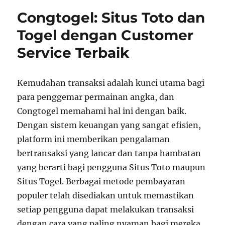
Togel
Congtogel: Situs Toto dan
Online
Terpercaya
Togel dengan Customer
dengan
Service Terbaik
Fitur
Lengkap
dan
Keamanan
Kemudahan transaksi adalah kunci utama bagi
Terjamin
para penggemar permainan angka, dan
Congtogel memahami hal ini dengan baik.
Dengan sistem keuangan yang sangat efisien,
platform ini memberikan pengalaman
bertransaksi yang lancar dan tanpa hambatan
yang berarti bagi pengguna Situs Toto maupun
Situs Togel. Berbagai metode pembayaran
populer telah disediakan untuk memastikan
setiap pengguna dapat melakukan transaksi
dengan cara yang paling nyaman bagi mereka.