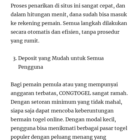
Proses penarikan di situs ini sangat cepat, dan
dalam hitungan menit, dana sudah bisa masuk
ke rekening pemain. Semua langkah dilakukan
secara otomatis dan efisien, tanpa prosedur
yang rumit.
Deposit yang Mudah untuk Semua
Pengguna
Bagi pemain pemula atau yang mempunyai
anggaran terbatas, CONGTOGEL sangat ramah.
Dengan setoran minimum yang tidak mahal,
siapa saja dapat mencoba keberuntungan
bermain togel online. Dengan modal kecil,
pengguna bisa menikmati berbagai pasar togel
populer dengan peluang menang yang