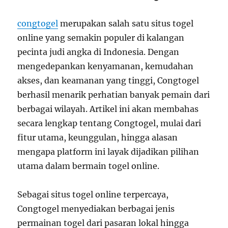
congtogel
merupakan salah satu situs togel
online yang semakin populer di kalangan
pecinta judi angka di Indonesia. Dengan
mengedepankan kenyamanan, kemudahan
akses, dan keamanan yang tinggi, Congtogel
berhasil menarik perhatian banyak pemain dari
berbagai wilayah. Artikel ini akan membahas
secara lengkap tentang Congtogel, mulai dari
fitur utama, keunggulan, hingga alasan
mengapa platform ini layak dijadikan pilihan
utama dalam bermain togel online.
Sebagai situs togel online terpercaya,
Congtogel menyediakan berbagai jenis
permainan togel dari pasaran lokal hingga