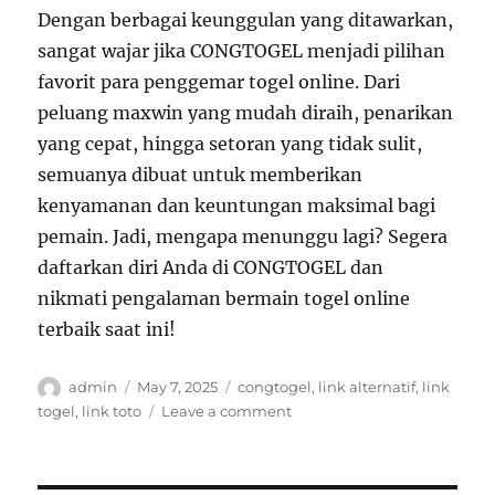
Dengan berbagai keunggulan yang ditawarkan,
sangat wajar jika CONGTOGEL menjadi pilihan
favorit para penggemar togel online. Dari
peluang maxwin yang mudah diraih, penarikan
yang cepat, hingga setoran yang tidak sulit,
semuanya dibuat untuk memberikan
kenyamanan dan keuntungan maksimal bagi
pemain. Jadi, mengapa menunggu lagi? Segera
daftarkan diri Anda di CONGTOGEL dan
nikmati pengalaman bermain togel online
terbaik saat ini!
Author
Posted
Tags
admin
May 7, 2025
congtogel
,
link alternatif
,
link
on
on
togel
,
link toto
Leave a comment
CONGTOGEL,
Solusi
Togel