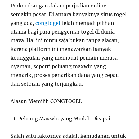
Perkembangan dalam perjudian online
semakin pesat. Di antara banyaknya situs togel
yang ada,
congtogel
telah menjadi pilihan
utama bagi para penggemar togel di dunia
maya. Hal ini tentu saja bukan tanpa alasan,
karena platform ini menawarkan banyak
keunggulan yang membuat pemain merasa
nyaman, seperti peluang maxwin yang
menarik, proses penarikan dana yang cepat,
dan setoran yang terjangkau.
Alasan Memilih CONGTOGEL
Peluang Maxwin yang Mudah Dicapai
Salah satu faktornya adalah kemudahan untuk