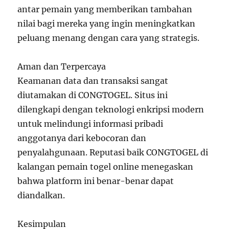
antar pemain yang memberikan tambahan
nilai bagi mereka yang ingin meningkatkan
peluang menang dengan cara yang strategis.
Aman dan Terpercaya
Keamanan data dan transaksi sangat
diutamakan di CONGTOGEL. Situs ini
dilengkapi dengan teknologi enkripsi modern
untuk melindungi informasi pribadi
anggotanya dari kebocoran dan
penyalahgunaan. Reputasi baik CONGTOGEL di
kalangan pemain togel online menegaskan
bahwa platform ini benar-benar dapat
diandalkan.
Kesimpulan