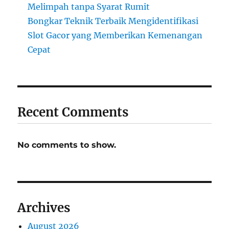
Melimpah tanpa Syarat Rumit
Bongkar Teknik Terbaik Mengidentifikasi
Slot Gacor yang Memberikan Kemenangan
Cepat
Recent Comments
No comments to show.
Archives
August 2026