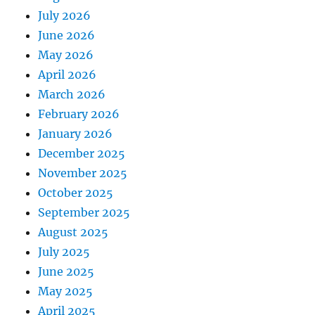
July 2026
June 2026
May 2026
April 2026
March 2026
February 2026
January 2026
December 2025
November 2025
October 2025
September 2025
August 2025
July 2025
June 2025
May 2025
April 2025