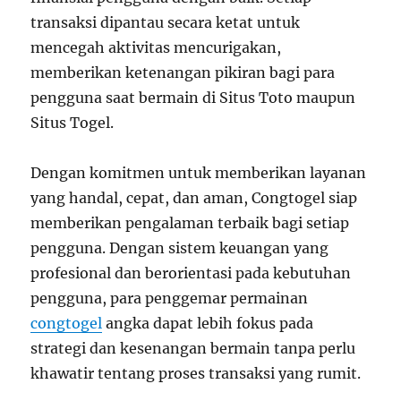
transaksi dipantau secara ketat untuk
mencegah aktivitas mencurigakan,
memberikan ketenangan pikiran bagi para
pengguna saat bermain di Situs Toto maupun
Situs Togel.
Dengan komitmen untuk memberikan layanan
yang handal, cepat, dan aman, Congtogel siap
memberikan pengalaman terbaik bagi setiap
pengguna. Dengan sistem keuangan yang
profesional dan berorientasi pada kebutuhan
pengguna, para penggemar permainan
congtogel
angka dapat lebih fokus pada
strategi dan kesenangan bermain tanpa perlu
khawatir tentang proses transaksi yang rumit.