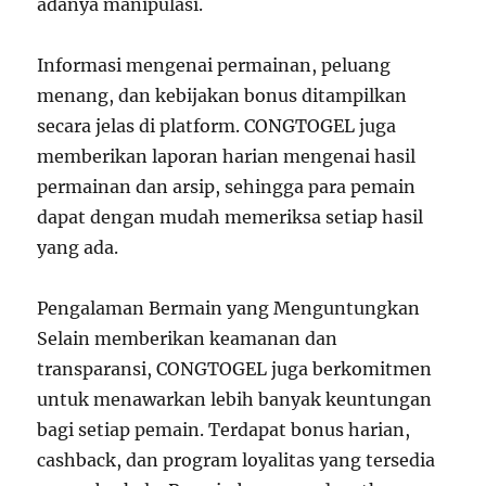
adanya manipulasi.
Informasi mengenai permainan, peluang
menang, dan kebijakan bonus ditampilkan
secara jelas di platform. CONGTOGEL juga
memberikan laporan harian mengenai hasil
permainan dan arsip, sehingga para pemain
dapat dengan mudah memeriksa setiap hasil
yang ada.
Pengalaman Bermain yang Menguntungkan
Selain memberikan keamanan dan
transparansi, CONGTOGEL juga berkomitmen
untuk menawarkan lebih banyak keuntungan
bagi setiap pemain. Terdapat bonus harian,
cashback, dan program loyalitas yang tersedia