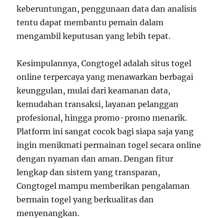
keberuntungan, penggunaan data dan analisis
tentu dapat membantu pemain dalam
mengambil keputusan yang lebih tepat.
Kesimpulannya, Congtogel adalah situs togel
online terpercaya yang menawarkan berbagai
keunggulan, mulai dari keamanan data,
kemudahan transaksi, layanan pelanggan
profesional, hingga promo-promo menarik.
Platform ini sangat cocok bagi siapa saja yang
ingin menikmati permainan togel secara online
dengan nyaman dan aman. Dengan fitur
lengkap dan sistem yang transparan,
Congtogel mampu memberikan pengalaman
bermain togel yang berkualitas dan
menyenangkan.