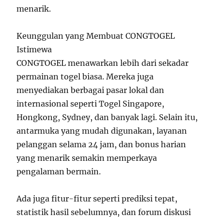
menarik.
Keunggulan yang Membuat CONGTOGEL
Istimewa
CONGTOGEL menawarkan lebih dari sekadar
permainan togel biasa. Mereka juga
menyediakan berbagai pasar lokal dan
internasional seperti Togel Singapore,
Hongkong, Sydney, dan banyak lagi. Selain itu,
antarmuka yang mudah digunakan, layanan
pelanggan selama 24 jam, dan bonus harian
yang menarik semakin memperkaya
pengalaman bermain.
Ada juga fitur-fitur seperti prediksi tepat,
statistik hasil sebelumnya, dan forum diskusi