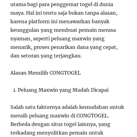
utama bagi para penggemar togel di dunia
maya. Hal ini tentu saja bukan tanpa alasan,
karena platform ini menawarkan banyak
keunggulan yang membuat pemain merasa
nyaman, seperti peluang maxwin yang
menarik, proses penarikan dana yang cepat,
dan setoran yang terjangkau.
Alasan Memilih CONGTOGEL
Peluang Maxwin yang Mudah Dicapai
Salah satu faktornya adalah kemudahan untuk
meraih peluang maxwin di CONGTOGEL.
Berbeda dengan situs togel lainnya, yang
terkadang menyulitkan pemain untuk