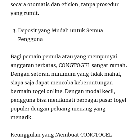
secara otomatis dan efisien, tanpa prosedur
yang rumit.
Deposit yang Mudah untuk Semua
Pengguna
Bagi pemain pemula atau yang mempunyai
anggaran terbatas, CONGTOGEL sangat ramah.
Dengan setoran minimum yang tidak mahal,
siapa saja dapat mencoba keberuntungan
bermain togel online. Dengan modal kecil,
pengguna bisa menikmati berbagai pasar togel
populer dengan peluang menang yang
menarik.
Keunggulan yang Membuat CONGTOGEL