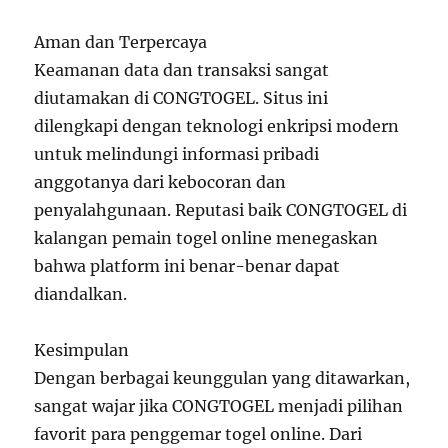
Aman dan Terpercaya
Keamanan data dan transaksi sangat
diutamakan di CONGTOGEL. Situs ini
dilengkapi dengan teknologi enkripsi modern
untuk melindungi informasi pribadi
anggotanya dari kebocoran dan
penyalahgunaan. Reputasi baik CONGTOGEL di
kalangan pemain togel online menegaskan
bahwa platform ini benar-benar dapat
diandalkan.
Kesimpulan
Dengan berbagai keunggulan yang ditawarkan,
sangat wajar jika CONGTOGEL menjadi pilihan
favorit para penggemar togel online. Dari