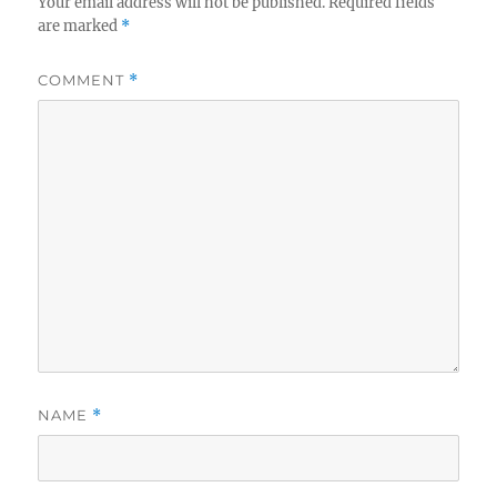
Your email address will not be published.
Required fields
are marked
*
COMMENT
*
NAME
*