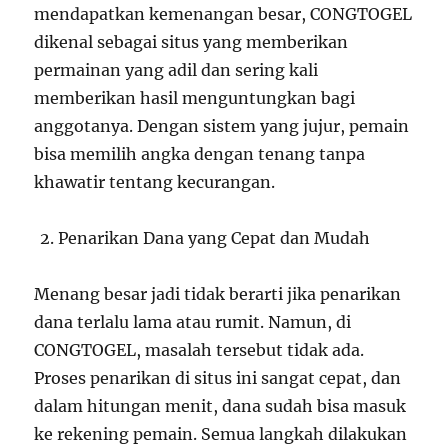
mendapatkan kemenangan besar, CONGTOGEL
dikenal sebagai situs yang memberikan
permainan yang adil dan sering kali
memberikan hasil menguntungkan bagi
anggotanya. Dengan sistem yang jujur, pemain
bisa memilih angka dengan tenang tanpa
khawatir tentang kecurangan.
Penarikan Dana yang Cepat dan Mudah
Menang besar jadi tidak berarti jika penarikan
dana terlalu lama atau rumit. Namun, di
CONGTOGEL, masalah tersebut tidak ada.
Proses penarikan di situs ini sangat cepat, dan
dalam hitungan menit, dana sudah bisa masuk
ke rekening pemain. Semua langkah dilakukan