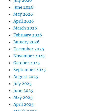
July 2026
June 2026
May 2026
April 2026
March 2026
February 2026
January 2026
December 2025
November 2025
October 2025
September 2025
August 2025
July 2025
June 2025
May 2025
April 2025