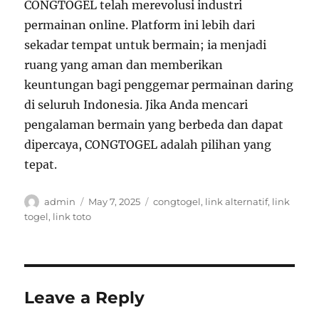
CONGTOGEL telah merevolusi industri
permainan online. Platform ini lebih dari
sekadar tempat untuk bermain; ia menjadi
ruang yang aman dan memberikan
keuntungan bagi penggemar permainan daring
di seluruh Indonesia. Jika Anda mencari
pengalaman bermain yang berbeda dan dapat
dipercaya, CONGTOGEL adalah pilihan yang
tepat.
Author
Posted
Tags
admin
May 7, 2025
congtogel
,
link alternatif
,
link
on
togel
,
link toto
Leave a Reply