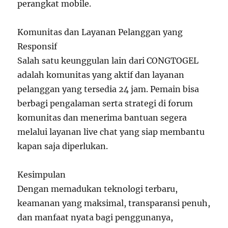
perangkat mobile.
Komunitas dan Layanan Pelanggan yang
Responsif
Salah satu keunggulan lain dari CONGTOGEL
adalah komunitas yang aktif dan layanan
pelanggan yang tersedia 24 jam. Pemain bisa
berbagi pengalaman serta strategi di forum
komunitas dan menerima bantuan segera
melalui layanan live chat yang siap membantu
kapan saja diperlukan.
Kesimpulan
Dengan memadukan teknologi terbaru,
keamanan yang maksimal, transparansi penuh,
dan manfaat nyata bagi penggunanya,