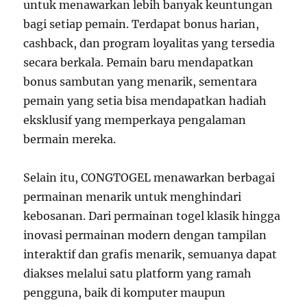
untuk menawarkan lebih banyak keuntungan
bagi setiap pemain. Terdapat bonus harian,
cashback, dan program loyalitas yang tersedia
secara berkala. Pemain baru mendapatkan
bonus sambutan yang menarik, sementara
pemain yang setia bisa mendapatkan hadiah
eksklusif yang memperkaya pengalaman
bermain mereka.
Selain itu, CONGTOGEL menawarkan berbagai
permainan menarik untuk menghindari
kebosanan. Dari permainan togel klasik hingga
inovasi permainan modern dengan tampilan
interaktif dan grafis menarik, semuanya dapat
diakses melalui satu platform yang ramah
pengguna, baik di komputer maupun