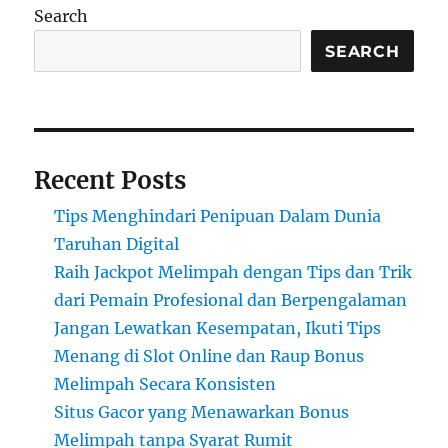
Search
SEARCH
Recent Posts
Tips Menghindari Penipuan Dalam Dunia
Taruhan Digital
Raih Jackpot Melimpah dengan Tips dan Trik
dari Pemain Profesional dan Berpengalaman
Jangan Lewatkan Kesempatan, Ikuti Tips
Menang di Slot Online dan Raup Bonus
Melimpah Secara Konsisten
Situs Gacor yang Menawarkan Bonus
Melimpah tanpa Syarat Rumit