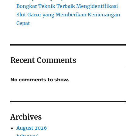
Bongkar Teknik Terbaik Mengidentifikasi
Slot Gacor yang Memberikan Kemenangan
Cepat
Recent Comments
No comments to show.
Archives
August 2026