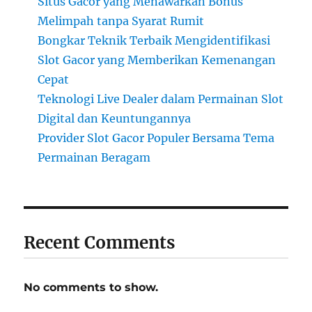
Situs Gacor yang Menawarkan Bonus
Melimpah tanpa Syarat Rumit
Bongkar Teknik Terbaik Mengidentifikasi
Slot Gacor yang Memberikan Kemenangan
Cepat
Teknologi Live Dealer dalam Permainan Slot
Digital dan Keuntungannya
Provider Slot Gacor Populer Bersama Tema
Permainan Beragam
Recent Comments
No comments to show.