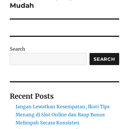
Mudah
Search
SEARCH
Recent Posts
Jangan Lewatkan Kesempatan, Ikuti Tips
Menang di Slot Online dan Raup Bonus
Melimpah Secara Konsisten