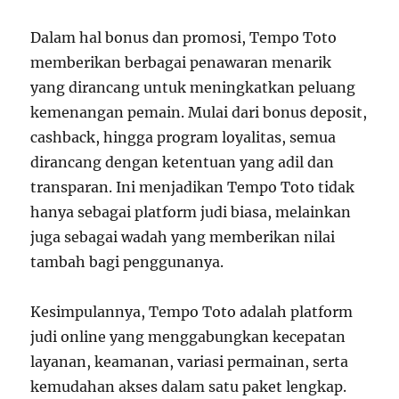
Dalam hal bonus dan promosi, Tempo Toto
memberikan berbagai penawaran menarik
yang dirancang untuk meningkatkan peluang
kemenangan pemain. Mulai dari bonus deposit,
cashback, hingga program loyalitas, semua
dirancang dengan ketentuan yang adil dan
transparan. Ini menjadikan Tempo Toto tidak
hanya sebagai platform judi biasa, melainkan
juga sebagai wadah yang memberikan nilai
tambah bagi penggunanya.
Kesimpulannya, Tempo Toto adalah platform
judi online yang menggabungkan kecepatan
layanan, keamanan, variasi permainan, serta
kemudahan akses dalam satu paket lengkap.