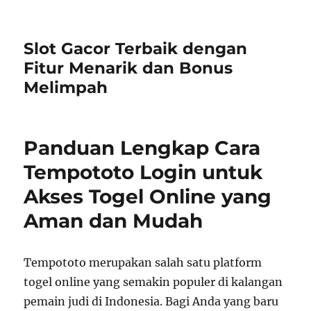
Slot Gacor Terbaik dengan
Fitur Menarik dan Bonus
Melimpah
Panduan Lengkap Cara
Tempototo Login untuk
Akses Togel Online yang
Aman dan Mudah
Tempototo merupakan salah satu platform
togel online yang semakin populer di kalangan
pemain judi di Indonesia. Bagi Anda yang baru