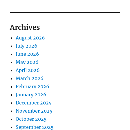
Archives
August 2026
July 2026
June 2026
May 2026
April 2026
March 2026
February 2026
January 2026
December 2025
November 2025
October 2025
September 2025