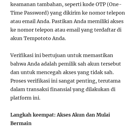
keamanan tambahan, seperti kode OTP (One-
Time Password) yang dikirim ke nomor telepon
atau email Anda. Pastikan Anda memiliki akses
ke nomor telepon atau email yang terdaftar di
akun Tempototo Anda.
Verifikasi ini bertujuan untuk memastikan
bahwa Anda adalah pemilik sah akun tersebut
dan untuk mencegah akses yang tidak sah.
Proses verifikasi ini sangat penting, terutama
dalam transaksi finansial yang dilakukan di
platform ini.
Langkah keempat: Akses Akun dan Mulai
Bermain