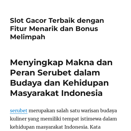
Slot Gacor Terbaik dengan
Fitur Menarik dan Bonus
Melimpah
Menyingkap Makna dan
Peran Serubet dalam
Budaya dan Kehidupan
Masyarakat Indonesia
serubet
merupakan salah satu warisan budaya
kuliner yang memiliki tempat istimewa dalam
kehidupan masyarakat Indonesia. Kata