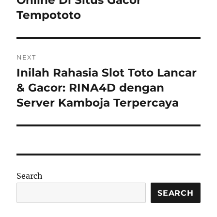
Online Di Situs Gacor
Tempototo
NEXT
Inilah Rahasia Slot Toto Lancar
Next
post:
& Gacor: RINA4D dengan
Server Kamboja Terpercaya
Search
SEARCH