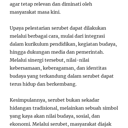
agar tetap relevan dan diminati oleh
masyarakat masa kini.
Upaya pelestarian serubet dapat dilakukan
melalui berbagai cara, mulai dari integrasi
dalam kurikulum pendidikan, kegiatan budaya,
hingga dukungan media dan pemerintah.
Melalui sinergi tersebut, nilai-nilai
kebersamaan, keberagaman, dan identitas
budaya yang terkandung dalam serubet dapat
terus hidup dan berkembang.
Kesimpulannya, serubet bukan sekadar
hidangan tradisional, melainkan sebuah simbol
yang kaya akan nilai budaya, sosial, dan
ekonomi. Melalui serubet, masyarakat diajak