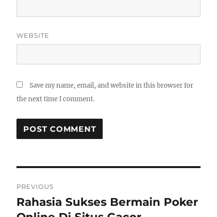
WEBSITE
Save my name, email, and website in this browser for
the next time I comment.
Post
PREVIOUS
navigation
Rahasia Sukses Bermain Poker
Previous
post: