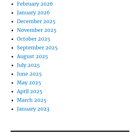
February 2026
January 2026
December 2025
November 2025
October 2025
September 2025
August 2025
July 2025
June 2025
May 2025
April 2025
March 2025
January 2023