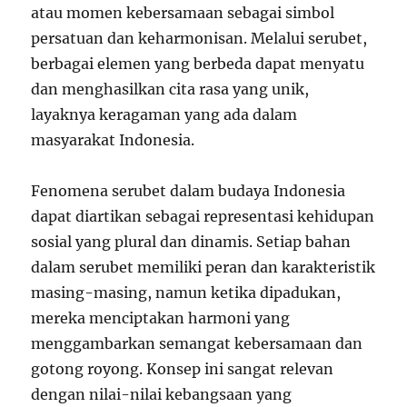
atau momen kebersamaan sebagai simbol
persatuan dan keharmonisan. Melalui serubet,
berbagai elemen yang berbeda dapat menyatu
dan menghasilkan cita rasa yang unik,
layaknya keragaman yang ada dalam
masyarakat Indonesia.
Fenomena serubet dalam budaya Indonesia
dapat diartikan sebagai representasi kehidupan
sosial yang plural dan dinamis. Setiap bahan
dalam serubet memiliki peran dan karakteristik
masing-masing, namun ketika dipadukan,
mereka menciptakan harmoni yang
menggambarkan semangat kebersamaan dan
gotong royong. Konsep ini sangat relevan
dengan nilai-nilai kebangsaan yang