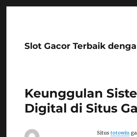
Slot Gacor Terbaik deng
Keunggulan Sist
Digital di Situs 
Situs
totowin
ga