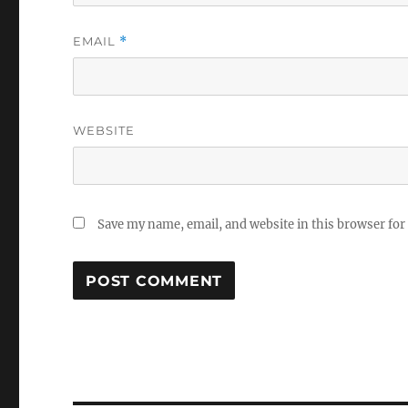
EMAIL
*
WEBSITE
Save my name, email, and website in this browser for