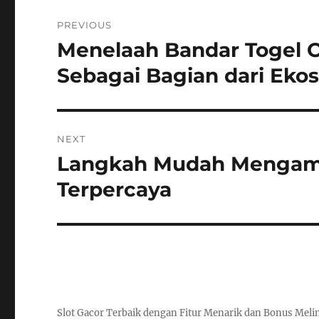
Post
PREVIOUS
navigation
Menelaah Bandar Togel 
Previous
post:
Sebagai Bagian dari Ekos
NEXT
Langkah Mudah Mengama
Next
post:
Terpercaya
Slot Gacor Terbaik dengan Fitur Menarik dan Bonus Mel