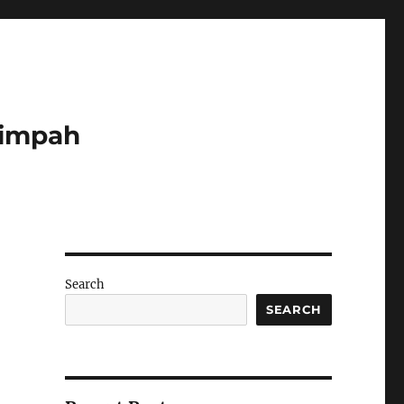
limpah
Search
SEARCH