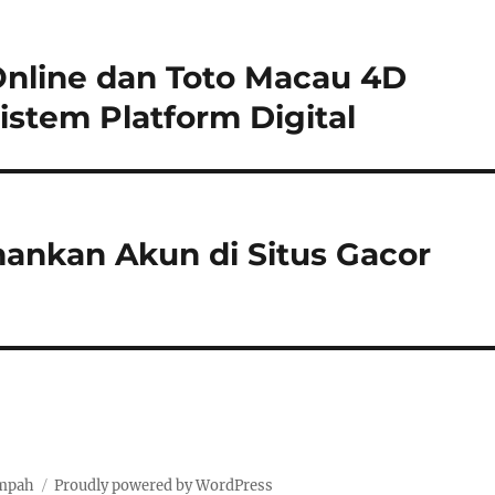
Online dan Toto Macau 4D
istem Platform Digital
nkan Akun di Situs Gacor
impah
Proudly powered by WordPress