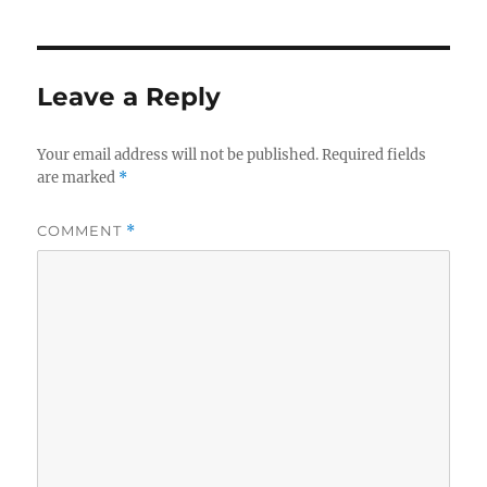
Leave a Reply
Your email address will not be published.
Required fields
are marked
*
COMMENT
*