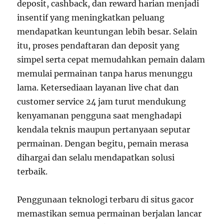
deposit, cashback, dan reward harian menjadi
insentif yang meningkatkan peluang
mendapatkan keuntungan lebih besar. Selain
itu, proses pendaftaran dan deposit yang
simpel serta cepat memudahkan pemain dalam
memulai permainan tanpa harus menunggu
lama. Ketersediaan layanan live chat dan
customer service 24 jam turut mendukung
kenyamanan pengguna saat menghadapi
kendala teknis maupun pertanyaan seputar
permainan. Dengan begitu, pemain merasa
dihargai dan selalu mendapatkan solusi
terbaik.
Penggunaan teknologi terbaru di situs gacor
memastikan semua permainan berjalan lancar