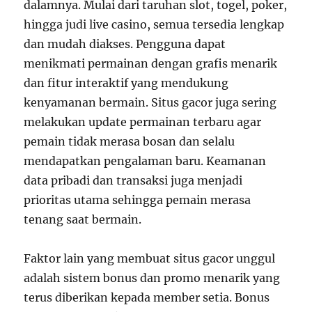
dalamnya. Mulai dari taruhan slot, togel, poker,
hingga judi live casino, semua tersedia lengkap
dan mudah diakses. Pengguna dapat
menikmati permainan dengan grafis menarik
dan fitur interaktif yang mendukung
kenyamanan bermain. Situs gacor juga sering
melakukan update permainan terbaru agar
pemain tidak merasa bosan dan selalu
mendapatkan pengalaman baru. Keamanan
data pribadi dan transaksi juga menjadi
prioritas utama sehingga pemain merasa
tenang saat bermain.
Faktor lain yang membuat situs gacor unggul
adalah sistem bonus dan promo menarik yang
terus diberikan kepada member setia. Bonus