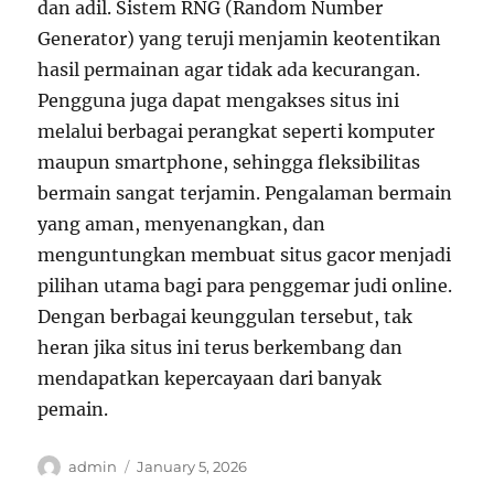
dan adil. Sistem RNG (Random Number
Generator) yang teruji menjamin keotentikan
hasil permainan agar tidak ada kecurangan.
Pengguna juga dapat mengakses situs ini
melalui berbagai perangkat seperti komputer
maupun smartphone, sehingga fleksibilitas
bermain sangat terjamin. Pengalaman bermain
yang aman, menyenangkan, dan
menguntungkan membuat situs gacor menjadi
pilihan utama bagi para penggemar judi online.
Dengan berbagai keunggulan tersebut, tak
heran jika situs ini terus berkembang dan
mendapatkan kepercayaan dari banyak
pemain.
Author
Posted
admin
January 5, 2026
on