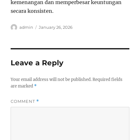
kemenangan dan memperbesar keuntungan
secara konsisten.
Author
Posted
admin
January 26, 2026
on
Leave a Reply
Your email address will not be published.
Required fields
are marked
*
COMMENT
*