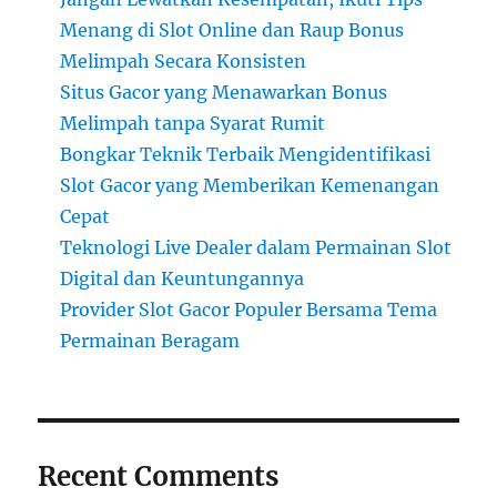
Menang di Slot Online dan Raup Bonus
Melimpah Secara Konsisten
Situs Gacor yang Menawarkan Bonus
Melimpah tanpa Syarat Rumit
Bongkar Teknik Terbaik Mengidentifikasi
Slot Gacor yang Memberikan Kemenangan
Cepat
Teknologi Live Dealer dalam Permainan Slot
Digital dan Keuntungannya
Provider Slot Gacor Populer Bersama Tema
Permainan Beragam
Recent Comments