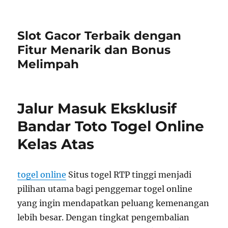
Slot Gacor Terbaik dengan
Fitur Menarik dan Bonus
Melimpah
Jalur Masuk Eksklusif
Bandar Toto Togel Online
Kelas Atas
togel online
Situs togel RTP tinggi menjadi
pilihan utama bagi penggemar togel online
yang ingin mendapatkan peluang kemenangan
lebih besar. Dengan tingkat pengembalian