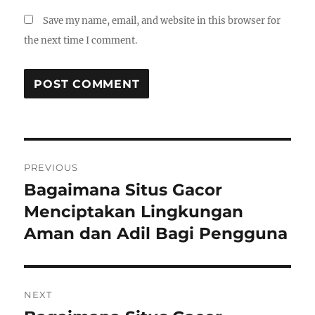
Save my name, email, and website in this browser for
the next time I comment.
Post
PREVIOUS
navigation
Bagaimana Situs Gacor
Previous
post:
Menciptakan Lingkungan
Aman dan Adil Bagi Pengguna
NEXT