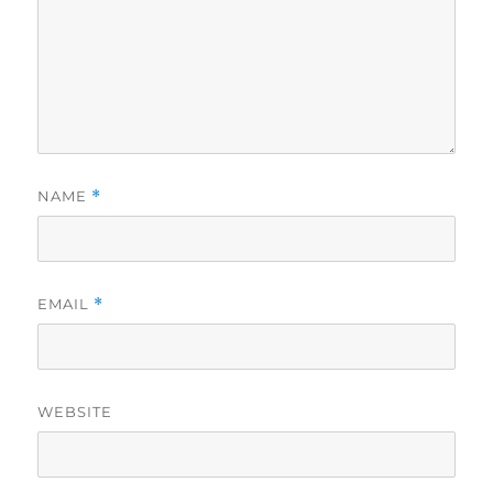
NAME
*
EMAIL
*
WEBSITE