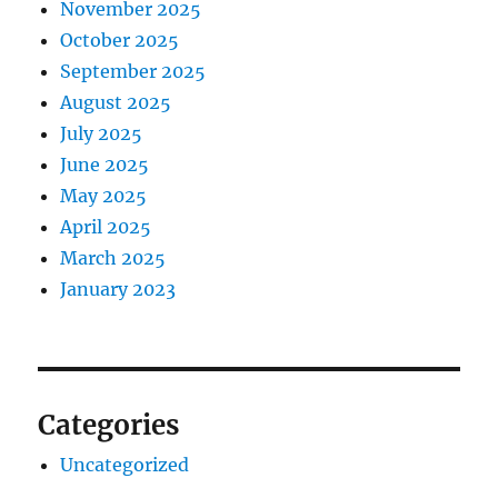
November 2025
October 2025
September 2025
August 2025
July 2025
June 2025
May 2025
April 2025
March 2025
January 2023
Categories
Uncategorized