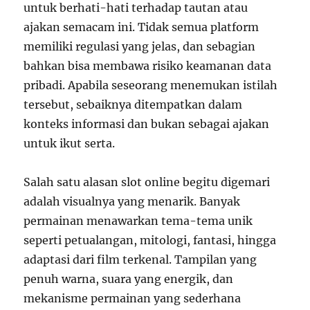
untuk berhati-hati terhadap tautan atau
ajakan semacam ini. Tidak semua platform
memiliki regulasi yang jelas, dan sebagian
bahkan bisa membawa risiko keamanan data
pribadi. Apabila seseorang menemukan istilah
tersebut, sebaiknya ditempatkan dalam
konteks informasi dan bukan sebagai ajakan
untuk ikut serta.
Salah satu alasan slot online begitu digemari
adalah visualnya yang menarik. Banyak
permainan menawarkan tema-tema unik
seperti petualangan, mitologi, fantasi, hingga
adaptasi dari film terkenal. Tampilan yang
penuh warna, suara yang energik, dan
mekanisme permainan yang sederhana