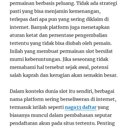
permainan berbasis peluang. Tidak ada strategi
pasti yang bisa menjamin kemenangan,
terlepas dari apa pun yang sering diklaim di
internet. Banyak platform juga menetapkan
aturan ketat dan persentase pengembalian
tertentu yang tidak bisa diubah oleh pemain.
Inilah yang membuat permainan slot bersifat
murni keberuntungan. Jika seseorang tidak
memahami hal tersebut sejak awal, potensi
salah kaprah dan kerugian akan semakin besar.
Dalam konteks dunia slot itu sendiri, berbagai
nama platform sering berseliweran di internet,
termasuk istilah seperti
naga33 daftar
yang
biasanya muncul dalam pembahasan seputar
pendaftaran akun pada situs tertentu. Penting