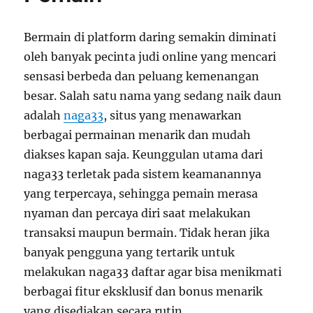
Prediksi
Angka
4D
Bermain di platform daring semakin diminati
Paling
oleh banyak pecinta judi online yang mencari
Populer
sensasi berbeda dan peluang kemenangan
besar. Salah satu nama yang sedang naik daun
adalah
naga33
, situs yang menawarkan
berbagai permainan menarik dan mudah
diakses kapan saja. Keunggulan utama dari
naga33 terletak pada sistem keamanannya
yang terpercaya, sehingga pemain merasa
nyaman dan percaya diri saat melakukan
transaksi maupun bermain. Tidak heran jika
banyak pengguna yang tertarik untuk
melakukan naga33 daftar agar bisa menikmati
berbagai fitur eksklusif dan bonus menarik
yang disediakan secara rutin.