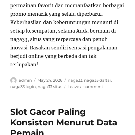
permainan favorit dan memanfaatkan berbagai
promo menarik yang selalu diperbarui.
Keberhasilan dan keberuntungan menanti di
setiap kesempatan, selama Anda bermain di
naga33, situs yang terpercaya dan penuh
inovasi. Rasakan sendiri sensasi pengalaman
berjudi online yang berbeda dan tak
terlupakan!
Author
Posted
Tags
admin
May 24, 2026
naga33
,
naga33 daftar
,
on
on
naga33 login
,
naga33 situs
Leave a comment
Maksimalkan
Hasil
Bermain
Slot Gacor Paling
Togel
Online
Konsisten Menurut Data
dengan
Pemain
Teknik