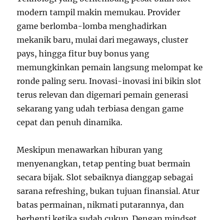
modern tampil makin memukau. Provider
game berlomba-lomba menghadirkan
mekanik baru, mulai dari megaways, cluster
pays, hingga fitur buy bonus yang
memungkinkan pemain langsung melompat ke
ronde paling seru. Inovasi-inovasi ini bikin slot
terus relevan dan digemari pemain generasi
sekarang yang udah terbiasa dengan game
cepat dan penuh dinamika.
Meskipun menawarkan hiburan yang
menyenangkan, tetap penting buat bermain
secara bijak. Slot sebaiknya dianggap sebagai
sarana refreshing, bukan tujuan finansial. Atur
batas permainan, nikmati putarannya, dan
berhenti ketika sudah cukup. Dengan mindset