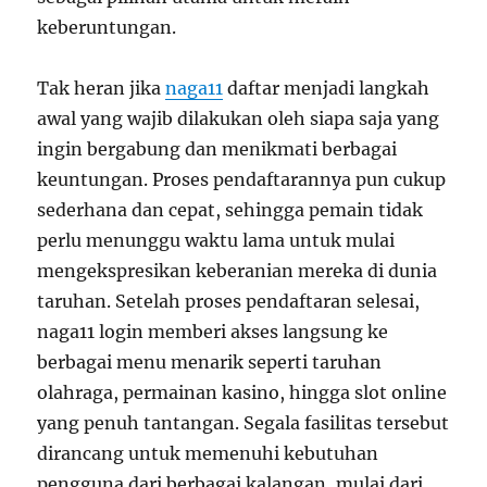
keberuntungan.
Tak heran jika
naga11
daftar menjadi langkah
awal yang wajib dilakukan oleh siapa saja yang
ingin bergabung dan menikmati berbagai
keuntungan. Proses pendaftarannya pun cukup
sederhana dan cepat, sehingga pemain tidak
perlu menunggu waktu lama untuk mulai
mengekspresikan keberanian mereka di dunia
taruhan. Setelah proses pendaftaran selesai,
naga11 login memberi akses langsung ke
berbagai menu menarik seperti taruhan
olahraga, permainan kasino, hingga slot online
yang penuh tantangan. Segala fasilitas tersebut
dirancang untuk memenuhi kebutuhan
pengguna dari berbagai kalangan, mulai dari