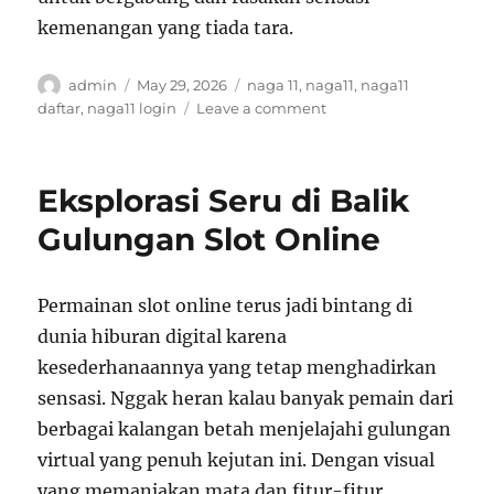
kemenangan yang tiada tara.
Author
Posted
Tags
admin
May 29, 2026
naga 11
,
naga11
,
naga11
on
on
daftar
,
naga11 login
Leave a comment
Kuak
Strategi
Bermain
Eksplorasi Seru di Balik
Slot
Gacor
Gulungan Slot Online
yang
Membantu
Pemain
Permainan slot online terus jadi bintang di
Mendapat
dunia hiburan digital karena
Kemenangan
Konsisten
kesederhanaannya yang tetap menghadirkan
sensasi. Nggak heran kalau banyak pemain dari
berbagai kalangan betah menjelajahi gulungan
virtual yang penuh kejutan ini. Dengan visual
yang memanjakan mata dan fitur-fitur