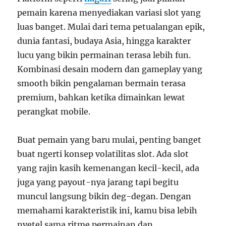
pemain karena menyediakan variasi slot yang
luas banget. Mulai dari tema petualangan epik,
dunia fantasi, budaya Asia, hingga karakter
lucu yang bikin permainan terasa lebih fun.
Kombinasi desain modern dan gameplay yang
smooth bikin pengalaman bermain terasa
premium, bahkan ketika dimainkan lewat
perangkat mobile.
Buat pemain yang baru mulai, penting banget
buat ngerti konsep volatilitas slot. Ada slot
yang rajin kasih kemenangan kecil-kecil, ada
juga yang payout-nya jarang tapi begitu
muncul langsung bikin deg-degan. Dengan
memahami karakteristik ini, kamu bisa lebih
nyetel sama ritme permainan dan