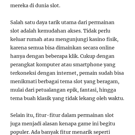
mereka di dunia slot.
Salah satu daya tarik utama dari permainan
slot adalah kemudahan akses. Tidak perlu
keluar rumah atau mengunjungi kasino fisik,
karena semua bisa dimainkan secara online
hanya dengan beberapa klik. Cukup dengan
perangkat komputer atau smartphone yang
terkoneksi dengan internet, pemain sudah bisa
menikmati berbagai tema slot yang beragam,
mulai dari petualangan epik, fantasi, hingga
tema buah klasik yang tidak lekang oleh waktu.
Selain itu, fitur-fitur dalam permainan slot
juga menjadi alasan kenapa game ini begitu
populer. Ada banyak fitur menarik seperti