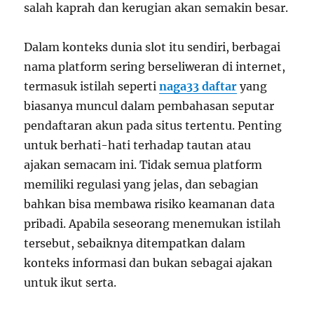
salah kaprah dan kerugian akan semakin besar.
Dalam konteks dunia slot itu sendiri, berbagai
nama platform sering berseliweran di internet,
termasuk istilah seperti
naga33 daftar
yang
biasanya muncul dalam pembahasan seputar
pendaftaran akun pada situs tertentu. Penting
untuk berhati-hati terhadap tautan atau
ajakan semacam ini. Tidak semua platform
memiliki regulasi yang jelas, dan sebagian
bahkan bisa membawa risiko keamanan data
pribadi. Apabila seseorang menemukan istilah
tersebut, sebaiknya ditempatkan dalam
konteks informasi dan bukan sebagai ajakan
untuk ikut serta.