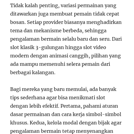
Tidak kalah penting, variasi permainan yang
ditawarkan juga membuat pemain tidak cepat
bosan. Setiap provider biasanya menghadirkan
tema dan mekanisme berbeda, sehingga
pengalaman bermain selalu baru dan seru. Dari
slot klasik 3-gulungan hingga slot video
modern dengan animasi canggih, pilihan yang
ada mampu memenuhi selera pemain dari
berbagai kalangan.
Bagi mereka yang baru memulai, ada banyak
tips sederhana agar bisa menikmati slot
dengan lebih efektif. Pertama, pahami aturan
dasar permainan dan cara kerja simbol-simbol
khusus. Kedua, kelola modal dengan bijak agar
pengalaman bermain tetap menyenangkan