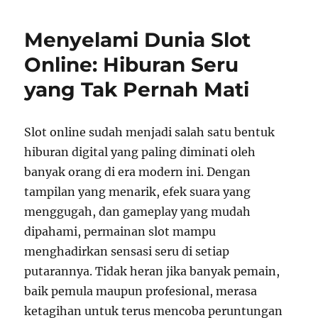
Dunia
Slot
Menyelami Dunia Slot
Online:
Antara
Online: Hiburan Seru
Hiburan
yang Tak Pernah Mati
Digital
dan
Tantangan
Modern
Slot online sudah menjadi salah satu bentuk
hiburan digital yang paling diminati oleh
banyak orang di era modern ini. Dengan
tampilan yang menarik, efek suara yang
menggugah, dan gameplay yang mudah
dipahami, permainan slot mampu
menghadirkan sensasi seru di setiap
putarannya. Tidak heran jika banyak pemain,
baik pemula maupun profesional, merasa
ketagihan untuk terus mencoba peruntungan