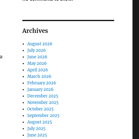
Archives
August 2026
July 2026
a
June 2026
May 2026
April 2026
March 2026
February 2026
January 2026
December 2025
November 2025
October 2025
September 2025
August 2025
July 2025
June 2025