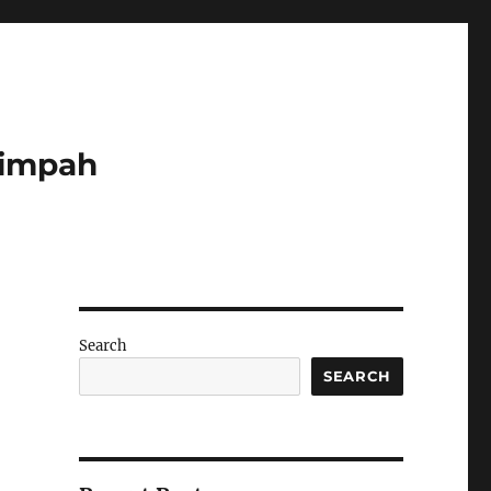
limpah
Search
SEARCH