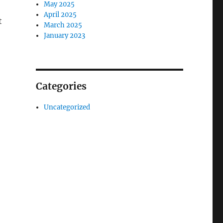
May 2025
April 2025
t
March 2025
January 2023
Categories
Uncategorized