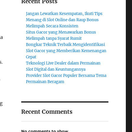
Recent Posts
Jangan Lewatkan Kesempatan, Ikuti Tips
Menang di Slot Online dan Raup Bonus
Melimpah Secara Konsisten
Situs Gacor yang Menawarkan Bonus
ka
Melimpah tanpa Syarat Rumit
Bongkar Teknik Terbaik Mengidentifikasi
Slot Gacor yang Memberikan Kemenangan
Cepat
s.
Teknologi Live Dealer dalam Permainan
Slot Digital dan Keuntungannya
Provider Slot Gacor Populer Bersama Tema
n
Permainan Beragam
ng
Recent Comments
No comments to show.