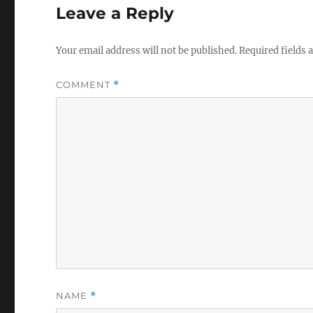
Leave a Reply
Your email address will not be published.
Required fields
COMMENT
*
NAME
*