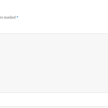
 are marked
*