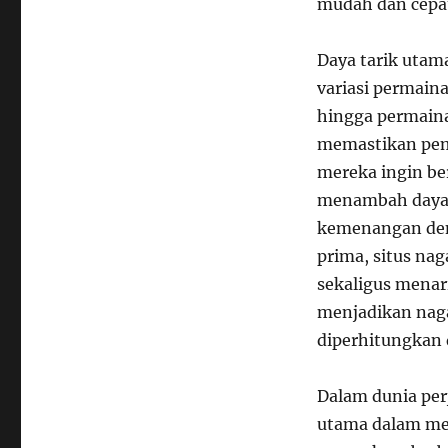
mudah dan cepa
Daya tarik utam
variasi permaina
hingga permainan
memastikan pema
mereka ingin be
menambah daya 
kemenangan deng
prima, situs n
sekaligus menari
menjadikan naga1
diperhitungkan 
Dalam dunia per
utama dalam me