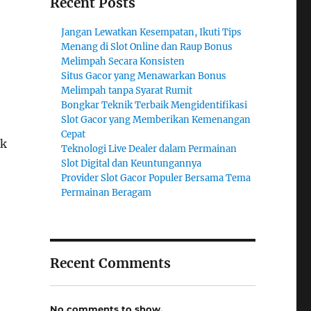
Recent Posts
Jangan Lewatkan Kesempatan, Ikuti Tips
Menang di Slot Online dan Raup Bonus
Melimpah Secara Konsisten
Situs Gacor yang Menawarkan Bonus
Melimpah tanpa Syarat Rumit
Bongkar Teknik Terbaik Mengidentifikasi
Slot Gacor yang Memberikan Kemenangan
Cepat
ik
Teknologi Live Dealer dalam Permainan
Slot Digital dan Keuntungannya
Provider Slot Gacor Populer Bersama Tema
Permainan Beragam
Recent Comments
No comments to show.