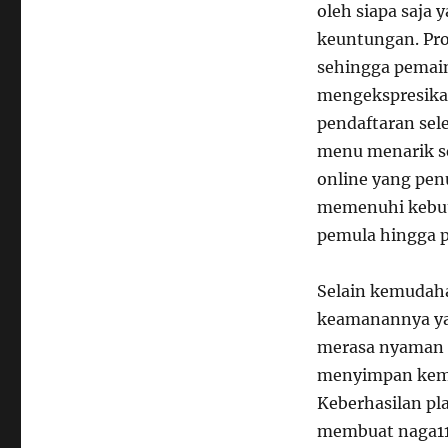
Membantu
oleh siapa saja
Pemain
keuntungan. Pro
Mendapat
sehingga pemain
Kemenangan
Konsisten
mengekspresikan
pendaftaran sel
menu menarik se
online yang penu
memenuhi kebutu
pemula hingga 
Selain kemudaha
keamanannya ya
merasa nyaman 
menyimpan keme
Keberhasilan pl
membuat naga11 