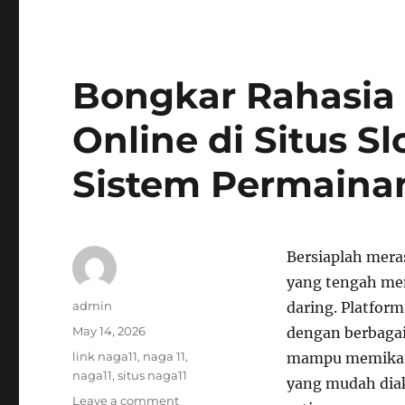
Bongkar Rahasia
Online di Situs S
Sistem Permainan
Bersiaplah mera
yang tengah men
Author
admin
daring. Platfor
Posted
May 14, 2026
dengan berbaga
on
Tags
link naga11
,
naga 11
,
mampu memikat h
naga11
,
situs naga11
yang mudah dia
on
Leave a comment