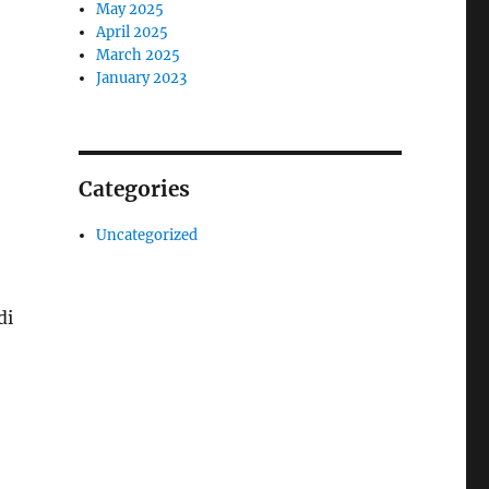
May 2025
April 2025
March 2025
January 2023
Categories
Uncategorized
di