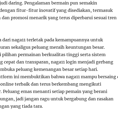
judi daring. Pengalaman bermain pun semakin
ngan fitur-fitur inovatif yang disediakan, termasuk
dan promosi menarik yang terus diperbarui sesuai tren
a dari naga11 terletak pada kemampuannya untuk
ran sekaligus peluang meraih keuntungan besar.
pilihan permainan berkualitas tinggi serta sistem
 cepat dan transparan, naga11 login menjadi gerbang
mbuka peluang kemenangan besar setiap hari.
atform ini membuktikan bahwa naga11 mampu bersaing 
i online terbaik dan terus berkembang mengikuti
. Peluang emas menanti setiap pemain yang berani
ngan, jadi jangan ragu untuk bergabung dan rasakan
gan yang tiada tara.