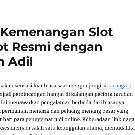
 Kemenangan Slot
lot Resmi dengan
 Adil
sakan sensasi luar biasa saat mengunjungi
situs naga11
jadi perbincangan hangat di kalangan pecinta taruhan
m ini menawarkan pengalaman berbeda dari biasanya,
i permainan menarik dan peluang menang besar yang
ati para penggemar judi online. Keberadaan link naga
kses menjadi salah satu keunggulan utama, memudahk