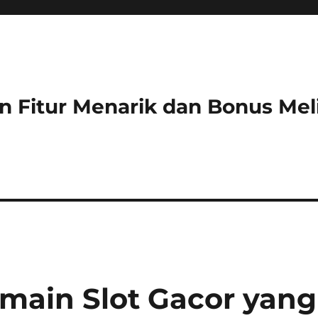
an Fitur Menarik dan Bonus Me
rmain Slot Gacor yang