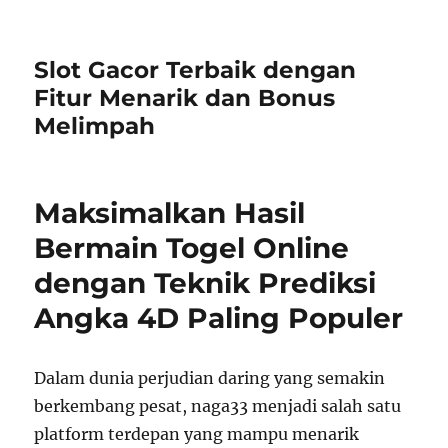
Slot Gacor Terbaik dengan
Fitur Menarik dan Bonus
Melimpah
Maksimalkan Hasil
Bermain Togel Online
dengan Teknik Prediksi
Angka 4D Paling Populer
Dalam dunia perjudian daring yang semakin
berkembang pesat, naga33 menjadi salah satu
platform terdepan yang mampu menarik