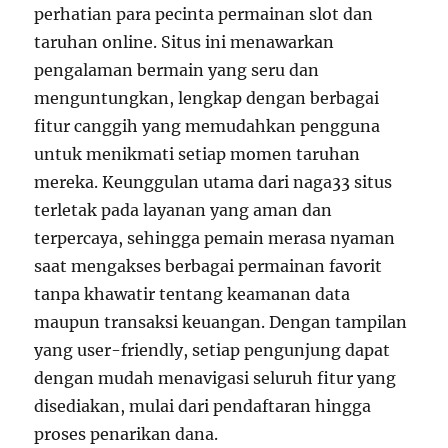
perhatian para pecinta permainan slot dan
taruhan online. Situs ini menawarkan
pengalaman bermain yang seru dan
menguntungkan, lengkap dengan berbagai
fitur canggih yang memudahkan pengguna
untuk menikmati setiap momen taruhan
mereka. Keunggulan utama dari naga33 situs
terletak pada layanan yang aman dan
terpercaya, sehingga pemain merasa nyaman
saat mengakses berbagai permainan favorit
tanpa khawatir tentang keamanan data
maupun transaksi keuangan. Dengan tampilan
yang user-friendly, setiap pengunjung dapat
dengan mudah menavigasi seluruh fitur yang
disediakan, mulai dari pendaftaran hingga
proses penarikan dana.