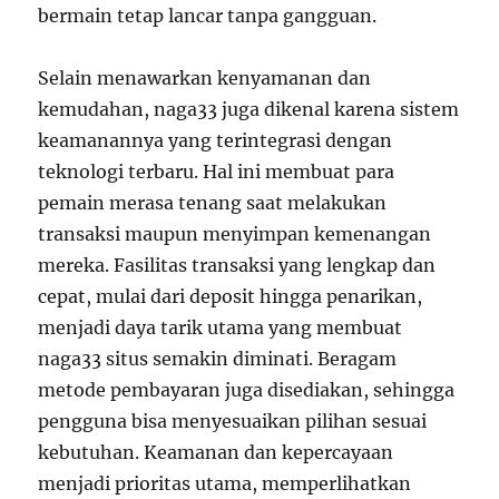
bermain tetap lancar tanpa gangguan.
Selain menawarkan kenyamanan dan
kemudahan, naga33 juga dikenal karena sistem
keamanannya yang terintegrasi dengan
teknologi terbaru. Hal ini membuat para
pemain merasa tenang saat melakukan
transaksi maupun menyimpan kemenangan
mereka. Fasilitas transaksi yang lengkap dan
cepat, mulai dari deposit hingga penarikan,
menjadi daya tarik utama yang membuat
naga33 situs semakin diminati. Beragam
metode pembayaran juga disediakan, sehingga
pengguna bisa menyesuaikan pilihan sesuai
kebutuhan. Keamanan dan kepercayaan
menjadi prioritas utama, memperlihatkan