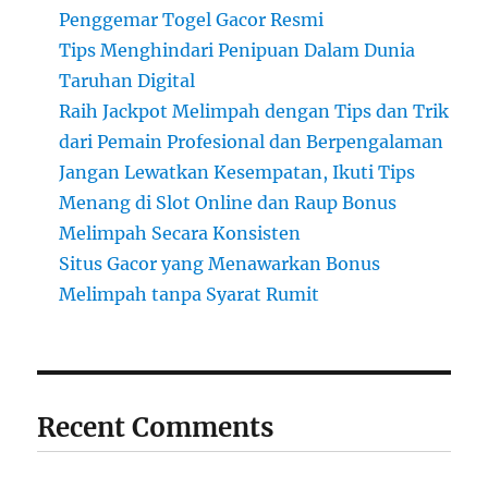
Penggemar Togel Gacor Resmi
Tips Menghindari Penipuan Dalam Dunia
Taruhan Digital
Raih Jackpot Melimpah dengan Tips dan Trik
dari Pemain Profesional dan Berpengalaman
Jangan Lewatkan Kesempatan, Ikuti Tips
Menang di Slot Online dan Raup Bonus
Melimpah Secara Konsisten
Situs Gacor yang Menawarkan Bonus
Melimpah tanpa Syarat Rumit
Recent Comments