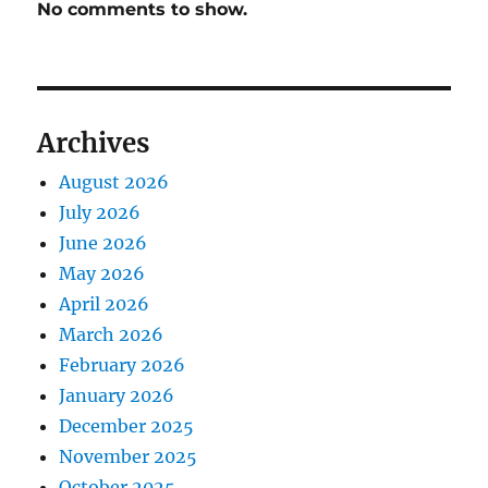
No comments to show.
Archives
August 2026
July 2026
June 2026
May 2026
April 2026
March 2026
February 2026
January 2026
December 2025
November 2025
October 2025