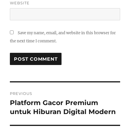
WEBSITE
Save my name, email, and website in this browser for
the next time I comment.
Post
PREVIOUS
navigation
Platform Gacor Premium
Previous
post:
untuk Hiburan Digital Modern