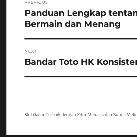
PREVIOUS
navigation
Panduan Lengkap tentan
Previous
post:
Bermain dan Menang
NEXT
Bandar Toto HK Konsisten
Next
post:
Slot Gacor Terbaik dengan Fitur Menarik dan Bonus Mel