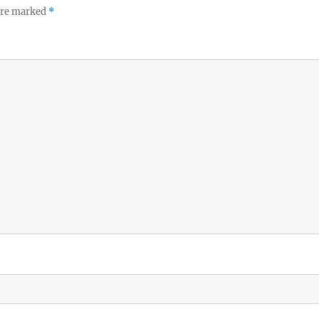
 are marked
*