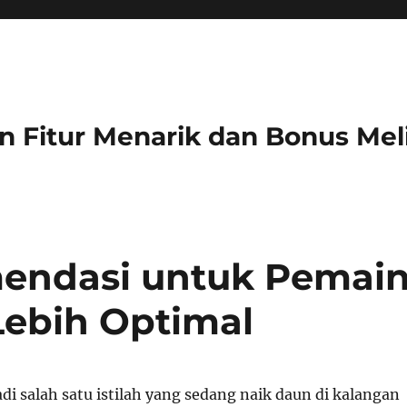
an Fitur Menarik dan Bonus Me
mendasi untuk Pemai
Lebih Optimal
di salah satu istilah yang sedang naik daun di kalangan