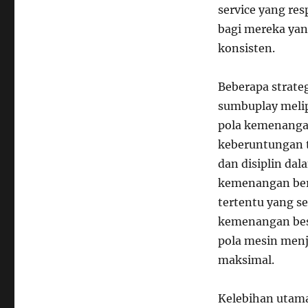
service yang re
bagi mereka yan
konsisten.
Beberapa strateg
sumbuplay meli
pola kemenanga
keberuntungan t
dan disiplin d
kemenangan beru
tertentu yang 
kemenangan besa
pola mesin men
maksimal.
Kelebihan utama