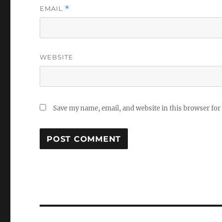
EMAIL
*
WEBSITE
Save my name, email, and website in this browser for
Post