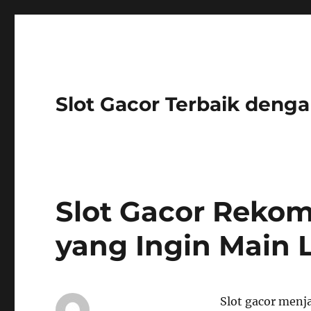
Slot Gacor Terbaik deng
Slot Gacor Reko
yang Ingin Main 
Slot gacor menja